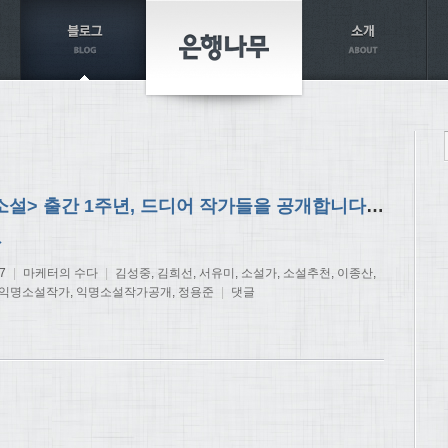
<익명소설> 출간 1주년, 드디어 작가들을 공개합니다!! [2탄]
→
7
|
마케터의 수다
|
김성중
,
김희선
,
서유미
,
소설가
,
소설추천
,
이종산
,
익명소설작가
,
익명소설작가공개
,
정용준
|
댓글