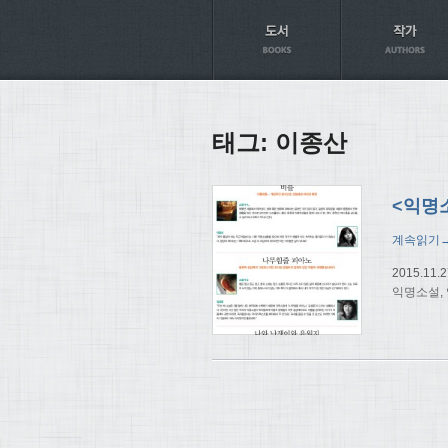
Axt
태그:
이종산
계속읽기
2015.11.2
익명소설
,