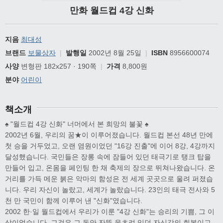
만화 월드컵 4강 신화
지음
최대성
브랜드
보물상자
|
발행일
2002년 8월 25일
|
ISBN
8956600074
사양
변형판 182x257 · 190쪽
|
가격
8,800원
분야
어린이
책소개
♠ "월드컵 4강 신화" 너머에서 본 희망의 불꽃 ♠
2002년 6월, 우리의 꿈★이 이루어졌습니다. 월드컵 본선 48년 만에
첫 승을 거두었고, 오랜 염원이었던 "16강 진출"에 이어 8강, 4강까지
달성했습니다. 국민들은 장롱 속에 잠들어 있던 태극기로 탱크 탑을
만들어 입고, 온몸을 페인팅 한 채 축제의 장으로 뛰쳐나왔습니다. 온
거리를 가득 메운 붉은 악마의 함성은 전 세계 곳곳으로 울려 퍼졌습
니다. 우리 자신이 놀랐고, 세계가 놀랐습니다. 23인의 태극 전사와 5
천 만 국민이 함께 이루어 낸 "신화"였습니다.
2002 한·일 월드컵에서 우리가 이룬 "4강 신화"는 승리의 기쁨, 그 이
상이었습니다. 그것은 그 동안 잔뜩 움츠려 있던 자신감의 회복이고,