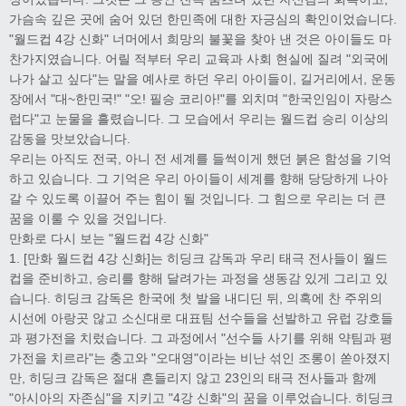
가슴속 깊은 곳에 숨어 있던 한민족에 대한 자긍심의 확인이었습니다.
"월드컵 4강 신화" 너머에서 희망의 불꽃을 찾아 낸 것은 아이들도 마
찬가지였습니다. 어릴 적부터 우리 교육과 사회 현실에 질려 "외국에
나가 살고 싶다"는 말을 예사로 하던 우리 아이들이, 길거리에서, 운동
장에서 "대~한민국!" "오! 필승 코리아!"를 외치며 "한국인임이 자랑스
럽다"고 눈물을 흘렸습니다. 그 모습에서 우리는 월드컵 승리 이상의
감동을 맛보았습니다.
우리는 아직도 전국, 아니 전 세계를 들썩이게 했던 붉은 함성을 기억
하고 있습니다. 그 기억은 우리 아이들이 세계를 향해 당당하게 나아
갈 수 있도록 이끌어 주는 힘이 될 것입니다. 그 힘으로 우리는 더 큰
꿈을 이룰 수 있을 것입니다.
만화로 다시 보는 "월드컵 4강 신화"
1. [만화 월드컵 4강 신화]는 히딩크 감독과 우리 태극 전사들이 월드
컵을 준비하고, 승리를 향해 달려가는 과정을 생동감 있게 그리고 있
습니다. 히딩크 감독은 한국에 첫 발을 내디딘 뒤, 의혹에 찬 주위의
시선에 아랑곳 않고 소신대로 대표팀 선수들을 선발하고 유럽 강호들
과 평가전을 치렀습니다. 그 과정에서 "선수들 사기를 위해 약팀과 평
가전을 치르라"는 충고와 "오대영"이라는 비난 섞인 조롱이 쏟아졌지
만, 히딩크 감독은 절대 흔들리지 않고 23인의 태극 전사들과 함께
"아시아의 자존심"을 지키고 "4강 신화"의 꿈을 이루었습니다. 히딩크