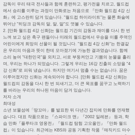
감독이 우리 태극 전사들과 함께 훈련하고, 평가전을 치르고, 월드컵
에서 승리를 이루는 과정이 만화로는 처음으로 『만화 월드컵 4강 신
화』에 고스란히 담겨 있습니다. "월드컵 하이라이트"는 물론 화술에
뛰어난 "히딩크 감독의 말, 말, 말"도 엿볼 수 있습니다.
2. [만화 월드컵 4강 신화]는 월드컵 기간의 감동과 재미를 다시 한 번
느껴 보고 싶은 축구 팬들이나 미래의 월드컵에서 우승을 이룰 주역인
어린이에게 희망의 선물이 될 것입니다. "월드컵 4강 신화"는 한결같
은 우리의 마음과 뜻이 한데 모아졌기에 가능한 결과였습니다. 함께
소리 높여 "대한민국"을 외치고, 서로 부둥켜안고 기쁨의 눈물을 흘리
며, 우리는 하나가 되었습니다. 그렇게 우리는 16강 진출의 소망을 "4
강 신화"로 피워 냈습니다. 하지만 여기서 멈출 수는 없습니다. 꿈은
이루어졌지만 신화는 계속되어야 합니다. [만화 월드컵 4강 신화]는
월드컵의 감동을 다시 한 번 되새기고, 더 큰 목표를 꿈꾸고 노력하기
를 바라는 우리의 하나된 마음이 담겨 있습니다.
저자 소개
최대성
소년 보물섬에「땅꼬마」를 발표한 뒤 다년간 잡지에 만화를 연재했
습니다. 대표 작품으로는 『스파이크 맨』『2002 일레븐』 등과, 학
습 만화『플루타크 영웅전』『월드컵 탐험 고오올인』『만화 월드
컵』이 있습니다. 최근에는 KBS와 공동 기획한 작품『매직키드 마수