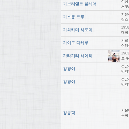
여성
가브리엘르 블레어
서밋A
지은이
가스통 르루
랑스
19
가와카미 히로미
대학
의료
가이도 다케루
어려
19
가타기리 하이리
르바
성균
강경이
번역
성균
강경이
번역
서울
강동혁
문학