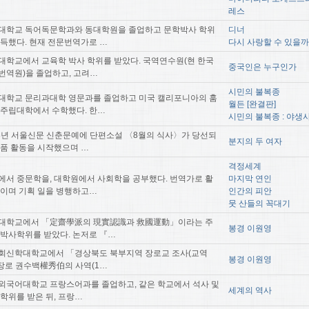
레스
대학교 독어독문학과와 동대학원을 졸업하고 문학박사 학위
디너
취득했다. 현재 전문번역가로 …
다시 사랑할 수 있을까
대학교에서 교육학 박사 학위를 받았다. 국역연수원(현 한국
중국인은 누구인가
번역원)을 졸업하고, 고려…
시민의 불복종
대학교 문리과대학 영문과를 졸업하고 미국 캘리포니아의 훔
월든 [완결판]
 주립대학에서 수학했다. 한…
시민의 불복종 : 야생
98년 서울신문 신춘문예에 단편소설 〈8월의 식사〉가 당선되
분지의 두 여자
작품 활동을 시작했으며 …
격정세계
에서 중문학을, 대학원에서 사회학을 공부했다. 번역가로 활
마지막 연인
중이며 기획 일을 병행하고…
인간의 피안
뭇 산들의 꼭대기
대학교에서 「定齋學派의 現實認識과 救國運動」이라는 주
봉경 이원영
 박사학위를 받았다. 논저로 『…
회신학대학교에서 「경상북도 북부지역 장로교 조사(교역
봉경 이원영
, 장로 권수백權秀伯의 사역(1…
외국어대학교 프랑스어과를 졸업하고, 같은 학교에서 석사 및
세계의 역사
 학위를 받은 뒤, 프랑…