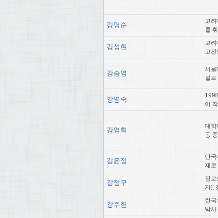
고려
강명순
를 
고려
강성현
고전
서울
강승영
볼트
19
강영숙
어 
대학
강영희
동 
단국
강윤정
제로
장로
강정구
자)
한국
강주헌
박사