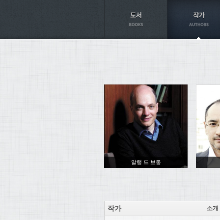
Axt
알랭 드 보통
작가
소개