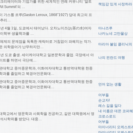
 크리에이터와 기업가를 위한 세계적인 연례 커뮤니티 ‘알트
책임감 있게 사정하라
lt Summit’의 …
 가스통 르루(Gaston Leroux, 1868˜1927) 당대 최고의 프
 추리…
58년 4월 1일, 도쿄에서 태어났다. 오차노미즈(お茶の水)여자
마나즈루
 이학부 생물학과를 …
나카노네 고만물상
 체제의 문제점을 독특한 캐릭터로 거침없이 파헤치는 작가.
마리아 불임 클리닉의
운 의학용어가 난무하지만…
63년 도쿄 출생. 세이케이대학교 일본문학과 졸업. 극장에서 아
나의 핀란드 여행
이트를 하면서 극단에…
관대학교 중어중문학과, 이화여자대학교 통번역대학원 한중
학과를 졸업하고 북경어언문화대…
관대학교 중어중문학과, 이화여자대학교 통번역대학원 한중
언어 없는 생활
학과를 졸업하고 북경어언문화대…
어부들
순교자!
레스 길을 잃다
내 이름은 데몬 코퍼
대학교에서 영문학과 사회학을 전공하고, 같은 대학원에서 영
크로스로드
 석사학위를 받았다. 대중…
어부들
마이너리티 오케스트라
마이너리티 오케스트라