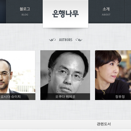
요시다 슈이치
오쿠다 히데오
정유정
관련도서