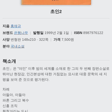
초인2
지음
홍재규
브랜드
은행나무
|
발행일
1999년 2월 1일
|
ISBN
8987976122
사양
변형판 148x210 · 322쪽
|
가격
7,500원
분야
국내소설
책소개
초인」은 "야인" 이후 밤의 세계를 소재로 한 그의 두 번째 장편소설로
뛰어난 현장감, 인간본성에 대한 거침없는 묘사로 대중 문학의 새 지
평을 보여 준 것으로 평가된다.
차례
아들아, 아들아
파혼 그리고 복수
신흥 조직
휘청거리는 도시