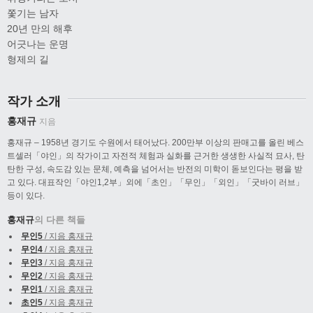
쫓기는 남자
20년 만의 해후
어긋나는 운명
형제의 길
작가 소개
홍재규
지음
홍재규 – 1958년 경기도 수원에서 태어났다. 200만부 이상의 판매고를 올린 베스
트셀러「야인」의 작가이고 자전적 체험과 실화를 근거한 생생한 사실적 묘사, 탄
탄한 구성, 속도감 있는 문체, 예측을 넘어서는 반전의 미학이 돋보인다는 평을 받
고 있다. 대표작인「야인1,2부」외에「초인」「무인」「외인」「굿바이 러브」
등이 있다.
홍재규
의 다른 책들
무인5
/ 지음 홍재규
무인4
/ 지음 홍재규
무인3
/ 지음 홍재규
무인2
/ 지음 홍재규
무인1
/ 지음 홍재규
초인5
/ 지음 홍재규