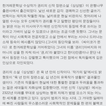
한겨레문학상 수상작가 권리의 신작 장편소설《상상범》이 은행나무
출판사에서 출간되었다. 낯선 새로운 감각. 경쾌하고 신선한 글쓰기.
번뜩이는 재치와 탁월한 재능. 날카로운 현실 비판의식. 첫머리에 나
열된 수사는 모두 신예작가 권리를 두고 말했던 평단의 문장들이다.
눈 밝은 이는 이 미사여구가 매번 신인작가의 등장에 주로 쓰이는 것
이라고 가벼이 넘길 수 있겠으나 권리는 조금 다른 듯했다. 그녀는 문
학이 아닌 사회학과 전공자였고 소설 안에서 부리는 서사나 드러나는
소재 등속이 예사롭지 않았다.(그녀의 등단작을 보라.《싸이코가 뜬
다》로 한겨레문학상을 거머쥐었다) 그녀의 이름 ‘권리’(아버지와 어
머니의 성을 한 자씩 따서 ‘권,리’라 붙였다고 한다)만큼이나 문단 내
에서 등장은 다소 강렬했고 특이했으며 그런 점에서 독자들에게 깊은
인상으로 각인되었다.
권리의 소설《상상범》은 육 년 만의 신작이다. ‘작가의 말’에서도 밝
혔듯이 “육 년 만의 장편소설, 십 년간의 유목작가 생활의” 결과물인
셈이다. 기존의 작품들이 현실에 대한 통렬한 경멸과 두려움을 통과하
는 젊은 세대들의 자화상에 집중했다면, 이번 신작《상상범》에서는
2322년 미래를 무대로 상상하는 행위 자체가 범법 요소가 되는 어느
한 세계를 조명하고 있다. 상상이 범죄가 되는 시대, 그 거대한 딜레마
에 빠진 사람들의 우스꽝스러운 사회학적인 문제들을 한 편의 블랙코