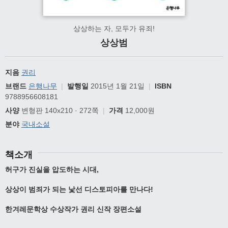
상상하는 자, 모두가 유죄!
상상범
지음
권리
브랜드
은행나무
|
발행일
2015년 1월 21일
|
ISBN
9788956608181
사양
변형판 140x210 · 272쪽
|
가격
12,000원
분야
국내소설
책소개
허구가 진실을 압도하는 시대
,
상상이 범죄가 되는 낯선 디스토피아를 만나다
!
한겨레문학상 수상작가 권리 신작 장편소설