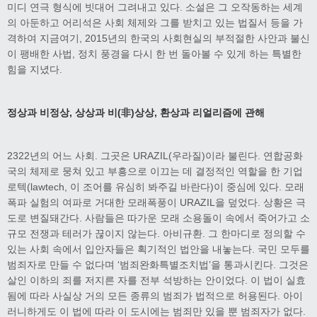
미디 연극 형식에 빗대어 그려내고 있다. 소설은 그 오작동하는 세계
의 아둔하고 어리석은 사회 체제와 그를 받치고 있는 법질서 등을 가
격하여 지금­여기, 2015년의 한국의 사회현실의 부적절한 사안과 불신
이 팽배한 사법, 정치 풍경을 다시 한 번 돌아볼 수 있게 하는 특별한
힘을 지녔다.
정상과 비정상
,
상상과 비
(
非
)
상상
,
환상과 리얼리즘에 관해
2322년의 어느 사회. 그곳은 URAZIL(우라질)이라 불린다. 연합공화
국의 체제로 뭉쳐 있고 부흥으로 이끄는 데 결정적인 역할을 한 기업
로텍(lawtech, 이 조어를 유심히 봐주길 바란다)이 중심에 있다. 모래
폭파 실험의 여파로 거대한 모래폭풍이 URAZIL을 덮었다. 상황은 극
도로 변질돼간다. 사람들은 따가운 모래 소용돌이 속에서 죽어가고 소
규모 전쟁과 테러가 끊이지 않는다. 아비규환. 그 한마디로 정의할 수
있는 사회 속에서 입안자들은 획기적인 법안을 내놓는다. 국민 모두를
범죄자로 만들 수 없다며 ‘범죄완화특별조치법’을 통과시킨다. 그것은
살인 이하의 죄를 저지른 자를 전부 석방하는 안이었다. 이 법이 실효
됨에 따라 사실상 거의 모든 종류의 범죄가 법적으로 허용된다. 아이
러니하게도 이 법에 따라 이 도시에는 범죄만 있을 뿐 범죄자가 없다.