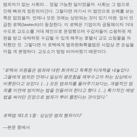
범죄자가 없는 사회라… 정말 가능한 일이었을까. 사회는 그 법으로
인해 빠르게 정돈되어간다. 그렇다면 여기서 이 법안으로 손해를 보는
쪽은 없었을까. 언제나 모든 것에는 상반되는 것이 있기 마련. 앞서 언
급한 로텍(lawtech)이 등장한다. 이 로텍은 기업이자 공동체이자 거대
수도로 교도소를 거대 체인으로 운영했으며 수감자들이 쇼핑하듯 재
판을 받고 숙박하듯 수감될 수 있게 해주는 호텔식 교도 쇼핑몰을 자
처했던 것. 그렇다면 이 로텍에게 범죄완화특별법은 사업상 큰 손실을
끼칠 게 분명하다. 교도소가 텅텅 비어버렸기 때문이다.
“
로텍파 의원들은 범죄에 대한 희귀하고 독특한 타개책을 내놓았다
.
그들에게 범죄란 언제나 일상의 평온함을 깨부수고자 하는 상상에서
비롯된다고 보았다
. (
…
)
모든 범죄자를 풀어주기보다는
,
개별적인 범
죄를 미연에 방지하는 법을 만들어야 한다고 했다
. (
…
)
획기적인 예방
법을 써야만 진정으로 범죄가 뿌리 뽑힌다는 것이었다
.”
로텍법 제
1
조
1
항
:
상상은 범죄 행위이다
”
―본문 중에서