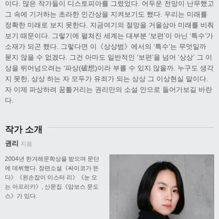
이다. 많은 작가들이 디스토피아를 그렸었다. 어두운 전망이 난무했고
그 속에 기거하는 초라한 인간상을 지켜보기도 했다. 우리는 미래를
정확한 미래로 보지 못한다. 지금­여기의 절망을 거울삼아 미래를 비춰
보기 때문이다. 그렇기에 펼쳐진 세계는 대부분 ‘보편’이 아닌 ‘특수’가
소재가 되곤 했다. 그렇다면 이《상상범》에서의 ‘특수’는 무엇일까
묻지 않을 수 없겠다. 그건 아마도 일반적인 ‘보편’을 넘어 ‘상상’ 그 이
상을 뛰어넘으려는 ‘파상(破想)이라 부를 수 있지 않을까. 누구도 생각
지 못한, 상상 하는 자 모두가 유죄가 되는 상상 그 이상현실 말이다.
자 이제 파상하려 꿈틀거리는 권리만의 소설 안으로 들어가보길 바란
다.
작가 소개
권리
지음
2004년 한겨레문학상을 받으며 문단
에 데뷔했다. 장편소설《싸이코가 뜬
다》《왼손잡이 미스터 리》《눈 오
는 아프리카》, 산문집《암보스 문도
스》가 있다.