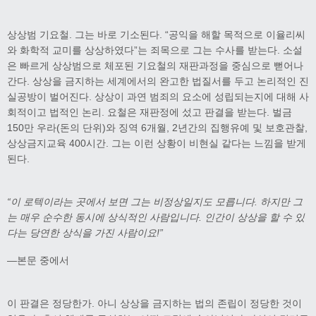
상상범 기요철. 그는 바로 기소된다. “공익을 해할 목적으로 이율리씨
와 화학적 교미를 상상하였다”는 죄목으로 그는 수사를 받는다. 소설
은 빠르게 상상범으로 체포된 기요철의 재판과정을 중심으로 뻗어나
간다. 상상을 금지하는 세계에서의 완고한 법질서를 두고 논리적인 진
실공방이 벌어진다. 상상이 과연 범죄의 요소에 성립되는지에 대해 사
회적이고 법적인 논리. 요철은 재판정에 섰고 판결을 받는다. 벌금
150만 우라(돈의 단위)와 징역 6개월, 2년간의 집행유예 및 보호관찰,
상상금지교육 400시간. 그는 이런 상황이 비현실 같다는 느낌을 받게
된다.
“
이 로텍이라는 곳에서 보면 그는 비정상일지도 모릅니다
.
하지만 그
는 매우 순수한 동시에 상식적인 사람입니다
.
인간이 상상을 할 수 있
다는 당연한 상식을 가진 사람이요
!”
―본문 중에서
이 판결은 정당한가. 아니 상상을 금지하는 법의 존립이 정당한 것이