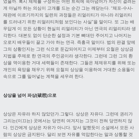
었을까. 혹시 체제를 구성하는 어떤 트릭에 속아넘어가 자신이 걸려든
게 아닐까 하는 의심이 고개를 드는 순간 그는 깨닫는다. “체포-수사-
재판에 이르기까지의 일련의 과정들은 리얼리티가 아니라 리얼리티
를 드러내기 위한 리얼리티처럼 보인다는 사실”을 말이다. 또 그는 배
우답게 이 모든 상황이 현실의 리얼리티가 아닌 연극의 리얼리티라 생
각한다. 대본도 없이 단순한 설정과 기본 뼈대만 주어지고 나머지는
오로지 배우들이 끌고 가야 하는 연극. 즉흥극 말이다. 법의 판결 앞에
그의 상황인지는 그런 식으로 둔갑되어지고 이제부터 요철은 상상금
지법을 주제로 한 연극의 주인공이라 생각한다. 그런데 그런 그의 환
상을 역이용한 거대 세력들이 존재한다. 그들은 체제유지를 위해 또는
개인의 욕망을 채우기 위해 요철의 상상을 이용하여 거대한 소용돌이
속으로 그를 밀어넣는 계책을 세우려 한다.
상상을 넘어 파상
(
破想
)
으로
상상은 자유라 하지 않았던가.그렇다. 상상은 자유다. 그런데 권리가
그리는(이끄는) 곳에서는 당연히 여겨지는 그것이 전혀 당연하지 않
다. 인간에게 상상은 자유가 아니다. 앞서 말했듯이 소설에서 모든 사
람의 상상은 금지된다. 달리 보면 자유를 억압한다는 말과 상통할 것