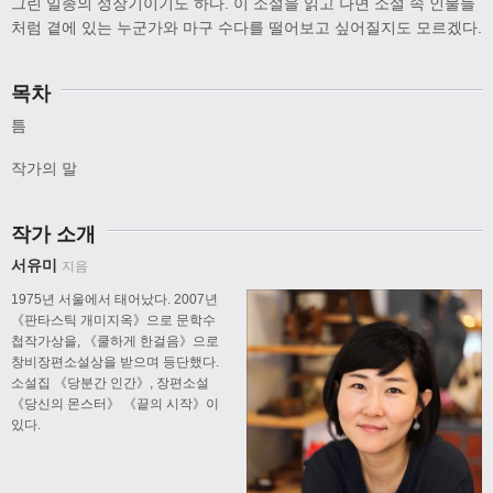
그린 일종의 성장기이기도 하다. 이 소설을 읽고 나면 소설 속 인물들
처럼 곁에 있는 누군가와 마구 수다를 떨어보고 싶어질지도 모르겠다.
목차
틈
작가의 말
작가 소개
서유미
지음
1975년 서울에서 태어났다. 2007년
《판타스틱 개미지옥》으로 문학수
첩작가상을, 《쿨하게 한걸음》으로
창비장편소설상을 받으며 등단했다.
소설집 《당분간 인간》, 장편소설
《당신의 몬스터》 《끝의 시작》이
있다.