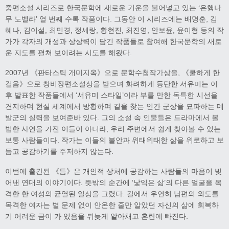
중편소설 시리즈로 한국문학에 새로운 기운을 불어넣고 있는 ‘은행나
무 노벨라’ 열 번째 수록 작품이다. 그동안 이 시리즈에는 배명훈, 김
혜나, 김이설, 최민경, 정세랑, 황현진, 최진영, 안보윤, 윤이형 등의 작
가가 각자의 개성과 상상력이 담긴 작품들로 참여해 한국문학의 새로
운 지도를 펼쳐 보이려는 시도를 해왔다.
2007년 《판타스틱 개미지옥》으로 문학수첩작가상을, 《쿨하게 한
걸음》으로 창비장편소설상을 받으며 화려하게 등단한 서유미는 이
후 발표한 작품들에서 ‘서유미 스타일’이라 부를 만한 독특한 시선을
견지하며 현실 세계에서 방황하며 길을 찾는 인간 군상을 묘파하는 데
발군의 실력을 보여준바 있다. 그의 소설 속 인물들은 드라마에서 볼
법한 사연을 가진 이들이 아니라, 우리 주변에서 쉽게 찾아볼 수 있는
보통 사람들이다. 작가는 이들의 불안과 위태위태한 삶을 위로하고 보
듬고 공감하기를 주저하지 않는다.
이번에 출간된 《틈》은 개인적 상처에 공감하는 사람들의 마음이 빚
어낸 연대의 이야기이다. 뜻밖의 순간에 ‘낯익은 삶’의 다른 얼굴을 목
격한 한 여성의 균열된 일상을 그렸다. 길에서 우연히 남편의 외도를
목격한 여자는 별 문제 없이 안온한 줄만 알았던 자신의 삶에 회복하
기 어려운 금이 가 있음을 뒤늦게 알아채고 혼란에 빠진다.