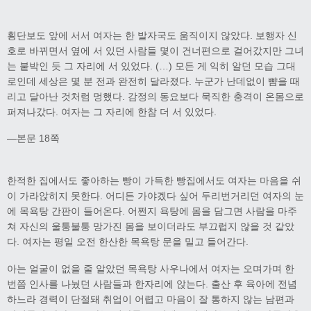
횡단보도 앞에 서서 여자는 한 발자국도 움직이지 않았다. 보행자 신
호로 바뀌면서 옆에 서 있던 사람들 몇이 건너편으로 걸어갔지만 그녀
는 붙박인 듯 그 자리에 서 있었다. (…) 모든 게 익히 알던 모습 그대
로인데 세상은 몇 분 전과 완전히 달라졌다. 누군가 난데없이 뺨을 때
리고 달아난 것처럼 멍했다. 감정의 동요보다 묵직한 충격이 온몸으로
퍼져나갔다. 여자는 그 자리에 한참 더 서 있었다.
―본문 18쪽
한적한 집에서도 좋아하는 빵이 가득한 빵집에서도 여자는 마음을 쉬
이 가라앉히지 못한다. 어디든 가야겠다 싶어 두리번거리던 여자의 눈
에 목욕탕 간판이 들어온다. 어쩐지 욕탕에 몸을 담그면 사람을 마주
쳐 자신의 울퉁불퉁 망가진 몸을 보이더라도 부끄럽지 않을 것 같았
다. 여자는 평일 오전 한산한 목욕탕 문을 밀고 들어간다.
아는 얼굴이 없을 줄 알았던 목욕탕 사우나에서 여자는 오며가며 한
번쯤 인사를 나눴던 사람들과 한자리에 앉는다. 출산 후 육아에 전념
하느라 경력이 단절돼 취업이 어렵고 마음이 잘 통하지 않는 남편과