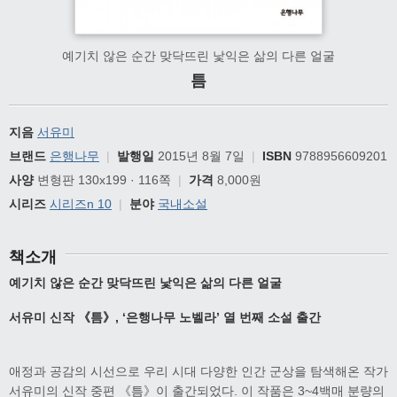
예기치 않은 순간 맞닥뜨린 낯익은 삶의 다른 얼굴
틈
지음
서유미
브랜드
은행나무
|
발행일
2015년 8월 7일
|
ISBN
9788956609201
사양
변형판 130x199 · 116쪽
|
가격
8,000원
시리즈
시리즈n 10
|
분야
국내소설
책소개
예기치 않은 순간 맞닥뜨린 낯익은 삶의 다른 얼굴
서유미 신작 《틈》, ‘은행나무 노벨라’ 열 번째 소설 출간
애정과 공감의 시선으로 우리 시대 다양한 인간 군상을 탐색해온 작가
서유미의 신작 중편 《틈》이 출간되었다. 이 작품은 3~4백매 분량의