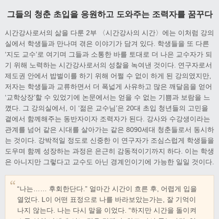
그들의 청춘 초입을 응원하고 도와주는 조력자를 꿈꾸다
시간강사로서의 삶을 다룬 2부 〈시간강사의 시간〉에는 이처럼 강의
실에서 학생들과 만나며 겪은 이야기가 담겨 있다. 학생들을 또 다른
‘지도 교수’로 여기며 그들과 소통한 바를 토대로 더 나은 교수자가 되
기 위해 노력하는 시간강사로서의 성찰을 녹여낸 것이다. 연구자로서
제도권 안에서 밥벌이를 하기 위해 어쩔 수 없이 하게 된 강의였지만,
저자는 학생들과 교류하면서 더 폭넓게 사유하고 많은 깨달음을 얻어
‘교학상장’할 수 있었기에 논문에서는 얻을 수 없는 기쁨과 보람을 느
꼈다. 그 강의실에서, 이 ‘젊은 교수님’은 20대 초입 청년들의 고민을
곁에서 함께해주는 동반자이자 조력자가 된다. 강사와 수강생이라는
관계를 넘어 같은 시대를 살아가는 같은 8090세대 청춘들로서 동시하
는 것이다. 강박적일 정도로 신중한 이 연구자가 조심스럽게 학생들을
도우며 함께 성장하는 과정은 은근히 감동적이기까지 하다. 이는 학생
은 아니지만 그렇다고 교수도 아닌 경계인이기에 가능한 일일 것이다.
“나는…… 후회한단다.” 얼마간 시간이 흐른 후, 어렵게 입을
열었다. L이 어떤 표정으로 나를 바라보았는가는, 잘 기억이
나지 않는다. 나는 다시 말을 이었다. “하지만 시간을 돌이켜