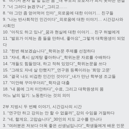
6. “여기서 혼자 할 일 없는 놈”_내 부모의 보호자가 되지 못하는 현실
7. “너 그러다 늙겠구나”_그리고……
8. “야 그만 좀 얻어먹어 인마”_외로움에 대한 이야기… 친구들
9. “나는 반사회적인 인간이다”_외로움에 대한 이야기… 시간강사와
사회인
10. “아직도 하고 있냐”_꿈과 현실에 대한 이야기… 친구 허벌에게
11. “발표가 이제는 좀 들을 만하네, 좋아요”_그렇게 대학원생이 되었
다
12. “한번 해보겠습니다”_학위논문 주제를 선정하다
13. “자네, 혹시 삼계탕 좋아하나”_학위논문 자료를 수배하다
14. “걔들도 힘들었대, 하고 적혀 있었다”_학위논문을 쓰다
15. “그래도 자네 살 만했지?”_연구원 등록이라는 ‘희망 고문’
16. “결국 나도 비겁한 인간인 것이다”_내가 만난 학부생 조교들
17. “미안해 꾸마우더리”_학자금 대출
18. “내 몸에 그저 미안하다”_수료, 그리고 대학원생의 몸
어느 날의 일기: 노동한다는 것의 의미
2부 지방시 두 번째 이야기, 시간강사의 시간
1. “연구만 하고 강의는 안 할 수 없을까”_강의 수임을 거절하다
2. “네, 할게요, 고맙습니다”_30인의 지도 교수를 만나다
3. “여러분은 저보다 더욱 좋은 선생님입니다”_학생들에게 배운 인문