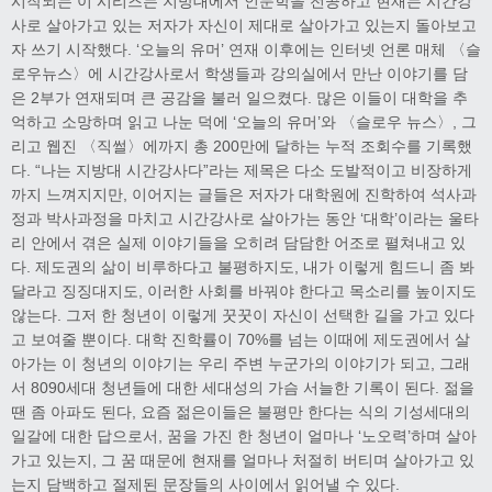
시작되는 이 시리즈는 지방대에서 인문학을 전공하고 현재는 시간강
사로 살아가고 있는 저자가 자신이 제대로 살아가고 있는지 돌아보고
자 쓰기 시작했다. ‘오늘의 유머’ 연재 이후에는 인터넷 언론 매체 〈슬
로우뉴스〉에 시간강사로서 학생들과 강의실에서 만난 이야기를 담
은 2부가 연재되며 큰 공감을 불러 일으켰다. 많은 이들이 대학을 추
억하고 소망하며 읽고 나눈 덕에 ‘오늘의 유머’와 〈슬로우 뉴스〉, 그
리고 웹진 〈직썰〉에까지 총 200만에 달하는 누적 조회수를 기록했
다. “나는 지방대 시간강사다”라는 제목은 다소 도발적이고 비장하게
까지 느껴지지만, 이어지는 글들은 저자가 대학원에 진학하여 석사과
정과 박사과정을 마치고 시간강사로 살아가는 동안 ‘대학’이라는 울타
리 안에서 겪은 실제 이야기들을 오히려 담담한 어조로 펼쳐내고 있
다. 제도권의 삶이 비루하다고 불평하지도, 내가 이렇게 힘드니 좀 봐
달라고 징징대지도, 이러한 사회를 바꿔야 한다고 목소리를 높이지도
않는다. 그저 한 청년이 이렇게 꿋꿋이 자신이 선택한 길을 가고 있다
고 보여줄 뿐이다. 대학 진학률이 70%를 넘는 이때에 제도권에서 살
아가는 이 청년의 이야기는 우리 주변 누군가의 이야기가 되고, 그래
서 8090세대 청년들에 대한 세대성의 가슴 서늘한 기록이 된다. 젊을
땐 좀 아파도 된다, 요즘 젊은이들은 불평만 한다는 식의 기성세대의
일갈에 대한 답으로서, 꿈을 가진 한 청년이 얼마나 ‘노오력’하며 살아
가고 있는지, 그 꿈 때문에 현재를 얼마나 처절히 버티며 살아가고 있
는지 담백하고 절제된 문장들의 사이에서 읽어낼 수 있다.