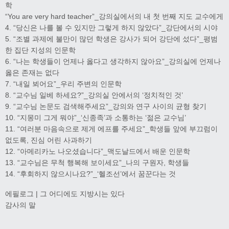
학
“You are very hard teacher”_강의실에서의 내 첫 번째 지도 교수에게
4. “당신은 나를 볼 수 있지만 그렇게 하지 않았다”_강단에서의 시야
5. “조별 과제에 불만이 많던 학생은 강사가 되어 강단에 섰다”_평범
한 집단 지성의 인문학
6. “나는 학생들이 언제나 옳다고 생각하지 않아요”_강의실에 언제나
옳은 존재는 없다
7. “내일 뵈어요”_우리 주변의 인문학
8. “교수님 일베 하세요?”_강의실 안에서의 ‘정치적인 것’
9. “교수님 논문도 검색해주세요”_강의와 연구 사이의 균형 찾기
10. “지몽미 그게 뭐야”_‘신종족’과 소통하는 ‘젊은 교수님’
11. “여러분 마음속으로 제게 에프를 주세요”_학생들 앞에 부끄럼이
없도록, 진심 어린 사과하기
12. “아메리카노 나오셨습니다”_맥도날드에서 배운 인문학
13. “교수님은 무척 행복해 보이세요”_나의 구원자, 학생들
14. “후회하지 않으시나요?”_‘헬조선’에서 꿈꾼다는 것
에필로그 | 그 어디에도 지방시는 있다
감사의 말