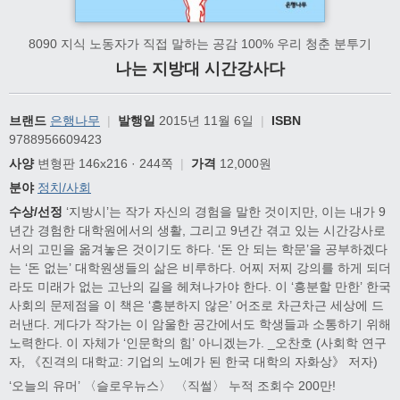
8090 지식 노동자가 직접 말하는 공감 100% 우리 청춘 분투기
나는 지방대 시간강사다
브랜드
은행나무
|
발행일
2015년 11월 6일
|
ISBN
9788956609423
사양
변형판 146x216 · 244쪽
|
가격
12,000원
분야
정치/사회
수상/선정
‘지방시’는 작가 자신의 경험을 말한 것이지만, 이는 내가 9
년간 경험한 대학원에서의 생활, 그리고 9년간 겪고 있는 시간강사로
서의 고민을 옮겨놓은 것이기도 하다. ‘돈 안 되는 학문’을 공부하겠다
는 ‘돈 없는’ 대학원생들의 삶은 비루하다. 어찌 저찌 강의를 하게 되더
라도 미래가 없는 고난의 길을 헤쳐나가야 한다. 이 ‘흥분할 만한’ 한국
사회의 문제점을 이 책은 ‘흥분하지 않은’ 어조로 차근차근 세상에 드
러낸다. 게다가 작가는 이 암울한 공간에서도 학생들과 소통하기 위해
노력한다. 이 자체가 ‘인문학의 힘’ 아니겠는가. _오찬호 (사회학 연구
자, 《진격의 대학교: 기업의 노예가 된 한국 대학의 자화상》 저자)
‘오늘의 유머’ 〈슬로우뉴스〉 〈직썰〉 누적 조회수 200만!