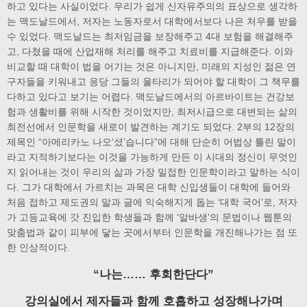
하고 있다는 사실이었다. 우리가 쉽게 신자유주의의 표상으로 생각하
는 맥도날드에서, 저자는 노동자로서 대학에서보다 나은 처우를 받을
수 있었다. 맥도날드는 최저임금을 보장해주고 4대 보험을 해결해주
고, 다쳤을 때에 산업재해 처리를 해주고 치료비를 지급해준다. 이와
비교할 때 대학이 법을 어기는 것은 아니지만, 미래의 지성인 젊은 연
구자들을 키워내고 응당 그들의 울타리가 되어야 할 대학이 그 책무를
다하고 있다고 보기는 어렵다. 맥도날드에서의 아르바이트는 건강보
험과 생활비를 위해 시작한 것이었지만, 최저시급으로 대변되는 삶의
최전선에서 인문학을 새로이 발견하는 계기도 되었다. 2부의 12장의
제목인 “아메리카노 나오‘셨’습니다”에 대해 단순히 어법상 틀린 말이
라고 지적하기보다는 이것을 가능하게 만든 이 시대의 정신이 무엇인
지 읽어내는 것이 우리의 삶과 가장 밀접한 인문학이라고 말하는 식이
다. 그가 대학에서 가르치는 과목은 대학 신입생들이 대학에 들어와
처음 접하고 제도권의 말과 글에 익숙해지게 돕는 ‘대학 국어’로, 저자
가 고등교육에 갓 진입한 학생들과 함께 ‘알바생’의 문법이나 웹툰의
맞춤법과 같이 피부에 닿는 곳에서부터 인문학을 개진해나가는 점 또
한 인상적이다.
“나는…… 후회한단다”
강의실에서 제자들과 함께 호흡하고 성장해나가며