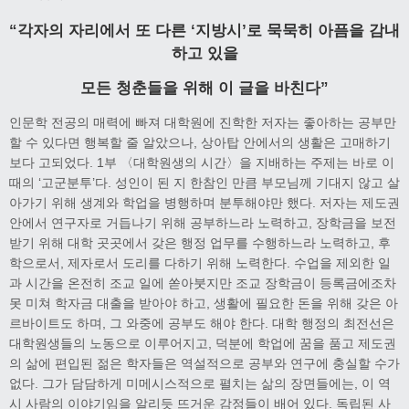
“각자의 자리에서 또 다른 ‘지방시’로 묵묵히 아픔을 감내
하고 있을
모든 청춘들을 위해 이 글을 바친다”
인문학 전공의 매력에 빠져 대학원에 진학한 저자는 좋아하는 공부만
할 수 있다면 행복할 줄 알았으나, 상아탑 안에서의 생활은 고매하기
보다 고되었다. 1부 〈대학원생의 시간〉을 지배하는 주제는 바로 이
때의 ‘고군분투’다. 성인이 된 지 한참인 만큼 부모님께 기대지 않고 살
아가기 위해 생계와 학업을 병행하며 분투해야만 했다. 저자는 제도권
안에서 연구자로 거듭나기 위해 공부하느라 노력하고, 장학금을 보전
받기 위해 대학 곳곳에서 갖은 행정 업무를 수행하느라 노력하고, 후
학으로서, 제자로서 도리를 다하기 위해 노력한다. 수업을 제외한 일
과 시간을 온전히 조교 일에 쏟아붓지만 조교 장학금이 등록금에조차
못 미쳐 학자금 대출을 받아야 하고, 생활에 필요한 돈을 위해 갖은 아
르바이트도 하며, 그 와중에 공부도 해야 한다. 대학 행정의 최전선은
대학원생들의 노동으로 이루어지고, 덕분에 학업에 꿈을 품고 제도권
의 삶에 편입된 젊은 학자들은 역설적으로 공부와 연구에 충실할 수가
없다. 그가 담담하게 미메시스적으로 펼치는 삶의 장면들에는, 이 역
시 사람의 이야기임을 알리듯 뜨거운 감정들이 배어 있다. 독립된 사