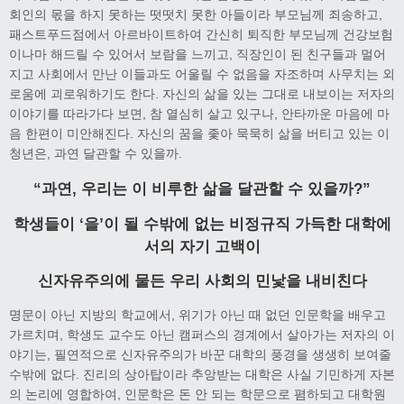
회인의 몫을 하지 못하는 떳떳치 못한 아들이라 부모님께 죄송하고,
패스트푸드점에서 아르바이트하여 간신히 퇴직한 부모님께 건강보험
이나마 해드릴 수 있어서 보람을 느끼고, 직장인이 된 친구들과 멀어
지고 사회에서 만난 이들과도 어울릴 수 없음을 자조하며 사무치는 외
로움에 괴로워하기도 한다. 자신의 삶을 있는 그대로 내보이는 저자의
이야기를 따라가다 보면, 참 열심히 살고 있구나, 안타까운 마음에 마
음 한편이 미안해진다. 자신의 꿈을 좇아 묵묵히 삶을 버티고 있는 이
청년은, 과연 달관할 수 있을까.
“과연, 우리는 이 비루한 삶을 달관할 수 있을까?”
학생들이 ‘을’이 될 수밖에 없는 비정규직 가득한 대학에
서의 자기 고백이
신자유주의에 물든 우리 사회의 민낯을 내비친다
명문이 아닌 지방의 학교에서, 위기가 아닌 때 없던 인문학을 배우고
가르치며, 학생도 교수도 아닌 캠퍼스의 경계에서 살아가는 저자의 이
야기는, 필연적으로 신자유주의가 바꾼 대학의 풍경을 생생히 보여줄
수밖에 없다. 진리의 상아탑이라 추앙받는 대학은 사실 기민하게 자본
의 논리에 영합하여, 인문학은 돈 안 되는 학문으로 폄하되고 대학원