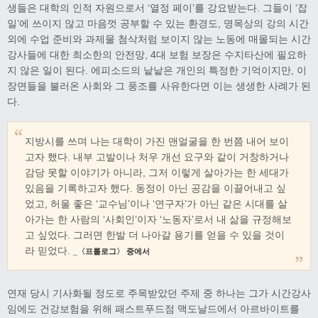
생들은 대학의 인적 자원으로서 ‘열정 페이’를 강요받는다. 그들이 ‘잡
일’에 쓰이지 않고 마음껏 공부할 수 있는 환경도, 명목상의 강의 시간
외에 수업 준비와 과제물 첨삭처럼 보이지 않는 노동에 매몰되는 시간
강사들에 대한 최소한의 안전망, 4대 보험 보장은 수지타산에 필요하
지 않은 일이 된다. 에피소드의 낱낱은 개인의 특정한 기억이지만, 이
장면들을 불러온 사회와 그 풍조를 사유한다면 이는 생생한 사례가 된
다.
지방시를 쓰며 나는 대학이 가진 맨얼굴을 한 번쯤 내어 보이
고자 했다. 내부 고발이나 처우 개선 요구와 같이 거창하거나
감당 못할 이야기가 아니라, 그저 이렇게 살아가는 한 세대가
있음을 기록하고자 했다. 동정이 아닌 공감을 이끌어내고 싶
었고, 허울 좋은 ‘교수님’이나 ‘연구자’가 아닌 같은 시대를 살
아가는 한 사람의 ‘사회인’이자 ‘노동자’로서 내 삶을 규정해보
고 싶었다. 그러면 한발 더 나아갈 용기를 얻을 수 있을 것이
라 믿었다.
_〈프롤로그〉 중에서
연재 당시 기사화될 정도로 주목받았던 주제 중 하나는 그가 시간강사
임에도 건강보험을 위해 패스트푸드점 맥도날드에서 아르바이트를