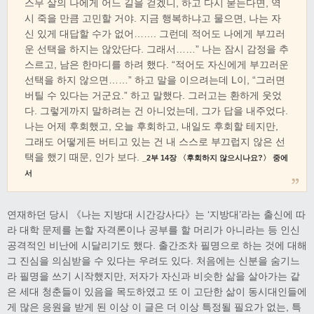
스무 살의 나에게 어느 길을 걷겠니, 하고 다시 묻는다면, 역
시 죽을 만큼 고민할 거야. 지금 행복하냐고 물으면, 나는 자
신 있게 대답할 수가 없어……. 그런데 적어도 나에게 부끄러
운 선택을 하지는 않았단다. 그래서……” 나는 잠시 감정을 추
스르고, 남은 한마디를 하려 했다. “적어도 자신에게 부끄러운
선택을 하지 않으면……” 하고 말을 이으려는데 L이, “그러면
버틸 수 있다는 거군요.” 하고 말했다. 그러고는 환하게 웃었
다. 그렇게까지 말하려는 건 아니었는데, 그가 답을 내주었다.
나는 어제 후회했고, 오늘 후회하고, 내일도 후회할 테지만,
그래도 어떻게든 버티고 있는 건 내 스스로 부끄럽지 않은 선
택을 했기 때문, 인가 보다.
_2부 14장 〈후회하지 않으시나요?〉 중에
서
연재하던 당시 《나는 지방대 시간강사다》는 ‘지방대’라는 출신에 따
라 대학 문제를 논할 자격론이나 공부를 할 머리가 아니라는 등 인신
공격적인 비난에 시달리기도 했다. 출간조차 필명으로 하는 것에 대해
그 진심을 의심받을 수 있다는 우려도 있다. 처음에는 신분을 숨기느
라 필명을 쓰기 시작했지만, 저자가 자신과 비슷한 삶을 살아가는 같
은 세대 청춘들이 있음을 목도하였고 또 이 고단한 삶이 동시대인들에
게 많은 응원을 받게 된 이상 이 글은 더 이상 특정될 필요가 없는, 특