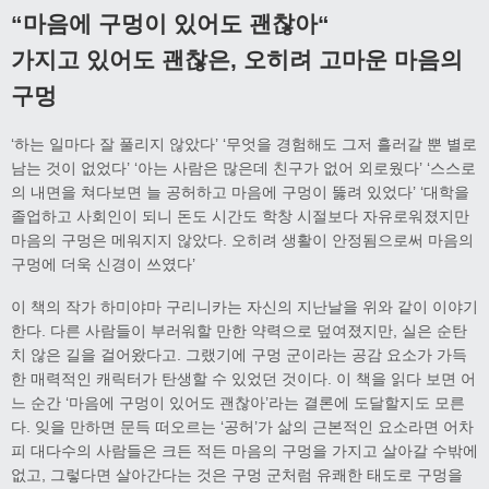
“
마음에 구멍이 있어도 괜찮아
“
가지고 있어도 괜찮은
,
오히려 고마운 마음의
구멍
‘하는 일마다 잘 풀리지 않았다’ ‘무엇을 경험해도 그저 흘러갈 뿐 별로
남는 것이 없었다’ ‘아는 사람은 많은데 친구가 없어 외로웠다’ ‘스스로
의 내면을 쳐다보면 늘 공허하고 마음에 구멍이 뚫려 있었다’ ‘대학을
졸업하고 사회인이 되니 돈도 시간도 학창 시절보다 자유로워졌지만
마음의 구멍은 메워지지 않았다. 오히려 생활이 안정됨으로써 마음의
구멍에 더욱 신경이 쓰였다’
이 책의 작가 하미야마 구리니카는 자신의 지난날을 위와 같이 이야기
한다. 다른 사람들이 부러워할 만한 약력으로 덮여졌지만, 실은 순탄
치 않은 길을 걸어왔다고. 그랬기에 구멍 군이라는 공감 요소가 가득
한 매력적인 캐릭터가 탄생할 수 있었던 것이다. 이 책을 읽다 보면 어
느 순간 ‘마음에 구멍이 있어도 괜찮아’라는 결론에 도달할지도 모른
다. 잊을 만하면 문득 떠오르는 ‘공허’가 삶의 근본적인 요소라면 어차
피 대다수의 사람들은 크든 적든 마음의 구멍을 가지고 살아갈 수밖에
없고, 그렇다면 살아간다는 것은 구멍 군처럼 유쾌한 태도로 구멍을