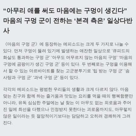
“
아무리 애를 써도 마음에는 구멍이 생긴다
”
마음의 구멍 군이 전하는
‘
본격 측은
’
일상다반
사
《마음의 구멍 군》에 등장하는 에피소드는 크게 두 가지로 나눌 수
있다. 먼저 구멍이 뚫려 있기에 발생하는 애잔한 일상으로 ‘큐피드의
화살도 통과하는 구멍 군’ ‘아무도 머무르지 않는 마음의 구멍’ ‘마음의
구멍에 곰팡이가 생긴 구멍 군’ 등이 있다. 두 번째로는 구멍을 이용해
서 할 수 있는 아르바이트를 찾는 고군분투기로 ‘팁 받는 구멍 군’ ‘솜
사탕과 구멍 군’ ‘과녁 구멍 군’ 등이 있다.
각각의 에피소드는 평범한 우리들의 생활과 크게 다르지 않다. 마음
맞는 친구와 함께 하는 즐거움과 맛있는 요리를 먹을 때의 행복함뿐만
아니라, 유독 심심한 주말에는 날 찾는 이 아무도 없는 외로움과 주어
진 일에 최선을 다했으나 인정받지 못한다는 괴로움까지도, 아무렇지
않은 일이라는 듯 절망적이기보다는 담담하고 오히려 경쾌하게 그려
진다.