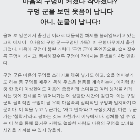
마음의 구멍이 커졌다 작아졌다
?
구멍 군을 보면 웃음이 납니다
아니
,
눈물이 납니다
!
올해 초 일본에서 출간된 이래로 떠들썩한 화제를 불러일으키고 있는
코믹 에세이 《마음의 구멍 군—구멍만 가득》이 은행나무에서 출간
되었다. 마음에 구멍이 뚫린 캐릭터 ‘구멍 군’이 주인공으로, 슬퍼질수
록 구멍이 커지고, 행복해질수록 구멍이 작아지는 콘셉트의 4컷 만화
다.
구멍 군은 마음의 구멍을 쓰레기로 채워 넣기도 하고, 술을 쏟아붓기
도 하는 등 구멍을 메우기 위해 우스운 행동을 계속하는데, 이처럼 한
컷 한 컷이 이상한데도 마음에 촘촘하게 스며들고 여러 생각을 하게
하는 탓에 전체를 다 읽어나가는 데 상당한 시간이 걸린다. 이는 구멍
군의 물리적인 구멍이 곧 우리 마음속의 심리적인 구멍과 일치하기 때
문이다. 이 책을 두고 누군가는 ‘개그 만화’라고 규정짓지만, 다른 누군
가는 ‘철학서’라고 평하는 것도 마찬가지 이유에서다. 정체를 알 수 없
는 이 책을 통해 즐거운 사람도 쓸쓸한 사람도 마음의 구멍을 살펴볼
시간을 가져볼 수 있지 않을까.