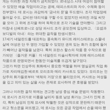
게는 이러한 과정 자체가 금지되었다. 르네상스 시대 여성이 참여할
수 있었던 예술 작업이라고는 공예, 태피스트리와 자수, 수채화 등이
전부였다. 데 로시는 과감하게 ‘금녀의 문’을 두드렸다. 조각 작업장에
들어갈 수도, 값비싼 대리석을 구할 수도 없었지만 버려진 과일 씨앗
을 모아 그 위에 조각을 하며 독학으로 조각 기술을 연마했다. 그리고
마침내 산페트로니오 성당 파사드 조각 공모전에 입상하고, 〈요셉과
보디발의 아내〉라는 위대한 걸작을 탄생시켰다.
17세기 네덜란드를 대표하는 풍속화가 유디트 레이스테르는 스물네
살에 여성은 단 두 명만 가입할 수 있었던 권위 있는 화가 조합에 들어
가 빼어난 걸작들을 남겼다. 특히 프란스 할스의 작품 중 수작으로 평
가되던 〈즐거운 커플〉이 네덜란드 미술사학자에 의해 레이스테르
작품으로 판명되면서 한동안 미술계를 뜨겁게 달구었다.
그런가 하면 인상주의 회화에서 중요한 역할을 하며 명실공히 직업 화
가로 자리매김한 베르트 모리조와 메리 카사트도 있었다. 모리조는 인
상주의 화가들로부터 ‘색채의 거장’으로 불리었으며, 카사트는 여성들
을 깊고 의미 있는 삶을 사는 존재로 묘사하며 큰 호평을 받았다.
그러나 이러한 걸작 뒤에는 견고한 남성 중심 예술 문법이 작동했다.
데 로시가 조각가로 이름을 날리자 동료 남성 화가는 그녀가 인체 조
각, 특히 남성의 인체 묘사에 탁월한 것은 성적으로 문란하기 때문이
라고 헛소문을 퍼뜨렸고, 데 로시는 모든 공공 작업에서 손을 떼야 했