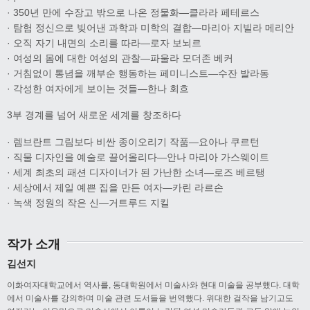
· 350년 만에 수장고 밖으로 나온 정물화―클라라 페테르스
· 탐험 정신으로 빚어낸 과학과 미학의 결합―마리아 지빌라 메리안
· 오직 자기 내면의 소리를 따라―로자 보뇌르
· 여성의 몸에 대한 여성의 관찰―파울라 모더존 베커
· 거침없이 통념을 깨부순 행동하는 페미니스트―수잔 발라동
· 각성한 여자에게 보이는 것들―한나 회흐
3부 경계를 넘어 새로운 세계를 창조하다
· 렘브란트 그림보다 비싼 종이오리기 작품―요아나 쿠르턴
· 직물 디자인을 예술로 끌어올리다―안나 마리아 가스웨이트
· 세계 최초의 패션 디자이너가 된 가난한 소녀―로즈 베르탱
· 세상에서 제일 예쁜 집을 만든 여자―카린 라르손
· 녹색 정원의 작은 신―거트루드 지킬
작가 소개
김선지
이화여자대학교에서 역사를, 동대학원에서 미술사와 현대 미술을 공부했다. 대학
에서 미술사를 강의하며 미술 관련 도서들을 번역했다. 위대한 걸작을 남기고도