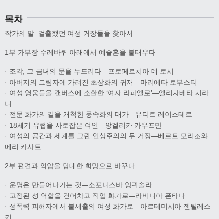
목차
작가의 말_걸출했던 여성 거장들을 찾아서
1부 가부장 수레바퀴 아래에서 예술혼을 불태우다
· 조각, 그 금녀의 문을 두드리다―프로페르치아 데 로시
· 아버지의 그림자에 가려진 초상화의 귀재―마리에타 로부스티
· 여성 영웅들을 캔버스에 소환한 ‘여자 라파엘로’―엘리자베타 시라
니
· 전문 화가의 길을 개척한 풍속화의 대가―유디트 레이스테르
· 18세기 유럽을 사로잡은 여인―앙겔리카 카우프만
· 여성의 공간과 세계를 그린 인상주의의 두 거장―베르트 모리조와
메리 카사트
2부 편견과 억압을 담대한 희망으로 바꾸다
· 운명은 만들어나가는 것―소포니스바 앙귀솔라
· 고정된 성 역할을 걷어차고 직업 화가로―라비니아 폰타나
· 성폭력 피해자에서 불세출의 여성 화가로―아르테미시아 젠틸레스
키