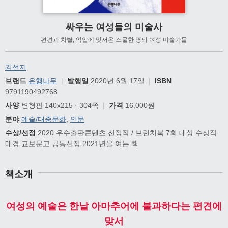
싸우는 여성들의 미술사
편견과 차별, 억압에 맞서온 스물한 명의 여성 미술가들
김선지
브랜드
은행나무
|
발행일
2020년 6월 17일
|
ISBN
9791190492768
사양
변형판 140x215 · 304쪽
|
가격
16,000원
분야
예술/대중문화
,
인문
수상/선정
2020 우수출판콘텐츠 선정작 / 브런치북 7회 대상 수상작
매경 교보문고 공동선정 2021년을 여는 책
책소개
여성의 예술은 한낱 아마추어에 불과하다는 편견에
맞서