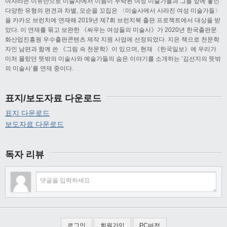
여자라는 이유만으로 미술사에서 이름이 누락된 여성 미술가들과 그들 앞에 놓인
다양한 유형의 편견과 차별, 모순을 꼬집은 〈미술사에서 사라진 여성 미술가들〉
을 카카오 브런치에 연재해 2019년 제7회 브런치북 출판 프로젝트에서 대상을 받
았다. 이 연재를 묶고 보완한 《싸우는 여성들의 미술사》가 2020년 한국출판문
화산업진흥원 우수출판콘텐츠 제작 지원 사업에 선정되었다. 지은 책으로 천문학
자인 남편과 함께 쓴 《그림 속 천문학》이 있으며, 현재 《한국일보》에 우리가
미처 몰랐던 뜻밖의 미술사와 예술가들의 숨은 이야기를 소개하는 ‘김선지의 뜻밖
의 미술사’를 연재 중이다.
표지/보도자료 다운로드
표지 다운로드
보도자료 다운로드
독자 리뷰
로그인
회원가입
PC버전