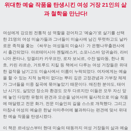
위대한 예술 작품을 탄생시킨 여성 거장 21인의 삶
과 철학을 만난다!
여성에게 강요된 전통적 성 역할을 걷어차고 ‘예술가’로 살기를 선택
한 21명의 여성 미술가들과 그녀들이 미술사에 남긴 뚜렷하고도 날카
로운 족적을 좇는 《싸우는 여성들의 미술사》가 은행나무출판사에
서 출간되었다. 아르테미시아 젠틸레스키, 소포니스바 앙귀솔라, 라비
니아 폰타나, 앙겔리카 카우프만, 로자 보뇌르, 수잔 발라동, 한나 회
흐, 카린 라르손, 거트루드 지킬 등 책에서 다루는 여성 거장들은 위대
한 걸작을 남기고도 미술사에서 이름이 누락되었다. 여자에게는 예술
을 할 수 있는 지적 능력이 없다는 뿌리 깊은 고정관념과 가부장 체제
가 그녀들을 이중 질곡에 묶어놓았기 때문이다. 매진한 분야도, 태어
난 시기도, 살았던 장소와 환경도 모두 다르지만 이들은 모두 자신 앞
에 놓인 다양한 유형의 편견과 모순을 넘어서며 필사적으로 미술 작품
에 매달렸고 전문 화가, 전문 미술인의 길을 스스로 개척했다. 그리고
마침내 여성의 예술은 한낱 아마추어에 불과하다는 편견에 맞서 위대
한 예술 작품을 탄생시켰다.
이 책은 르네상스부터 현대 미술의 태동까지 여성 거장들의 삶과 예술