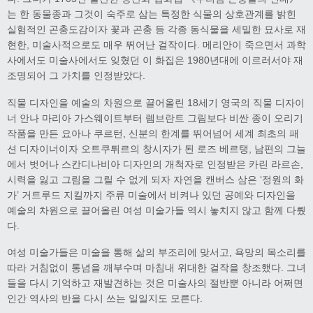
는 한 동물종과 그것이 숙주로 삼는 특정한 식물의 상호관계를 밝힌
실험적인 곤충도감이자 꽃과 곤충 등 각종 동식물을 세밀한 묘사로 재
현한, 미술사적으로도 매우 뛰어난 걸작이다. 메리안이 죽으면서 과학
사에서도 미술사에서도 잊혔던 이 화집은 1980년대에 이르러서야 재
조명되어 그 가치를 인정받았다.
직물 디자인을 예술의 차원으로 끌어올린 18세기 영국의 직물 디자이
너 안나 마리아 가스웨이트부터 렘브란트 그림보다 비싼 종이 오리기
작품을 만든 요아나 쿠르턴, 신분의 한계를 뛰어넘어 세계 최초의 패
션 디자이너이자 오트쿠튀르의 창시자가 된 로즈 베르탱, 남편의 그늘
에서 벗어나 스칸디나비아 디자인의 개척자로 인정받은 카린 라르손,
시력을 잃고 그림을 그릴 수 없게 되자 자연을 캔버스 삼은 ‘정원의 화
가’ 거트루드 지킬까지 주류 미술에서 비켜나 있던 공예와 디자인을
예술의 차원으로 끌어올린 여성 미술가들 역시 놓치지 않고 함께 다뤘
다.
여성 미술가들은 미술을 통해 삶의 부조리에 맞서고, 욕망의 목소리를
따라 거침없이 통념을 깨부수며 마침내 위대한 걸작을 창조했다. 그녀
들을 다시 기억하고 재발견하는 것은 미술사의 절반뿐 아니라 어쩌면
인간 역사의 반을 다시 쓰는 일일지도 모른다.