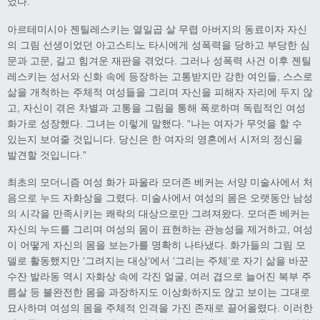
었다.
아르테미시아 젠틸레스키는 열일곱 살 무렵 아버지의 동료이자 자신
의 그림 선생이었던 아고스티노 타시에게 성폭력을 당하고 부당한 심
문과 고문, 길고 힘겨운 재판을 겪었다. 그러나 성폭력 사건 이후 젠틸
레스키는 성서와 신화 속에 등장하는 고통받지만 강한 여인들, 스스로
삶을 개척하는 주체적 여성들을 그리며 자신을 피해자 자리에 두지 않
고, 자신이 겪은 차별과 고통을 그림을 통해 폭로하며 독립적인 여성
화가로 성장했다. 그녀는 이렇게 말했다. “나는 여자가 무엇을 할 수
있는지 보여줄 것입니다. 당신은 한 여자의 영혼에서 시저의 정신을
발견할 것입니다.”
최초의 모더니즘 여성 화가 파울라 모더존 베커는 서양 미술사에서 처
음으로 누드 자화상을 그렸다. 미술사에서 여성의 몸은 오랫동안 남성
의 시각을 만족시키는 쾌락의 대상으로만 그려져왔다. 모더존 베커는
자신의 누드를 그리며 여성의 몸이 표현하는 관능성을 제거하고, 여성
이 어떻게 자신의 몸을 보는가를 명확히 나타냈다. 화가들의 그림 모
델로 활동했지만 ‘그려지는 대상’에서 ‘그리는 주체’로 자기 삶을 바꾼
수잔 발라동 역시 자화상 속에 각진 얼굴, 여러 겹으로 늘어진 복부 주
름살 등 불완전한 몸을 과장하지도 이상화하지도 않고 보이는 그대로
묘사하며 여성의 몸을 주체적 인격을 가진 존재로 끌어올렸다. 이러한