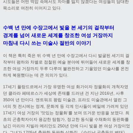
시도들은 어떤 억압 속에서도 자아를 잃지 않겠다는 여성들의 담대한
목소리로 여전히 이어지고 있다.
수백 년 만에 수장고에서 빛을 본 세기의 걸작부터
경계를 넘어 새로운 세계를 창조한 여성 거장까지
마침내 다시 쓰는 미술사 절반의 이야기
이 책은 특히 죽은 뒤 수백 년 만에 수장고에서 다시 발굴된 세기의 걸
작부터 폄하와 차별로 점철된 예술 분야에 뛰어들어 새로운 세계를 창
조한 여성 거장까지 두루 다루며 불완전하고 기울었던 미술사를 온전
하게 복원했다는 데 큰 의의가 있다.
17세기 플랑드르에서 가장 유명한 여성 화가이자 정물화의 개척자였
던 클라라 페테르스가 세상에 존재를 드러낸 건 지난 2016년, 사후
350여 년 만이다. 앤트워프 왕립 미술관, 프라도 미술관에서 열린 그
녀의 첫 전시에는 정계, 문화계 등 각계 인사들이 베일에 가려져 있던
17세기 여성 거장의 ‘맛있는 정물화’를 보며 뜨거운 반응을 보였다. 최
초의 곤충학자이자 용감한 탐험가, 정교한 동식물 수채화의 동판화를
남긴 마리아 지빌라 메리안도 250년 만에 다시 빛을 본 여성 거장이었
다. 그녀가 1705년 출판한 동판화 삽화집 《수리남 곤충들의 변태》