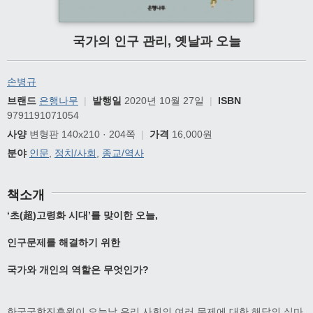
국가의 인구 관리, 옛날과 오늘
손병규
브랜드
은행나무
|
발행일
2020년 10월 27일
|
ISBN
9791191071054
사양
변형판 140x210 · 204쪽
|
가격
16,000원
분야
인문
,
정치/사회
,
종교/역사
책소개
‘초(超)고령화 시대’를 맞이한 오늘,
인구문제를 해결하기 위한
국가와 개인의 역할은 무엇인가?
한국국학진흥원이 오늘날 우리 사회의 여러 문제에 대한 해답의 실마