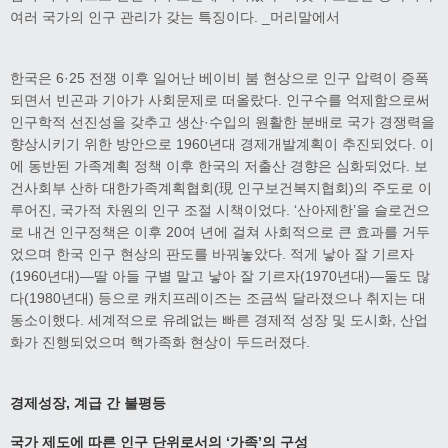
여러 국가의 인구 관리가 갖는 특징이다. _머리말에서
한국은 6·25 전쟁 이후 일어난 베이비 붐 현상으로 인구 압력이 증폭
되면서 빈곤과 기아가 사회문제로 떠올랐다. 인구수를 억제함으로써
인구학적 선진성을 갖추고 생산·수입의 원활한 분배로 국가 경쟁력을
향상시키기 위한 방안으로 1960년대 경제개발계획이 추진되었다. 이
에 동반된 가족계획 정책 이후 한국의 저출산 경향은 심화되었다. 보
건사회부 산하 대한가족계획협회(現 인구보건복지협회)의 주도로 이
루어진, 국가적 차원의 인구 조절 시책이었다. ‘산아제한’을 슬로건으
로 내건 인구정책은 이후 20여 년에 걸쳐 사회적으로 큰 효과를 거두
었으며 한국 인구 현상의 판도를 바꿔놓았다. 적게 낳아 잘 기르자
(1960년대)—딸 아들 구별 말고 낳아 잘 기르자(1970년대)—둘도 많
다(1980년대) 등으로 캐치프레이즈는 조금씩 달라졌으나 취지는 대
동소이했다. 세계적으로 유례없는 빠른 경제적 성장 및 도시화, 산업
화가 진행되었으며 핵가족화 현상이 두드러졌다.
경제성장
,
계급 간 불평등
국가 제도에 따른 인구 단위로서의
‘
가족
’
의 구성