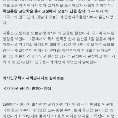
리를 고전의 지혜에서 찾아 그 대안을 모색하고자 새롭게 기획한
‘
국
학진흥원 교양학술 총서
고전에서 오늘의 답을 찾다
’
의 두 번째 책
《국가의 인구 관리, 옛날과 오늘》이 은행나무출판사에서 출간되었
다.
저출산-고령화는 오늘날 동아시아의 공통된 현상이나, 국가마다 다른
양상을 보인다. 그중에서도 특히 한국은 합계 출산율 1을 밑돌며 세계
저출산 순위 1위의 극단적인 형태로 나아가고 있다. 이러한 현상의 배
경은 무엇일까? 이 책에서는 근대화 이전부터의 역사를 더듬어보며
한국을 비롯한 각국의 인구 현상을 장기적 관점에서 관찰하고 현대 사
회의 ‘초(超)고령화’ 인구문제의 해법이 무엇인지 알아본다.
역사인구학과 사회경제사로 짚어보는
국가 인구 관리의 변화와 양상
1960년대 한국의 출산력(여성의 가임 기간에 있는 각 연령별 인구에
대한 출산아 수의 대비율을 모두 합한 수치, 합계 출산율)은 6.0을 넘
어섰다가 1980년대에 들어서 2.1에 못 미치는 수치를 기록했다. 이렇