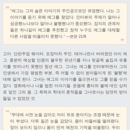
“에그는 그저 슬픈 이야기의 주인공으로만 유명했다. 나는 그
이야기를 듣기 위해 에그를 찾았다. 인터뷰의 주제가 얼마나
성공했느냐보다 얼마나 불행했나가 중요했다. 잡지의 관계자
들은 하나같이 에그를 추천했고 정작 누구도 에그를 대체할
다른 사람을 떠올리지 못했다.”
―본문 21쪽
고아. 단란주점 웨이터. 포장마차 주인. 태어나면서 버려졌던 아이 에
그. 충분히 예상할 만큼의 불우한 유년기를 지나 뒷골목 술집과 유흥
가를 벗어나지 못했던 청년 에그. 그녀는 에그를 인터뷰하면서 그의
인생에서 가장 평범한 부분, 즉 어쩔 수 없이 받아들이게 된 ‘불행’에
대해 알게 된다. 그녀는 에그의 이야기를 들으면서도 그를 믿을 수가
없다. 영화에서나 나올 법한 이야기들. 온몸에 흉터와 불에 데인 상처
로 덮인 그의 몸. 그 폭력과 학대의 흔적들을 그녀로서는 당연히 받아
들일 수 없었던 것.
“무대에 서면 눈을 감아도 머리 위로 쏟아지는 조명 때문에 눈
이 부셨다. 더욱 질끈 눈을 감았다. 몸이 바들바들 떨려왔다.
앞이 보이지 않으니 몸이 먼저 예전의 기억을 떠올렸다. 우리