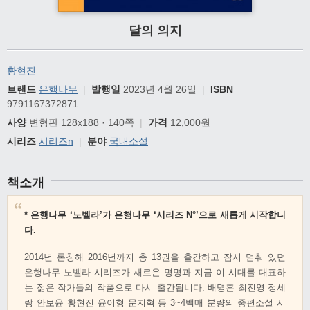
달의 의지
황현진
브랜드
은행나무
|
발행일
2023년 4월 26일
|
ISBN
9791167372871
사양
변형판 128x188 · 140쪽
|
가격
12,000원
시리즈
시리즈n
|
분야
국내소설
책소개
* 은행나무 ‘노벨라’가 은행나무 ‘시리즈 N°’으로 새롭게 시작합니
다.
2014년 론칭해 2016년까지 총 13권을 출간하고 잠시 멈춰 있던
은행나무 노벨라 시리즈가 새로운 명명과 지금 이 시대를 대표하
는 젊은 작가들의 작품으로 다시 출간됩니다. 배명훈 최진영 정세
랑 안보윤 황현진 윤이형 문지혁 등 3~4백매 분량의 중편소설 시