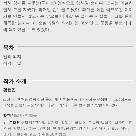
저히 상대를 지우는(죽이는) 형식으로 행해질 뿐이다. 그녀는 이별하
면서 그를 지웠다. 과거인 한두를 지웠다. 과거를 어떤 식으로건 이야
기로 만들지 않고서는 앞으로 나아갈 수 없다는 사실을, 에그를 통해
체득한 셈이다. 이 소설《달의 의지》는 어쩌면 그 문장을 부르기 위
해 씌어졌을 수도 있겠다.
목차
달의 의지
작가의 말
작가 소개
황현진
소설가. 1979년 경북 선산 출생. 제16회 문학동네작가상을 수상했다. 소설집으로
《죽을 만큼 아프진 않아》 《달의 의지》 《두 번 사는 사람들》이 있다.
황현진
의 다른 책들
그래요 문재인
/ 고민정, 김기정 , 김동현 , 함성호 , 도종환, 박남준 , 박주민 , 표
창원, 황호선, 정해구 , 김병용 , 백가흠, 송영호, 안경환, 유정아, 이정렬, 장석남,
조기영, 한창훈, 황교익, 황현진, 이병초