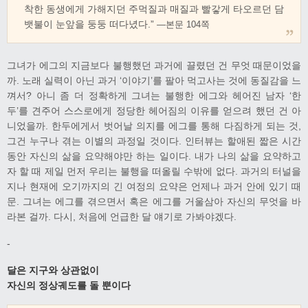
착한 동생에게 가해지던 주먹질과 매질과 빨갛게 타오르던 담
뱃불이 눈앞을 둥둥 떠다녔다.”
―본문 104쪽
그녀가 에그의 지금보다 불행했던 과거에 끌렸던 건 무엇 때문이었을
까. 노래 실력이 아닌 과거 ‘이야기’를 팔아 먹고사는 것에 동질감을 느
껴서? 아니 좀 더 정확하게 그녀는 불행한 에그와 헤어진 남자 ‘한
두’를 견주어 스스로에게 정당한 헤어짐의 이유를 얻으려 했던 건 아
니었을까. 한두에게서 벗어날 의지를 에그를 통해 다짐하게 되는 것,
그건 누구나 겪는 이별의 과정일 것이다. 인터뷰는 할애된 짧은 시간
동안 자신의 삶을 요약해야만 하는 일이다. 내가 나의 삶을 요약하고
자 할 때 제일 먼저 우리는 불행을 떠올릴 수밖에 없다. 과거의 터널을
지나 현재에 오기까지의 긴 여정의 요약은 언제나 과거 안에 있기 때
문. 그녀는 에그를 겪으면서 혹은 에그를 거울삼아 자신의 무엇을 바
라본 걸까. 다시, 처음에 언급한 달 얘기로 가봐야겠다.
-
달은 지구와 상관없이
자신의 정상궤도를 돌 뿐이다