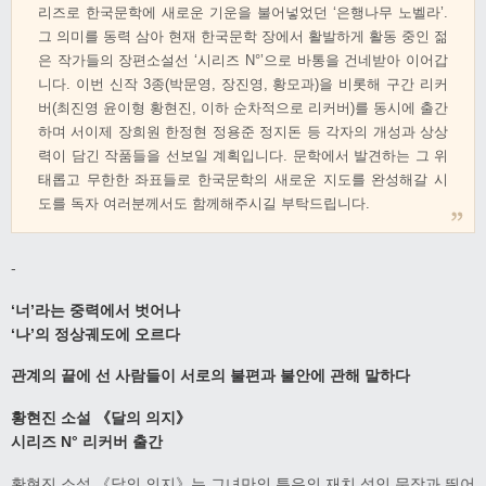
리즈로 한국문학에 새로운 기운을 불어넣었던 ‘은행나무 노벨라’.
그 의미를 동력 삼아 현재 한국문학 장에서 활발하게 활동 중인 젊
은 작가들의 장편소설선 ‘시리즈 N°’으로 바통을 건네받아 이어갑
니다. 이번 신작 3종(박문영, 장진영, 황모과)을 비롯해 구간 리커
버(최진영 윤이형 황현진, 이하 순차적으로 리커버)를 동시에 출간
하며 서이제 장희원 한정현 정용준 정지돈 등 각자의 개성과 상상
력이 담긴 작품들을 선보일 계획입니다. 문학에서 발견하는 그 위
태롭고 무한한 좌표들로 한국문학의 새로운 지도를 완성해갈 시
도를 독자 여러분께서도 함께해주시길 부탁드립니다.
-
‘너’라는 중력에서 벗어나
‘나’의 정상궤도에 오르다
관계의 끝에 선 사람들이 서로의 불편과 불안에 관해 말하다
황현진 소설 《달의 의지》
시리즈 N° 리커버 출간
황현진 소설 《달의 의지》는 그녀만의 특유의 재치 섞인 문장과 뛰어