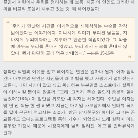
끌면서 미련이나 후회를 정리하는 게 보통. 지금 이 연인도 그러한 제
의를 비교적 조용히 치루고 있는 것. 왜 헤어졌을까.
“우리가 만났던 시간을 이기적으로 재해석하는 수순을 각각
밟아왔다는 이야기이다. 지나치게 의미가 부여된 날들을, 지
나치게 무의미화하는, 지루하고 단순한 작업이었다. 그 와중
에 아무도 우리를 혼내지 않았고, 우리 역시 서로를 혼내지 않
았다. 뭔가 단단히 글러 먹은 상태였다.”
―본문 15-16쪽
정확한 작별의 이유를 알고 헤어지는 연인은 얼마나 될까. 아마 짐작
건대 대부분의 연인은 자신들이 왜 이별을 했고 사랑에서 멀어졌는지
모른다. 다만 자신이 알고 싶고 확신하는 부분만을 스스로에게 설득하
여 이해시킬 뿐이지 않을까. “그래, 그러자. 무슨 말인지 충분히 알아
들었어”(16쪽) 이 말만을 뒤로한 채 각자는 헤어진다. 주인공 여자는
몇 년 전 책을 한 권 펴냈고 지금은 대기업 사보잡지에서 인터뷰 꼭지
를 맡아 근근이 먹고사는 소설가. 방금 남자친구와 헤어진 그녀는 공
교롭게도 오디션프로그램을 통해 가수가 되었으나 노래 실력이 아닌
불우한 가정사 때문에 시청자에게 널리 알려진 ‘에그’를 인터뷰하게
된다.