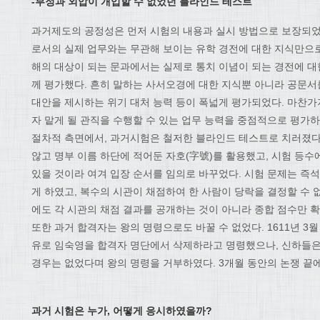
-부정과 외압이 개입할 수 없었던 블라인드 테스트
과거제도의 공정성은 먼저 시험의 내용과 실시 방법으로 보장되었
로서의 실제 업무와는 무관해 보이는 유학 경전에 대한 지식만으로
해의 대상이 되는 문과에서는 실제로 통치 이념이 되는 경전에 대
께 평가했다. 흔히 말하는 사서오경에 대한 지식뿐 아니라 공문
대안을 제시하는 위기 대처 능력 등이 폭넓게 평가되었다. 마찬가지
자 맡게 될 관직을 수행할 수 있는 업무 능력을 중점적으로 평가하
절차적 측면에서, 과거시험은 철저한 블라인드 테스트로 치러졌다.
않고 명부 이름 하단에 적어둔 자호(字號)를 활용했고, 시험 등수
있을 것이라 여겨 입장 순서를 임의로 바꾸었다. 시험 문제는 즉석
게 하였고, 복수의 시관이 채점하여 한 사람이 당락을 결정할 수 없
에도 각 시관의 채점 결과를 공개하는 것이 아니라 종합 점수만 확
또한 과거 합격자는 왕의 명령으로도 바꿀 수 없었다. 1611년 3
유로 임숙영을 합격자 명단에서 삭제하라고 명령했으나, 신하들은
경우는 없었다며 왕의 명령을 거부하였다. 3개월 동안의 논쟁 끝
과거 시험은 누가, 어떻게 응시하였을까?