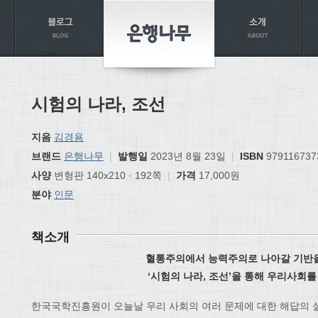
시험의 나라, 조선
지음
김경용
브랜드
은행나무
|
발행일
2023년 8월 23일
|
ISBN
979116737
사양
변형판 140x210 · 192쪽
|
가격
17,000원
분야
인문
책소개
혈통주의에서 능력주의로 나아갈 기반을
‘시험의 나라, 조선’을 통해 우리사회
한국국학진흥원이 오늘날 우리 사회의 여러 문제에 대한 해답의 