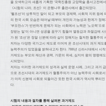
을 모색하고자 새롭게 기획한 ‘국학진흥원 교양학술 총서­고전에서 
《시험의 나라, 조선》이 은행나무 출판사에서 출간되었다.
‘헬조선’이 상투적인 말이 되고 부모의 경제력, 사회적 지위 등에 
의 한국 사회 모습은 태어날 때부터 개인의 가능성과 한계가 정해
‘부모찬스’가 빈번하게 문제가 되는 사회에서 노력은 ‘노오력’으로 
장받는 일’이 아니면 성공을 꿈꾸기 힘들어 열등감과 좌절감에 사
가 된 ‘조선’은 정말 신분에 따라 삶이 정해지는 철저한 혈통주의
저자는 다양한 국가고시 제도로 이어져 온 조선시대의 과거 제도
능력주의가 있었음을 밝혀내고자 한다. 788년 신라시대에서 시작되
거제도는 부모의 재산과 권력, 가문의 위세, 심지어 왕의 명령에
시되었다.
저자는 이러한 과거제도의 성격과 실제 운영 사례, 그리고 과거 
으로 조선시대의 과거제도가 혈통주의가 아닌 능력주의 사회로서
가 마치 신분제 사회로 되돌아간 듯한 한국 사회가 역사적 뿌리
다.
시험의 내용과 절차를 통해 살펴본 과거제도