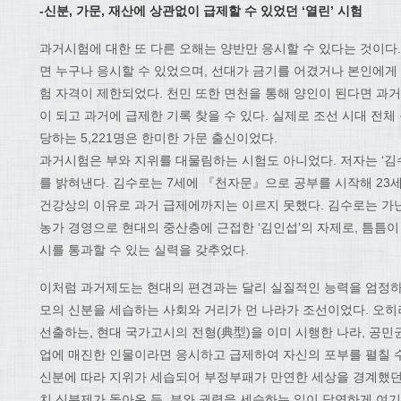
-신분, 가문, 재산에 상관없이 급제할 수 있었던 ‘열린’ 시험
과거시험에 대한 또 다른 오해는 양반만 응시할 수 있다는 것이다
면 누구나 응시할 수 있었으며, 선대가 금기를 어겼거나 본인에게
험 자격이 제한되었다. 천민 또한 면천을 통해 양인이 된다면 과거
이 되고 과거에 급제한 기록 찾을 수 있다. 실제로 조선 시대 전체 문
당하는 5,221명은 한미한 가문 출신이었다.
과거시험은 부와 지위를 대물림하는 시험도 아니었다. 저자는 ‘김
를 밝혀낸다. 김수로는 7세에 『천자문』으로 공부를 시작해 23
건강상의 이유로 과거 급제에까지는 이르지 못했다. 김수로는 가
농가 경영으로 현대의 중산층에 근접한 ‘김인섭’의 자제로, 틈틈
시를 통과할 수 있는 실력을 갖추었다.
이처럼 과거제도는 현대의 편견과는 달리 실질적인 능력을 엄정하
모의 신분을 세습하는 사회와 거리가 먼 나라가 조선이었다. 오히
선출하는, 현대 국가고시의 전형(典型)을 이미 시행한 나라, 공
업에 매진한 인물이라면 응시하고 급제하여 자신의 포부를 펼칠 수 
신분에 따라 지위가 세습되어 부정부패가 만연한 세상을 경계했던
치 신분제가 돌아온 듯, 부와 권력을 세습하는 일이 당연하게 여