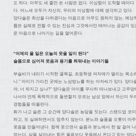
도 하다. 아무도 세 줄만 쓴 사람은 없다. 이상함이 도착할 때마
다. 어느새 모두가 자신의, 우리의 이상함에 대해 생각하고 있다.
양다솔은 최선을 다하겠다는 마음으로 아무도 원하지 않는, 예상치 
릅쓴 실례로 전할 수 있는 진심과 그것에서만 태어나는 공감이 있
운 마음으로 나아가는 길을 열어준다.
“어제의 울 일은 오늘의 웃을 일이 된다”
슬픔으로 심어져 웃음과 용기를 틔워내는 이야기들
부슬비가 내리기 시작한 골목길, 초등학생 여자애가 떨리는 목소리로
니.” 아이가 가리킨 곳에는 노상방뇨를 하는 아저씨가 있다. 양다솔
야, 너 뒤지고 싶냐?” 양다솔은 아이를 무사히 떠나보내고 고주
나서야 언제 폭력적으로 돌변할지 모르는 남성 앞에서 자신이 두
경험들을 떠올린다.
화가 나고 슬픈 그 순간에 양다솔은 농담을 짓는다. 스탠드업 코미
하고, 또 실패하면서도 멈추지 않는다. 분노와 슬픔을 오롯이 마주
웃음을 만들어낸다. 함께 웃으면서 슬픔과 분노에서 한 발 걸어 
얻는다. 삶을 살아내는 힘은 울음보다 웃음에서 온다고 믿는 양다