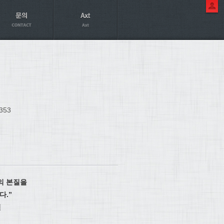
353
의 본질을
.”
천