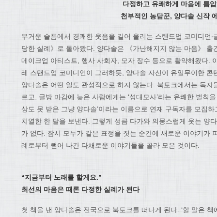
다정하고 유쾌하게 마음에 틈
천부적인 농담꾼, 양다솔 신작 
무거운 슬픔에서 경쾌한 웃음을 길어 올리는 스탠드업 코미디언‧
당한 실례》로 돌아왔다. 양다솔은 《가난해지지 않는 마음》 출간 
메이크업 아티스트, 행사 사회자, 모자 장수 등으로 활약해왔다. 
레 스탠드업 코미디언이 그러하듯, 양다솔 자신이 유일무이한 콘
양다솔은 어떤 일도 관성적으로 하지 않는다. 북토크에서는 독자
르고, 글방 마감에 늦은 사람에게는 ‘성대모사’라는 유쾌한 벌칙을 
상도 못 받은 그냥 양다솔’이라는 이름으로 연재 구독자를 모집하고
치열한 한 달을 보낸다. 그렇게 성큼 다가와 의뭉스럽게 웃는 양다
가 없다. 잠시 모두가 같은 표정을 짓는 순간에 새로운 이야기가 
례로부터 뻗어 나간 다채로운 이야기들을 골라 모은 것이다.
“지금부터 노래를 할게요.”
최선의 마음은 때론 다정한 실례가 된다
첫 책을 낸 양다솔은 전국으로 북토크를 떠나게 된다. ‘할 말은 책