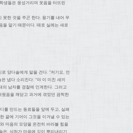
다 학생들은 웅성거리며 웃음을 터뜨린
못한 것을 주곤 한다. 용기를 내어 무
음을 알기 때문이다. 때로 실례는 새로
 양다솔에게 말을 건다. “저기요, 언
은 냅다 소리친다. “야 이 미친 새끼
망태의 남자를 경찰에 인계한다. 그러고
려웠음을 깨닫고 과거에 겪었던 끔찍한
디를 만드는 동료들을 앞에 두고, 실패
한 끝에 기어이 그것을 이겨낼 수 있는
나와 마음의 모양을 온전히 바라볼 힘을
솔은, 상처가 마음에 깊이 뿌리내리기