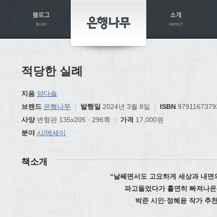
적당한 실례
지음
양다솔
브랜드
은행나무
|
발행일
2024년 3월 8일
|
ISBN
9791167379
사양
변형판 135x205 · 296쪽
|
가격
17,000원
분야
시/에세이
책소개
“날쌔면서도 고요하게 세상과 내면
파고들었다가 홀연히 빠져나온다
박준 시인·정혜윤 작가 추