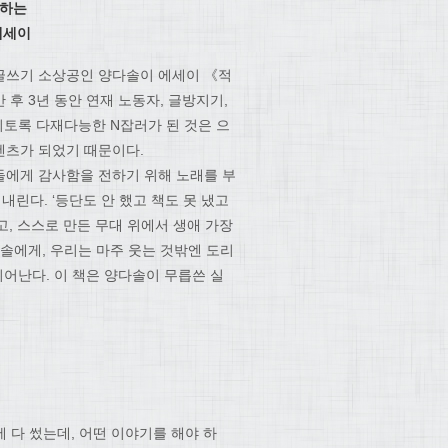
입하는
에세이
글쓰기 소상공인 양다솔이 에세이 《적
후 3년 동안 연재 노동자, 글방지기,
이토록 다재다능한 N잡러가 된 것은 으
텐츠가 되었기 때문이다.
들에게 감사함을 전하기 위해 노래를 부
내린다. ‘등단도 안 했고 책도 못 냈고
, 스스로 만든 무대 위에서 생애 가장
솔에게, 우리는 마주 웃는 것밖엔 도리
피어난다. 이 책은 양다솔이 무릅쓴 실
에 다 썼는데, 어떤 이야기를 해야 하