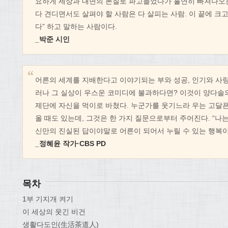
요하게 세상과 내면의 본질로 파고들었다가 홀연히 빠져나오는
다 견디면서도 살펴야 할 사람은 다 살피는 사람. 이 끝에 크고
다” 하고 말하는 사람이다.
_박준 시인
어른의 세계를 지배한다고 이야기되는 부와 성공, 인기와 사랑.
러나 그 실상이 우스운 코미디에 불과하다면? 이것이 양다솔의
제단에 자신을 먹이로 바쳤다. 누군가를 웃기느라 우는 고달픈
올 때도 있는데, 그것은 한 가지 질문으로부터 주어진다. “나는
신만의 진실된 답이야말로 어른이 되어서 누릴 수 있는 행복이다
_정혜윤 작가·CBS PD
목차
1부 기지개 켜기
이 세상의 웃긴 비건
생활다도인(生活茶道人)