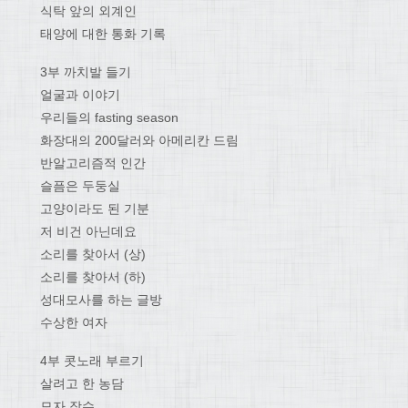
식탁 앞의 외계인
태양에 대한 통화 기록
3부 까치발 들기
얼굴과 이야기
우리들의 fasting season
화장대의 200달러와 아메리칸 드림
반알고리즘적 인간
슬픔은 두둥실
고양이라도 된 기분
저 비건 아닌데요
소리를 찾아서 (상)
소리를 찾아서 (하)
성대모사를 하는 글방
수상한 여자
4부 콧노래 부르기
살려고 한 농담
모자 장수