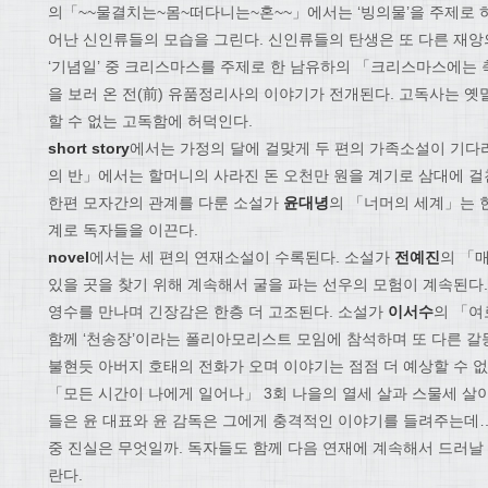
의「~~물결치는~몸~떠다니는~혼~~」에서는 ‘빙의물’을 주제로 
어난 신인류들의 모습을 그린다. 신인류들의 탄생은 또 다른 재앙
‘기념일’ 중 크리스마스를 주제로 한 남유하의 「크리스마스에
을 보러 온 전(前) 유품정리사의 이야기가 전개된다. 고독사는 
할 수 없는 고독함에 허덕인다.
short story
에서는 가정의 달에 걸맞게 두 편의 가족소설이 기다
의 반」에서는 할머니의 사라진 돈 오천만 원을 계기로 삼대에 걸
한편 모자간의 관계를 다룬 소설가
윤대녕
의 「너머의 세계」는 
계로 독자들을 이끈다.
novel
에서는 세 편의 연재소설이 수록된다. 소설가
전예진
의 「
있을 곳을 찾기 위해 계속해서 굴을 파는 선우의 모험이 계속된다
영수를 만나며 긴장감은 한층 더 고조된다. 소설가
이서수
의 「여
함께 ‘천송장’이라는 폴리아모리스트 모임에 참석하며 또 다른 갈
불현듯 아버지 호태의 전화가 오며 이야기는 점점 더 예상할 수 
「모든 시간이 나에게 일어나」 3회 나을의 열세 살과 스물세 살
들은 윤 대표와 윤 감독은 그에게 충격적인 이야기를 들려주는데…
중 진실은 무엇일까. 독자들도 함께 다음 연재에 계속해서 드러날
란다.