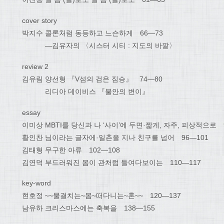
cover story
박지수 콜론처럼 동등하고 느슨하게 66―73
―김유자의 〈시스터 시티 : 지도의 바깥〉
review 2
김유림 양선형 『V섬의 검은 짐승』 74―80
리디아 데이비스 『불안의 변이』
essay
이미상 MBTI를 당신과 나 ‘사이’에 두면·짧게, 자주, 피상적으로 
황인찬 님이라는 글자에·일촌을 지나 친구를 넘어 96―101
김태형 무구한 아류 102―108
김연덕 부드러워진 몸이 관처럼 들여다보이는 110―117
key-word
현호정 ~~물결치는~몸~떠다니는~혼~~ 120―137
남유하 크리스마스에는 축복을 138―155