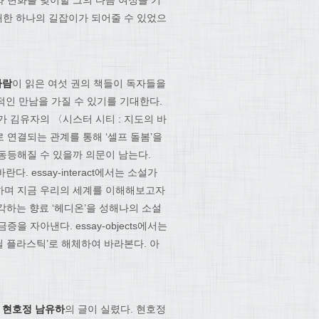
 변화를 맞이할 그의 다음 여정을 기
대한 하나의 길잡이가 되어줄 수 있었으
가람
이 읽은 여섯 권의 책들이 독자들을
적인 만남을 가질 수 있기를 기대한다.
작가 김유자의 〈시스터 시티 : 지도의 바
)으로 연결되는 관계를 통해 ‘셀프 돌봄’을
동등해질 수 있을까 의문이 남는다.
다. essay-interact에서는 소설가
하며 지금 우리의 세계를 이해해보고자
 생각하는 향료 ‘헤디온’을 성해나의 소설
 자아낸다. essay-objects에서는
비닐 플라스틱’로 해체하여 바라본다. 아
가
현호정 남유하
의 글이 실렸다. 현호정