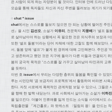
은 사람이 되게 하는 자양분이 될 것이다. 인터뷰 안에 드러난 
모습을 통해 독자들도 자신과 자신 주변을 둘러보는 계기가 되기를
◌ chat * issue
chat
에서는 스스로를 돌보지 않으면 안 되는 상황에 떨어진 주인
션』을 시인
김선오
, 소설가
이유리
, 천문학자
지웅배
가 ‘셀프 돌
로 살아남아야 하는 상황에서 꼭 필요한 것은 의식주의 보장과 더불
또한 ‘셀프 돌봄’이라는 단어 자체에 대한 고찰도 함께 해보았다.
서, 돌봄 앞에 ‘셀프’가 붙게 된 경위에 대해 고민해본다. 주인공 
고 생존하려고 했던 것은 지구에 돌아가 다른 이들과 연결되기 위
봄의 궁극적 목적은 “스스로를 잘 가꾸고 살아남아 타인과의 교류
을 듯하다.
이번 호
issue
에서 우리는 다양한 층위의 돌봄을 확인할 수 있었
루는 시민단체 ‘곰 보금자리 프로젝트’에서 활동하며 바라본 사육
한다. 자칫 서로에게 폭력적인 관계처럼 보일 수 있으나, 그들은 
을 향해 한 발짝 내딛는다. 과로 사회에서 살아가는 소설가
이하진
을 일으킨다. 더불어 인류애를 잃게 만드는 소식들 사이에서도 스
독립출판물 『계간홀로』와 팟캐스트 〈밀림의 왕〉을 만드는 