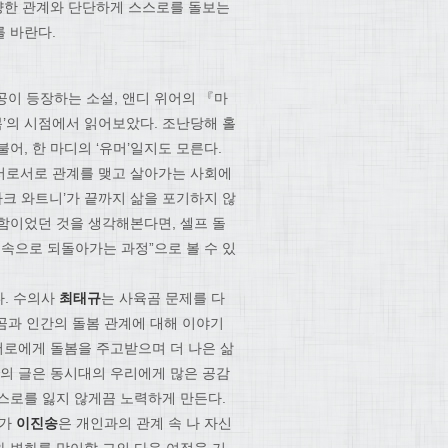
다양한 관계와 단단하게 스스로를 돌보는
 바란다.
공이 등장하는 소설, 앤디 위어의 『마
봄’의 시점에서 읽어보았다. 조난당해 홀
어, 한 마디의 ‘유머’일지도 모른다.
 서로서로 관계를 맺고 살아가는 사회에
‘마크 와트니’가 끝까지 삶을 포기하지 않
함이었던 것을 생각해본다면, 셀프 돌
 속으로 되돌아가는 과정”으로 볼 수 있
다. 수의사
최태규
는 사육곰 문제를 다
곰과 인간의 돌봄 관계에 대해 이야기
서로에게 돌봄을 주고받으며 더 나은 삶
의 글은 동시대의 우리에게 많은 공감
스로를 잃지 않게끔 노력하게 만든다.
작가
이진송
은 개인과의 관계 속 나 자신