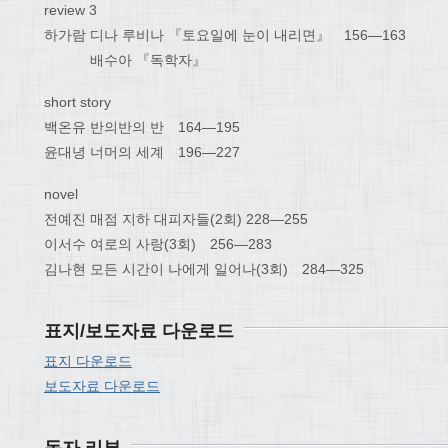
review 3
하가람 디나 루비나 『토요일에 눈이 내리면』 156―163
배수아 『독학자』
short story
백온유 반의반의 반 164―195
윤대녕 너머의 세계 196―227
novel
전예진 매점 지하 대피자들(2회) 228―255
이서수 여로의 사랑(3회) 256―283
김나현 모든 시간이 나에게 일어나(3회) 284―325
표지/보도자료 다운로드
표지 다운로드
보도자료 다운로드
독자 리뷰