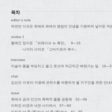
목차
editor’s note
박연빈 이것은 최애와 최애의 팬덤의 안녕을 기원하며 넣어둔 작
review 1
황예인 정지돈 『브레이브 뉴 휴먼』 8―15
나가이 사야코 『고비키초의 복수』
interview
이슬아 몸을 부딪치고 울고 웃으며 차근차근 배워가는 일 16―3
chat
김선오·이유리·지웅배 은하수를 여행하게 될 지구인을 위한 안내서
issue
최태규 곰과 인간의 폭력적 돌봄 공동체 52―56
이하진 비관과 낙관 사이에서 57―60
이진송 날 좀 (돌)보소 날 좀 (돌)보소 61―65