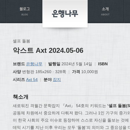
셀프 돌봄
악스트 Axt 2024.05-06
브랜드
은행나무
|
발행일
2024년 5월 14일
|
ISBN
사양
변형판 185x260 · 328쪽
|
가격
10,000원
시리즈
Axt 54
|
분야
잡지
책소개
새로워진 격월간 문학잡지 『Axt』 54호의 키워드는
‘셀프 돌봄(Sel
공동체 차원에서 중요하게 다뤄져 왔다. 그러나 1인 가구의 증가와
이 한국 사회의 주요 이슈로 등장하며 스스로 자신을 돌보는 것에 
데믹 시기를 지난 이후 우리는 모두 ‘돌봄’의 의미와 그 중요성을