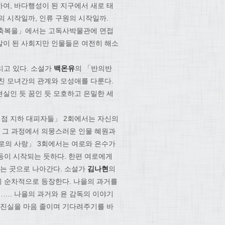
하여, 바다행성이 된 지구에서 새로 태
의 시작일까, 인류 구원의 시작일까.
는 축복을」에서는 고독사박물관에 면접
옛말이 된 사회지만 인물들은 여전히 해소
리고 있다. 소설가
백온유
의 「반의반
친 모녀간의 관계와 모성애를 다룬다.
현실인 듯 꿈인 듯 모호하고 은밀한 세
매점 지하 대피자들」 2회에서는 자신의
. 그 과정에서 의뭉스러운 인물 혜원과
로의 사랑」 3회에서는 여로와 은수가
등이 시작되는 듯하다. 한편 여로에게
없는 곳으로 나아간다. 소설가
김나현
의
이 순차적으로 등장한다. 나을의 과거를
…. 나을의 과거와 윤 감독의 이야기
 진실을 마음 졸이며 기다려주기를 바