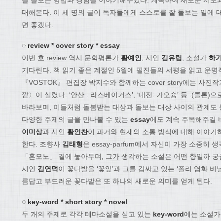
을 돌보는 방법과 경험을 이야기해주었다. 계속하여 새로운 시도와
대해본다. 이 세 명의 글이 독자들에게 스스로를 잘 돌보는 일에 
면 좋겠다.
◌ review * cover story * essay
이번 호 review 역시 문학평론가
황예인
, 시인
김유림
, 소설가
하
기다린다. 책 읽기 좋은 계절인 5월에 필진들의 서평을 읽고 운명
『VOSTOK』 편집장 박지수와 함께하는 cover story에는 사진
깥〉이 실렸다. ‘안산 : 라스베이거스’, ‘대전: 가오슝’ 등 :(콜론
바라보며, 이들처럼 돌봄받는 대상과 돌보는 대상 사이의 관계도 
다양한 주제의 글을 만나볼 수 있는
essay
에도 계속 주목해주길 바란
이미상
과 시인
황인찬
이 과거와 현재의 소통 방식에 대해 이야기
한다. 조향사
김태형
은 essay-parfum에서 자신이 가장 소중히
「혼모노」 곁에 놓아두며, 그가 생각하는 소설은 어떤 향일까 궁금증을
시인
김연덕
이 꽃다발을 ‘꽃잎’과 그를 감싸고 있는 ‘폴리 염화 
름답고 부드러운 꽃다발은 또 하나의 새로운 의미를 얻게 된다.
◌ key-word * short story * novel
두 개의 주제로 각각 테마소설을 싣고 있는
key-word
에는 소설