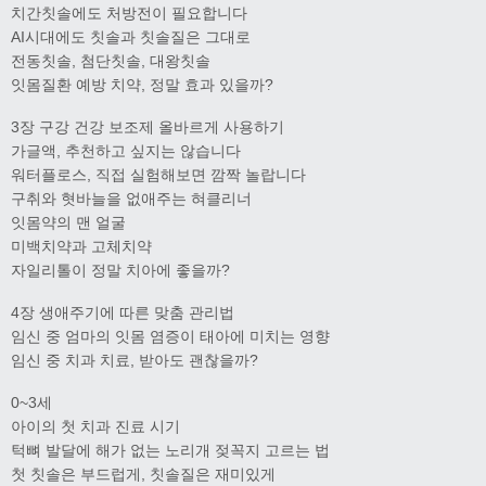
치간칫솔에도 처방전이 필요합니다
AI시대에도 칫솔과 칫솔질은 그대로
전동칫솔, 첨단칫솔, 대왕칫솔
잇몸질환 예방 치약, 정말 효과 있을까?
3장 구강 건강 보조제 올바르게 사용하기
가글액, 추천하고 싶지는 않습니다
워터플로스, 직접 실험해보면 깜짝 놀랍니다
구취와 혓바늘을 없애주는 혀클리너
잇몸약의 맨 얼굴
미백치약과 고체치약
자일리톨이 정말 치아에 좋을까?
4장 생애주기에 따른 맞춤 관리법
임신 중 엄마의 잇몸 염증이 태아에 미치는 영향
임신 중 치과 치료, 받아도 괜찮을까?
0~3세
아이의 첫 치과 진료 시기
턱뼈 발달에 해가 없는 노리개 젖꼭지 고르는 법
첫 칫솔은 부드럽게, 칫솔질은 재미있게