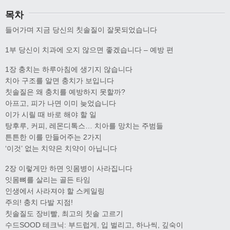
목차
들어가며 지금 당신의 칫솔질이 잘못되었습니다
1부 당신이 치과에 오지 않으면 좋겠습니다 – 예방 편
1장 충치는 하루아침에 생기지 않습니다
치아 구조를 알면 충치가 보입니다
칫솔질은 왜 충치를 예방하지 못할까?
아프고, 피가 나면 이미 늦었습니다
이가 시릴 때 바로 해야 할 일
탕후루, 커피, 레몬디톡스… 치아를 망치는 주범들
튼튼한 이를 만들어주는 2가지
‘이것’ 없는 치약은 치약이 아닙니다
2장 이렇게만 하면 잇몸병이 사라집니다
잇몸뼈를 살리는 골든 타임
인생에서 사라져야 할 스케일링
주의! 충치 다발 지점!
칫솔질도 장비빨, 최고의 칫솔 고르기
수드SOOD 테크닉: 부드럽게, 입 벌리고, 하나씩, 깊숙이