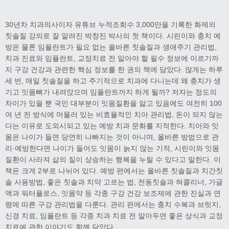
30년차 치과의사이자 유튜브 누적조회수 3,000만을 기록한 화제의
칫솔질 강의로 잘 알려진 박창진 박사의 첫 책이다. 시린이와 충치 예
방은 물론 임플란트가 필요 없는 올바른 칫솔질과 생애주기 관리법,
치과 진료와 임플란트, 교정치료 전 알아야 할 필수 정보에 이르기까
지 구강 건강과 관련한 핵심 정보를 한 권의 책에 담았다. 많게는 하루
세 번, 매일 칫솔질을 하고 주기적으로 치과에 다니는데 왜 충치가 생
기고 잇몸뼈가 내려앉으며 임플란트까지 하게 될까? 저자는 정도의
차이가 있을 뿐 국민 대부분이 잇몸질환을 앓고 있음에도 여전히 100
여 년 전 방식에 머물러 있는 비효율적인 치아 관리법, 돈이 되지 않는
다는 이유로 도외시되고 있는 예방 치과 문화를 지적한다. 치아와 잇
몸은 나이가 들면 당연히 나빠지는 것이 아니며, 올바른 방법으로 관
리·예방한다면 나이가 들어도 잇몸이 늙지 않는 기적, 시린이와 잇몸
질환이 사라져 삶의 질이 상승하는 행복을 누릴 수 있다고 말한다. 이
책은 크게 2부로 나뉘어 있다. 예방 편에서는 올바른 칫솔질과 치간칫
솔 사용방법, 좋은 칫솔과 치약 고르는 법, 전동칫솔과 혀클리너, 가글
액과 워터플로스, 잇몸약 등 각종 구강 건강 보조제에 관한 진실과 연
령에 따른 구강 관리법을 다룬다. 관리 편에서는 충치 수복과 브릿지,
신경 치료, 임플란트 등 각종 치과 치료 전 알아두면 좋은 상식과 교정
치료에 관한 이야기도 함께 담았다.