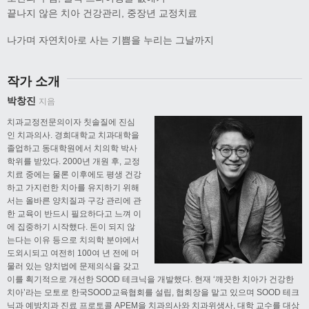
끝나지 않은 치아 건강관리, 중장년 교정치료
나가며 자연치아로 사는 기쁨을 누리는 그날까지
작가 소개
박창진
지음
치과교정전문의이자 칫솔질에 진심
인 치과의사. 경희대학교 치과대학을
졸업하고 동대학원에서 치의학 박사
학위를 받았다. 2000년 개원 후, 교정
치료 중에는 물론 이후에도 평생 건강
하고 가지런한 치아를 유지하기 위해
서는 올바른 양치질과 구강 관리에 관
한 교육이 반드시 필요하다고 느껴 이
에 집중하기 시작했다. 돈이 되지 않
는다는 이유 등으로 치의학 분야에서
도외시되고 여전히 100여 년 전에 머
물러 있는 양치법에 문제의식을 갖고
이를 획기적으로 개선한 SOOD 테크닉을 개발했다. 현재 ‘깨끗한 치아가 건강한
치아’라는 모토로 한국SOOD교육협회를 설립, 협회장을 맡고 있으며 SOOD 테크
닉과 예방치과 진료 프로토콜 APEM을 치과의사와 치과위생사, 대학 교수를 대상