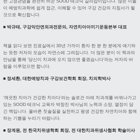
한 고정관념을 완전히 바꾼 SOOD 테크닉 길라잡이입니다. 많은 이들
이 예방치과학에 쉽게 접근, 이해할 수 있어 구강 건강의 지침서가 될
것으로 확신합니다.
■
박규태
,
구강악안면외과전문의
,
자연치아아끼기운동본부 대표
책을 읽다 보면 진료실에서 30년 가까이 환자 한 분 한 분에게 얘기하
는 듯한 저자의 모습이 자연스레 그려집니다. 더 많은 분이 이 책과의
만남을 통해 ‘당신이 치과에 오지 않으면 좋겠습니다’라는 저자의 바
람을 이루었으면 합니다.
■
정세환
,
대한예방치과 구강보건학회 회장
,
치의학박사
‘깨끗한 치아가 건강한 치아다’라는 슬로건 아래 치과계를 바꿔나가고
있는 SOOD 테크닉 교육자 박창진 박사님의 노력과 소망, 열정이 담
긴 책입니다. 올바른 칫솔질을 실천하고 평생 건강한 자연치아와 함께
하는 기쁨을 누리기 바랍니다.
■
장계원
,
전 한국치위생학회 회장
,
전 대한치과위생사협회 학술이사