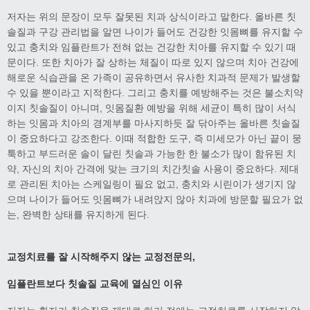
저자는 위의 문장이 모두 잘못된 치과 상식이라고 말한다. 올바른 칫
솔질과 구강 관리법을 알면 나이가 들어도 건강한 잇몸뼈를 유지할 수
있고 충치와 임플란트가 전혀 없는 건강한 치아를 유지할 수 있기 때
문이다. 또한 치아가 잘 상하는 체질이 따로 있지 않으며 치아 건강에
해로운 식습관을 온 가족이 공유하면서 유사한 치과적 문제가 발생할
수 있을 뿐이라고 지적한다. 그리고 충치를 예방해주는 것은 불소치약
이지 칫솔질이 아니며, 잇몸질환 예방을 위해 세균이 특히 많이 서식
하는 잇몸과 치아의 경계부를 마사지하듯 잘 닦아주는 올바른 칫솔질
이 중요하다고 강조한다. 이때 적합한 도구, 즉 미세모가 아닌 끝이 뭉
툭하고 부드러운 솔이 달린 칫솔과 가능한 한 불소가 많이 함유된 치
약, 자신의 치아 간격에 맞는 크기의 치간칫솔 사용이 중요하다. 제대
로 관리된 치아는 스케일링이 필요 없고, 충치와 시린이가 생기지 않
으며 나이가 들어도 잇몸뼈가 내려앉지 않아 치과에 방문할 필요가 없
는, 완벽한 상태를 유지하게 된다.
교정치료를 잘 시작해주지 않는 교정전문의
,
임플란트보다 칫솔질 교육에 열심인 이유