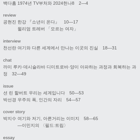
백다흠 1974년 TV부처와 2024헌나8 2―4
review
공현진 한강 『소년이 온다』 10―17
윌리엄 트레버 「모르는 여자」
interview
천선란 여기와 다른 세계에서 만나는 이곳의 진실 18―31
chat
까미 루카·데시슬라바 디미트로바·양이 아파하는 과정과 회복하는 과
정 32―49
issue
션 린 할버트 우리는 세계입니다 50―53
박선경 우주의 폭, 인간의 자리 54―57
cover story
박지수 여기와 저기, 아른거리는 이미지 58―65
―이민지의 〈필드:트립〉
essay