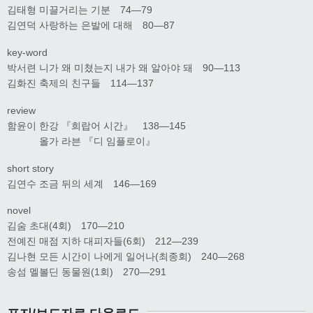
김태형 미끌거리는 기분 74―79
김연덕 사랑하는 은발에 대해 80―87
key-word
박서련 니가 왜 미쳤는지 내가 왜 알아야 돼 90―113
김화진 축제의 친구들 114―137
review
함윤이 한강 『희랍어 시간』 138―145
올가 라븐 『디 임플로이』
short story
김연수 조금 뒤의 세계 146―169
novel
김숨 초대(4회) 170―210
전예진 매점 지하 대피자들(6회) 212―239
김나현 모든 시간이 나에게 일어나(최종회) 240―268
송섬 멜볼딘 동물원(1회) 270―291