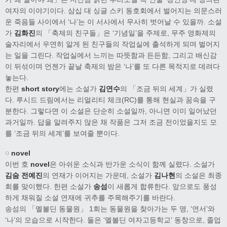
여자의 이야기이다. 삼십 대 싱글 스키 동호회에서 벌어지는 의문스러
운 죽음들 사이에서 ‘나’는 이 서사에서 무사히 벗어날 수 있을까. 소설
가
김화진
의 「축제의 친구들」은 ‘기념일’을 주제로, 무주 영화제의
술자리에서 우연히 알게 된 친구들의 작업실에 출석하게 되며 벌어지
는 일을 그린다. 작업실에서 느끼는 따뜻함과 든든함, 그리고 배신감
이 뒤섞이며 언젠가 끝날 축제의 밤은 ‘나’를 또 다른 목적지로 데려다
놓는다.
한편
short story
에는 소설가
김연수
의 「조금 뒤의 세계」가 실렸
다. 루시드 드림에서는 리얼리티 체크(RC)를 통해 현실과 꿈속을 구
분한다. 그렇다면 이 소설은 단순히 소설일까, 아니면 이미 일어났던
과거일까. 답을 알려주지 않은 채 작품은 그저 조금 전이었을지도 모
를 ‘조금 뒤의 세계’를 보여줄 뿐이다.
◌ novel
이번 호
novel
은 아쉬운 소식과 반가운 소식이 함께 실렸다. 소설가
김숨 전예진
의 연재가 이어지는 가운데, 소설가
김나현
의 소설은 최종
회를 맞이했다. 한편 소설가
송섬
이 새롭게 합류한다. 앞으로도 풍성
하게 채워질 소설 연재에 귀추를 주목해주기를 바란다.
송섬의 「멜볼딘 동물원」 1회는 동물원을 찾아가는 두 명, ‘연서’와
‘나’의 모습으로 시작한다. 둘은 ‘멜볼딘 여자고등학교’ 동창으로, 졸업