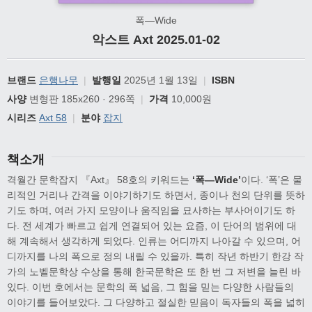
폭―Wide
악스트 Axt 2025.01-02
브랜드
은행나무
|
발행일
2025년 1월 13일
|
ISBN
사양
변형판 185x260 · 296쪽
|
가격
10,000원
시리즈
Axt 58
|
분야
잡지
책소개
격월간 문학잡지 『Axt』 58호의 키워드는
‘폭―Wide’
이다. ‘폭’은 물
리적인 거리나 간격을 이야기하기도 하면서, 종이나 천의 단위를 뜻하
기도 하며, 여러 가지 모양이나 움직임을 묘사하는 부사어이기도 하
다. 전 세계가 빠르고 쉽게 연결되어 있는 요즘, 이 단어의 범위에 대
해 계속해서 생각하게 되었다. 인류는 어디까지 나아갈 수 있으며, 어
디까지를 나의 폭으로 정의 내릴 수 있을까. 특히 작년 하반기 한강 작
가의 노벨문학상 수상을 통해 한국문학은 또 한 번 그 저변을 늘린 바
있다. 이번 호에서는 문학의 폭 넓음, 그 힘을 믿는 다양한 사람들의
이야기를 들어보았다. 그 다양하고 절실한 믿음이 독자들의 폭을 넓히