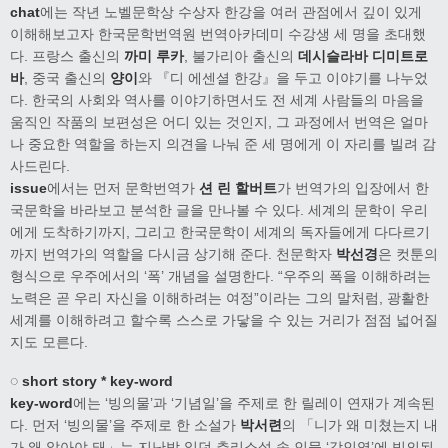
chat
에는 작년 노벨문학상 수상자 한강을 여러 관점에서 깊이 있게
이해해보고자 한국문학번역원 번역아카데미 수강생 세 명을 초대했
다. 프랑스 출신의
까미 루카
, 불가리아 출신의
데시슬라바 디미트로
바
, 중국 출신의
양이
와 『디 에센셜 한강』을 두고 이야기를 나누었
다. 한국의 사회와 역사를 이야기하면서도 전 세계 사람들의 마음을
움직인 작품의 보편성은 어디 있는 것인지, 그 과정에서 번역은 얼마
나 중요한 역할을 하는지 의견을 나눠 준 세 명에게 이 자리를 빌려 감
사드린다.
issue
에서는 먼저 문학번역가
션 린 할버트
가 번역가의 입장에서 한
국문학을 바라보고 분석한 글을 만나볼 수 있다. 세계의 문학이 우리
에게 도착하기까지, 그리고 한국문학이 세계의 독자들에게 다다르기
까지 번역가의 역할을 다시금 상기해 준다. 천문학자
박선경
은 컷툰의
형식으로 우주에서의 ‘폭’ 개념을 설명한다. “우주의 폭을 이해하려는
노력은 곧 우리 자신을 이해하려는 여정”이라는 그의 말처럼, 광활한
세계를 이해하려고 할수록 스스로 가닿을 수 있는 거리가 점점 넓어질
지도 모른다.
◌ short story * key-word
key-word
에는 ‘빙의물’과 ‘기념일’을 주제로 한 릴레이 연재가 계속된
다. 먼저 ‘빙의물’을 주제로 한 소설가
박서련
의 「니가 왜 미쳤는지 내
가 왜 알아야 돼」는 지난밤 읽던 추리소설 속 인물 ‘강인영’에 빙의된