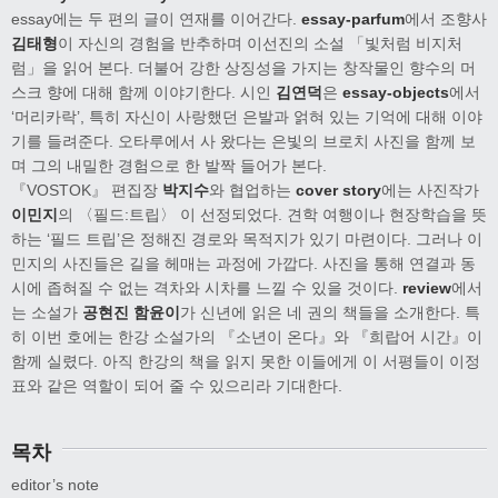
essay에는 두 편의 글이 연재를 이어간다.
essay-parfum
에서 조향사
김태형
이 자신의 경험을 반추하며 이선진의 소설 「빛처럼 비지처
럼」을 읽어 본다. 더불어 강한 상징성을 가지는 창작물인 향수의 머
스크 향에 대해 함께 이야기한다. 시인
김연덕
은
essay-objects
에서
‘머리카락’, 특히 자신이 사랑했던 은발과 얽혀 있는 기억에 대해 이야
기를 들려준다. 오타루에서 사 왔다는 은빛의 브로치 사진을 함께 보
며 그의 내밀한 경험으로 한 발짝 들어가 본다.
『VOSTOK』 편집장
박지수
와 협업하는
cover story
에는 사진작가
이민지
의 〈필드:트립〉 이 선정되었다. 견학 여행이나 현장학습을 뜻
하는 ‘필드 트립’은 정해진 경로와 목적지가 있기 마련이다. 그러나 이
민지의 사진들은 길을 헤매는 과정에 가깝다. 사진을 통해 연결과 동
시에 좁혀질 수 없는 격차와 시차를 느낄 수 있을 것이다.
review
에서
는 소설가
공현진 함윤이
가 신년에 읽은 네 권의 책들을 소개한다. 특
히 이번 호에는 한강 소설가의 『소년이 온다』와 『희랍어 시간』이
함께 실렸다. 아직 한강의 책을 읽지 못한 이들에게 이 서평들이 이정
표와 같은 역할이 되어 줄 수 있으리라 기대한다.
목차
editor’s note