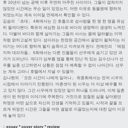
후 10년이 넘는 공백 이후 우연히 마주친 사이이다. 그들이 겹쳐지지
않았던 시간에는 무슨 일이 있었는지, 어떤 이유로 동물원에 향하게
되었는지는 계속 이어질 연재에서 확인할 수 있다.
김숨의 「초대」 4회에서는 긴 호흡으로 섬사람들 한 명 한 명을 유심
히 들여다본다. 특유의 세심한 묘사로 바다의 생명력이 생생히 느껴진
다. 더불어 바다와 함께 살아가는 그들의 서사는 몸에 달라붙는 미역
처럼 얽히고설켜 있다. 섬이라는 한정된 공간에서 끝없이 펼쳐지는 이
야기는 어디로 향하게 될지 숨죽이고 지켜보게 된다. 전예진의 「매점
지하 대피자들」 6회에서는 다른 인물들이 선우에게 숨기고 있던 과
거가 드러난다. 게다가 심부름 앱을 통해 만난 적 있는 김수산나가 선
우를 실종 신고하면서 상황은 점점 더 예측할 수 없이 나아간다. 선우
는 계속 고라니 호텔에서 지낼 수 있을까.
김나현의 「모든 시간이 나에게 일어나」 최종회에서는 먼저 시우의
시점에서 이야기가 진행된다. 마흔셋이 된 시우는 더 이상 배우를 하
고 있지 않다. 그간 시우에게 있었던 일이 하나둘 드러나며, 이제 일흔
셋이 된 하영의 이야기에 주목한다. 거짓으로 점철된 삶을 살아왔던
하영은 어떤 삶으로 자신의 인생을 기억하고 있을지, 시작과 끝을 모
르게 뒤엉킨 시간은 그들을 어떤 결말로 이끌었는지에 대한 답이 이곳
에 놓여 있다.
◌ essay * cover story * review