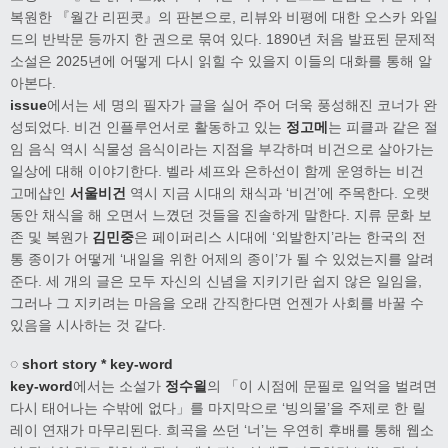
복원한 『월간 리핀콧』의 판본으로, 리뷰와 비평에 대한 오스카 와일
드의 반박문 등까지 한 권으로 묶여 있다. 1890년 처음 발표된 문제적
소설은 2025년에 어떻게 다시 읽힐 수 있을지 이들의 대화를 통해 알
아본다.
issue
에서는 세 명의 필자가 글을 실어 주어 더욱 풍성해진 코너가 완
성되었다. 비건 인플루언서로 활동하고 있는
정고메
는 피클과 같은 절
임 음식 역시 식물성 음식이라는 지점을 부각하며 비건으로 살아가는
일상에 대해 이야기한다. 벨라 셰프와 은하선이 함께 운영하는 비건
고메샵인
서울비건
역시 지금 시대의 채식과 ‘비건’에 주목한다. 오랫
동안 채식을 해 오면서 느꼈던 것들을 진솔하게 말한다. 지류 문화 보
존 및 복원가
김민중
은 페이퍼리스 시대에 ‘외발한지’라는 한국의 전
통 종이가 어떻게 ‘내일을 위한 어제의 종이’가 될 수 있었는지를 알려
준다. 세 개의 글은 모두 자신의 신념을 지키기란 쉽지 않은 일임을,
그러나 그 지키려는 마음을 오래 간직한다면 언젠가 사회를 바꿀 수
있음을 시사하는 것 같다.
◌ short story * key-word
key-word
에서는 소설가
정수읠
의 「이 시점에 문필로 일억을 벌려면
다시 태어나는 수밖에 없다」를 마지막으로 ‘빙의물’을 주제로 한 릴
레이 연재가 마무리된다. 희곡을 쓰던 ‘너’는 우연히 후배를 통해 웹소