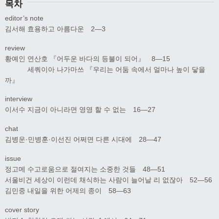
목차
editor’s note
김서해 효용하고 아름다운 2―3
review
황예인 연산호 『어두운 바다의 등불이 되어』 8―15
세쿼이아 나가마쓰 『우리는 어둠 속에서 얼마나 높이 닿을
까』
interview
이서수 지금이 아니라면 영영 할 수 없는 16―27
chat
김병운·민병훈·이선진 어쩌면 다른 시대에 28―47
issue
정고메 수고로움으로 절여지는 소중한 것들 48―51
서울비건 세상이 이런데 채식하는 사람이 늘어날 리 없잖아 52―56
김민중 내일을 위한 어제의 종이 58―63
cover story