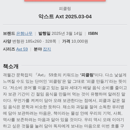
피클링
악스트 Axt 2025.03-04
브랜드
은행나무
|
발행일
2025년 3월 14일
|
ISBN
사양
변형판 185x260 · 328쪽
|
가격
10,000원
시리즈
Axt 59
|
분야
잡지
책소개
격월간 문학잡지 『Axt』 59호의 키워드는
‘피클링’
이다. 다소 낯설게
느껴질 수도 있는 단어인 ‘피클링’은 말 그대로 ‘피클 만들기’라는 뜻이
다. ‘저소비 코어’를 이끌고 있는 잘파 세대가 배달 음식 소비를 줄이고
자 보관 기간이 긴 절임 음식을 만들어 먹는 것이 유행하며 알려진 말
이다. 무언가를 켜켜이 담아 오래 보관한다는 점에서, 피클과 같은 절
임 음식은 문학과 비슷한 듯하다. 채소와 과일을 절여 소독한 유리병
에 담아 보관하려는 마음은, 책이라는 물성 안에 우리의 기억, 사회,
역사를 보존하려는 마음과 닮아 있을 것이다. 우리 역시 오래 이야기
하고 싶은 것들을 눌러 담아 독자에게 보내는 마음으로 이번 호를 구