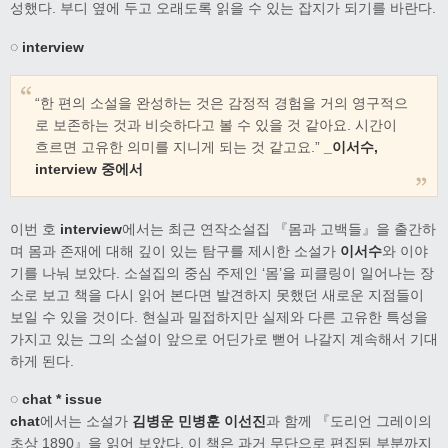
성했다. 부디 옆에 두고 오래도록 읽을 수 있는 잡지가 되기를 바란다.
◌ interview
“한 편의 소설을 완성하는 것은 감정적 경험을 거의 영구적으
로 보존하는 것과 비슷하다고 볼 수 있을 것 같아요. 시간이
흐르면 고유한 의미를 지니게 되는 것 같고요.”
_이서수,
interview 중에서
이번 호
interview
에서는 최근 연작소설집 『몸과 고백들』을 출간하
며 몸과 존재에 대해 깊이 있는 탐구를 제시한 소설가
이서수
와 이야
기를 나눠 보았다. 소설집의 중심 주제인 ‘몸’을 피클링이 일어나는 장
소로 보고 책을 다시 읽어 본다면 발견하지 못했던 새로운 지점들이
보일 수 있을 것이다. 현실과 밀접하지만 실제와 다른 고유한 특성을
가지고 있는 그의 소설이 앞으로 어딘가로 뻗어 나갈지 계속해서 기대
하게 된다.
◌ chat * issue
chat
에서는 소설가
김병운 민병훈 이선진
과 함께 『도리언 그레이의
초상 1890』을 읽어 보았다. 이 책은 과거 무단으로 편집된 부분까지