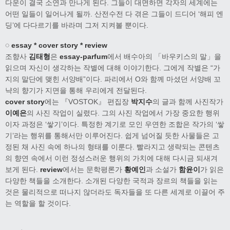
다운이 결국 소연과 만나게 된다. 그들이 대면하면 각자의 세계에는
어떤 일들이 일어나게 될까. 산전수전 다 겪은 그들이 드디어 ‘해피 엔
딩’에 다다르기를 바라며 그저 지켜볼 뿐이다.
◌ essay * cover story * review
조향사
김태형
은
essay-parfum
에서 배수아의 「바우키스의 말」을
읽으며 자신이 생각하는 작별에 대해 이야기한다. 그에게 작별은 “가
지의 말단에 맺힌 서양배”이다. 파리에서 O와 함께 마셨던 서양배 꼬
냑의 향기가 지면을 통해 우리에게 전달된다.
cover story
에는 『VOSTOK』 편집장
박지수
의 글과 함께 사진작가
이예은
의 사진 작업이 실렸다. 그의 사진 작업에서 가장 중요한 행위
이자 과정은 ‘쌓기’이다. 특정한 계기로 모인 우연한 조합은 작가의 ‘쌓
기’라는 행위를 통해서만 이루어진다. 쉽게 넘어질 듯한 사물들은 고
정된 채 사진 속에 하나의 형태를 이룬다. 빨라지고 생략되는 콘텐츠
의 향연 속에서 이런 정성스러운 행위의 가치에 대해 다시금 되새겨
보게 된다.
review
에서는 문학평론가
황예인
과 소설가
함윤이
가 읽은
다양한 책들을 소개한다. 소개된 다양한 국적과 장르의 책들을 읽는
것은 물리적으로 떠나지 않더라도 독자들을 또 다른 세계로 이끌어 주
는 역할을 할 것이다.