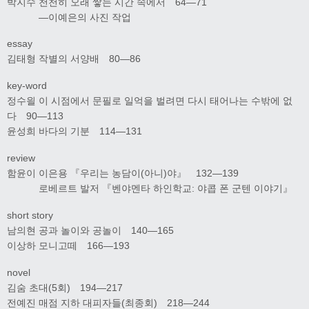
박지수 천천히 오래 쌓는 시간 속에서 64―71
―이예은의 사진 작업
essay
김태형 작별의 서양배 80―86
key-word
정수읠 이 시점에서 문필로 일억을 벌려면 다시 태어나는 수밖에 없
다 90―113
윤성희 바다의 기분 114―131
review
함윤이 이은용 『우리는 농담이(아니)야』 132―139
로베르트 발저 『벤야멘타 하인학교: 야콥 폰 군텐 이야기』
short story
남의현 공과 놀이와 공놀이 140―165
이상하 모니고떼 166―193
novel
김숨 초대(5회) 194―217
전예진 매점 지하 대피자들(최종회) 218―244