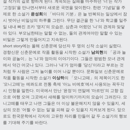
설 작가의 길로 향하게 된다. 계속되는 실패를 마주하던 ‘너’는 작가
‘고정읽’을 만나면서부터 새로운 국면을 맞이한다. 한편 ‘기념일’을 주
제로 한 소설가
윤성희
의 「바다의 기분」은 늘 반복되는 일상에서 잠
시 벗어난 비일상의 하루를 그린다. 무단 결근을 한 ‘나’와 학교를 일주
일 내내 빠진 조카 ‘영지’의 모습은, 삼촌과 어렸던 ‘나’의 관계와 맞닿
아 있다. 부모님한테는 말할 수 없는, 둘의 관계여야만 말할 수 있는
비밀은 그렇게 만들어지고 지속된다.
short story에는 올해 신춘문예 당선자 두 명의 신작 소설이 실렸다.
경향신문 신춘문예로 작품 활동을 시작한 소설가
남의현
의 「공과 놀
이와 공놀이」는 ‘나’와 엄마의 이야기이다. 그들은 평범한 모녀 관계
에서 약간 어긋나 있다. 그러나 ‘내’가 엄마를 ‘당신’이라고 부르는 것
처럼 두 사람은 그저 놀이를 이어 나갈 뿐이다. 문화일보 신춘문예로
작품 활동을 시작한 소설가
이상하
의 「모니고떼」의 제목이기도 한
‘모니고떼’는 에콰도르 전통 축제 ‘아뇨 비에호’에서 사용되는 꼭두각
시 인형을 말한다. 미국에서 만난 ‘윤정’이 연말에 ‘마르띤’의 고향 집
으로 여행 오며 그곳에서 새해를 맞이하기까지의 모습이 그려진다. 모
니고떼를 태우고 나면 그들은 더 이상 불운해지지 않을 수 있을지, 세
상의 모든 ‘어쩔 수 없는 일’을 피해 갈 수 있을지 지켜보게 된다. 앞으
로도 한국문학에서 각자의 고유한 자리를 만들어 갈 두 소설가의 행보
를 기대해 주기를 바란다.