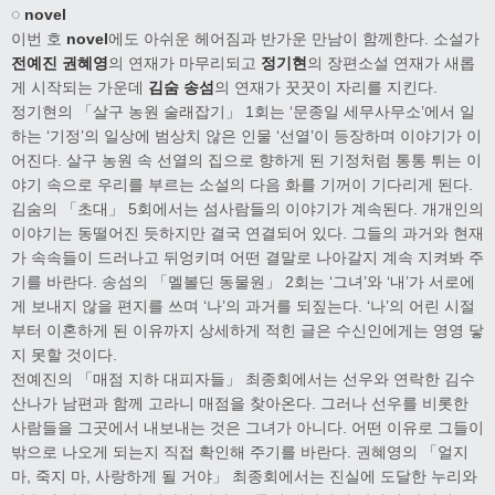
◌ novel
이번 호
novel
에도 아쉬운 헤어짐과 반가운 만남이 함께한다. 소설가
전예진 권혜영
의 연재가 마무리되고
정기현
의 장편소설 연재가 새롭
게 시작되는 가운데
김숨 송섬
의 연재가 꿋꿋이 자리를 지킨다.
정기현의 「살구 농원 술래잡기」 1회는 ‘문종일 세무사무소’에서 일
하는 ‘기정’의 일상에 범상치 않은 인물 ‘선열’이 등장하며 이야기가 이
어진다. 살구 농원 속 선열의 집으로 향하게 된 기정처럼 통통 튀는 이
야기 속으로 우리를 부르는 소설의 다음 화를 기꺼이 기다리게 된다.
김숨의 「초대」 5회에서는 섬사람들의 이야기가 계속된다. 개개인의
이야기는 동떨어진 듯하지만 결국 연결되어 있다. 그들의 과거와 현재
가 속속들이 드러나고 뒤엉키며 어떤 결말로 나아갈지 계속 지켜봐 주
기를 바란다. 송섬의 「멜볼딘 동물원」 2회는 ‘그녀’와 ‘내’가 서로에
게 보내지 않을 편지를 쓰며 ‘나’의 과거를 되짚는다. ‘나’의 어린 시절
부터 이혼하게 된 이유까지 상세하게 적힌 글은 수신인에게는 영영 닿
지 못할 것이다.
전예진의 「매점 지하 대피자들」 최종회에서는 선우와 연락한 김수
산나가 남편과 함께 고라니 매점을 찾아온다. 그러나 선우를 비롯한
사람들을 그곳에서 내보내는 것은 그녀가 아니다. 어떤 이유로 그들이
밖으로 나오게 되는지 직접 확인해 주기를 바란다. 권혜영의 「얼지
마, 죽지 마, 사랑하게 될 거야」 최종회에서는 진실에 도달한 누리와