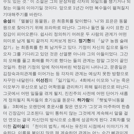
수도 있는 것.” 이 소설은 그의 문장처럼 각자의 와일드를 챙기거나 되
찾는 이들의 이야기일 것이다. 앞으로 1년간 어떤 복수들이 펼쳐질지
기대해주기를 바란다.
송섬
의 『멜볼딘 동물원』은 최종회를 맞이했다. ‘나’와 표은은 동물
원으로 찾아가기 위해 프라하로 떠난다. 그러나 돌연 둘 사이 묘한 긴
장감이 피어오른다. 쉽사리 정의하기 어려운 두 사람의 관계가 어떤
의미로 남게 될지 끝까지 지켜보게 된다.
정기현
의 『살구 농원 술래
잡기』는 최종회를 한 회 남겨두고 있다. 기정이 자신의 집으로 돌아
오자 그를 기다리고 있던 것은 선열뿐 아니라 그의 아들이었다. 그간
의 오해를 풀고 화해를 하기로 했다는 둘의 관계는 정말 그것이 끝인
것일까. 한편 기정의 앞에 작아져버린 박정김이 나타나고, 문종일은
김장숙과의관계를 이어가는 등 각자의 관계는 예상치 못한 방향으로
자꾸만 내달린다.
이선진
의 『잃기일지』 4회에서 이모와 ‘나’는 죽은
이모부가 유산으로 남긴 어학원을 관리하기 위해 필리핀으로 떠난다.
그곳에서 어떤 일들을 겪게 될지, 진진주의 사전에 어떤 단어가 새롭
게 정의될지 독자들의 호기심을 돋운다.
하가람
의 『햇빛무늬동물
들』 3회에는 오랜만에 호운사를 찾은 연오가 ‘그것’과 마주하며 한층
더 긴장감이 고조된다. 말이 통하지 않는 그것에게 계속해서 말을 걸
던 연오는 결국 자신만의 방식으로 소통에 성공하게 된다. 2회차를 맞
이한
김이설
의 『천이의 법칙』에서는 유진의 시점에서 이야기가 계
속된다. 이름을 붙이지 않은 채 계속하던 관계는 어느 순간 삐걱이게