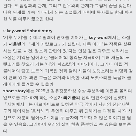
된다. 오 팀장과의 관계, 그리고 현우와의 관계가 그렇게 끝을 맺는다.
다음 연재를 계속 기다리게 되는 소설들의 매력에 독자들도 함께 빠져
한 해를 마무리했으면 한다.
◌ key-word * short story
‘기후 위기’를 주제로 릴레이 연재를 이어가는
key-word
에서는 소설
가
서윤빈
의 「새의 카탈로그」가 실렸다. 제목 아래 “본 작품은 실존
하는 인물, 사건, 장소와 관련이 있”다는 인상 깊은 각주로 시작하는
소설은 기억을 잃어버린 ‘클레어’의 청각을 자극하기 위해 새들의 노
랫소리를 찾으러 가는 ‘나’와 ‘파스칼’의 이야기이다. 그러나 어릴 적
클레어의 탐조 노트에 기록된 것과 달리 새들의 노랫소리는 비명과 같
이 변해 있다. 과연 그들은 과거와 비슷한 새의 노랫소리를 녹음해 클
레어에게 들려줄 수 있을까.
short story
에는 2025년 김유정문학상 수상 후보작에 이름을 올리며
앞으로를 기대하게 하는 소설가
최예솔
의 신작 단편소설이 실렸다.
「서해에서」는 아르바이트로 일하던 약국 앞에서 자신의 전남자친
구와 헤어지는 ‘용서해’와 우연히 마주친 뒤 친해지는 과정을 ‘나’의 시
선으로 차분히 담아냈다. 이름 두 글자에 그보다 더 많은 이야기를 담
을 수 있음을, 그리하여 우리의 삶이 한층 풍부해질 수 있음을 보여준
다.