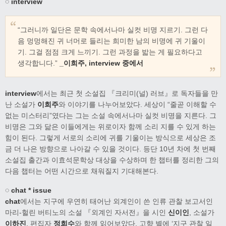
◌ interview
“그러니까 일단은 문학 속에서나마 실컷 비명 지르기. 그런 다
음 멍멍해진 귀 너머로 들리는 희미한 남의 비명에 귀 기울이
기. 그걸 점점 크게 느끼기. 그런 과정을 밟는 게 필요하다고
생각합니다.”
_이희주, interview 중에서
interview
에서는 최근 첫 소설집 『크리미(널) 러브』로 독자들을 만
난 소설가
이희주
와 이야기를 나누어보았다. 세상이 “줄곧 이해할 수
없는 미스터리”였다는 그는 소설 속에서나마 실컷 비명을 지른다. 그
비명은 그와 닮은 이들에게는 위로이자 함께 소리 지를 수 있게 하는
힘이 된다. 그렇게 서로의 소리에 귀를 기울이는 방식으로 세상은 조
금 더 나은 방향으로 나아갈 수 있을 것이다. 등단 10년 차에 첫 번째
소설집 출간과 이효석문학상 대상을 수상하며 한 챕터를 정리한 그의
다음 챕터는 어떤 시간으로 채워질지 기대해본다.
◌ chat * issue
chat
에서는 지구에 우연히 태어난 외계인이 쓴 인류 관찰 보고서인
마리-헐린 버티노의 소설 『외계인 자서전』을 시인
신이인
, 소설가
이하진
, 편집자
정희수
와 함께 읽어보았다. 고향 별에 ‘지구 관찰 일