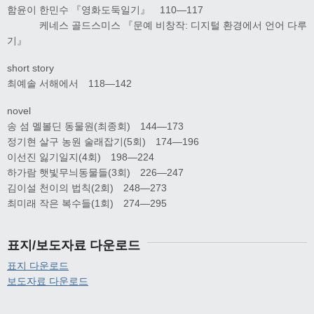
함윤이 한민수 『영화도둑일기』 110―117
케네스 골드스미스 『문예 비창작: 디지털 환경에서 언어 다루
기』
short story
최예솔 서해에서 118―142
novel
송 섬 멜볼딘 동물원(최종회) 144―173
정기현 살구 농원 술래잡기(5회) 174―196
이선진 잃기일지(4회) 198―224
하가람 햇빛무늬동물들(3회) 226―247
김이설 천이의 법칙(2회) 248―273
최미래 작은 복수들(1회) 274―295
표지/보도자료 다운로드
표지 다운로드
보도자료 다운로드