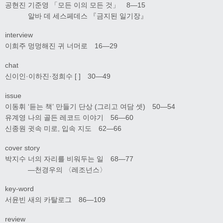
공현진 기준영 「모든 이의 모든 것」 8―15
알바 데 세스페데스 『금지된 일기장』
interview
이희주 멍멍해진 귀 너머로 16―29
chat
신이인·이하진·정희수 [ ] 30―49
issue
이동휘 ‘듣는 책’ 만들기 단상 (그리고 여담 셋) 50―54
유계영 나의 골든 레코드 이야기 56―60
신종원 귓속 미로, 입속 지도 62―66
cover story
박지수 너의 자리를 비워두는 일 68―77
―천경우의 〈레조넌스〉
key-word
서윤빈 새의 카탈로그 86―109
review