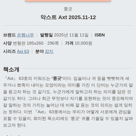
쫑긋
악스트 Axt 2025.11-12
브랜드
은행나무
|
발행일
2025년 11월 11일
|
ISBN
사양
변형판 185x260 · 296쪽
|
가격
10,000원
시리즈
Axt 63
|
분야
잡지
책소개
『Axt』 63호의 키워드는
‘쫑긋’
이다. 입술이나 귀 등을 빳빳하게 세
우거나 뾰족이 내미는 모양이라는 의미를 가진 이 단어는 누군가의 말
을 듣고자 하는 것 같기도, 누군가에게 말하고자 하는 의지를 담은 것
같기도 하다. 그러나 최근 무엇보다 자기를 표현하는 것이 중요해지며
잘 말하는 것의 가치는 늘어난 데 비해 잘 듣는 것의 의의는 쉽게 잊히
는 듯하다. 이번 『Axt』 63호에서는 우리가 어떻게 서로에게 관심을
표할 수 있을지, 희미한 목소리에도 ‘쫑긋’ 귀를 기울일 수 있을지 살펴
보고자 한다.