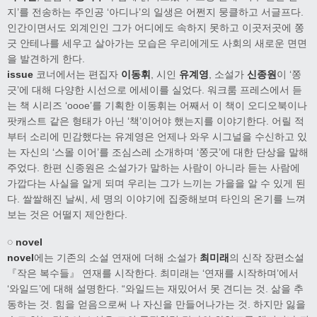
지’를 전송하는 주인공 ‘아디나’의 일생은 어쩐지 뭉클하고 서글프다.
인간이면서도 외계인인 그가 어디에도 속하지 못하고 이곳저곳에 쫑
긋 안테나를 세우고 살아가는 모습은 우리에게도 사회의 새로운 면면
을 발견하게 한다.
issue
코너에서는 편집자
이동휘
, 시인
유계영
, 소설가
신종원
이 ‘쫑
긋’에 대해 다양한 시선으로 에세이를 실었다. 워크룸 프레스에서 듣
는 책 시리즈 ‘oooe’를 기획한 이동휘는 어째서 이 책이 오디오북이나
팟캐스트 같은 형태가 아닌 ‘책’이어야 했는지를 이야기한다. 어릴 적
부터 소리에 민감했다는 유계영은 언제나 와우 시그널을 수신하고 있
는 자신의 ‘스몰 이어’를 조심스레 소개하며 ‘쫑긋’에 대한 단상을 말해
주었다. 한편 신종원은 소설가가 말하는 사람이 아니라 듣는 사람에
가깝다는 사실을 알게 되며 우리는 그가 느끼는 가을을 알 수 있게 된
다. 쌀쌀해진 날씨, 세 명의 이야기에 집중해보며 타인의 온기를 느껴
보는 것은 어떨지 제안한다.
◌ novel
novel
에는 기존의 소설 연재에 더해 소설가
최미래
의 신작 장편소설
『작은 복수들』 연재를 시작한다. 최미래는 ‘연재를 시작하며’에서
‘와일드’에 대해 설명한다. “와일드는 재밌어서 못 견디는 것. 삶을 추
동하는 것. 힘을 얻음으로써 나 자신을 만들어나가는 것. 하지만 잃을