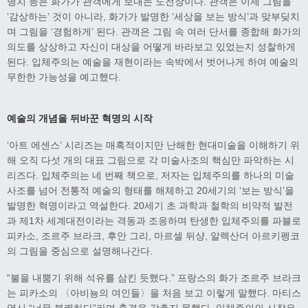
병치 등은 화가가 관객에게 보내는 도전장이다. 관객은 이제 그림을
‘감상하는’ 것이 아니라, 화가가 발명한 ‘세상을 보는 방식’과 맞부딪치
며 그림을 ‘경험하게’ 된다. 관객은 그림 속 여러 단서를 종합해 화가의
의도를 상상하고 자신이 대상을 어떻게 바라보고 있었는지 성찰하게
된다. 입체주의는 예술을 재현이라는 속박에서 벗어나게 하여 예술의
무한한 가능성을 예고했다.
예술의 개념을 뒤바꾼 혁명의 시작
‘아트 에센스’ 시리즈는 매혹적이지만 난해한 현대미술을 이해하기 위
해 오직 다섯 개의 대표 그림으로 각 미술사조의 핵심만 파악하는 시
리즈다. 입체주의는 네 번째 책으로, 저자는 입체주의를 하나의 미술
사조를 넘어 전통적 예술의 형태를 해체하고 20세기의 ‘보는 방식’을
발명한 혁명이라고 역설한다. 20세기 초 과학과 철학의 비약적 발전
과 제1차 세계대전이라는 격동과 조응하며 탄생한 입체주의를 파블로
피카소, 조르주 브라크, 후안 그리, 마르셀 뒤샹, 알렉산더 아르키펭코
의 그림을 중심으로 설명해나간다.
“불을 내뿜기 위해 석유를 삼킨 듯했다.” 프랑스의 화가 조르주 브라크
는 피카소의 〈아비뇽의 여인들〉을 처음 보고 이렇게 말했다. 마티스