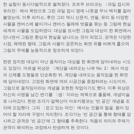
한 실험이 동시다발적으로 펼쳐졌다. 조르주 브라크는 〈과일 접시와
유리잔〉에서 목탄으로 그린 과일 접시 옆에 나뭇결 무늬 벽지를 잘라
붙였는데, 이후 피카소, 후안 그리 역시 신문지, 연필, 유리 등 다양한
사물을 캔버스에 붙이거나 캔버스 둘레에 밧줄을 묶는 등 그림에 현실
세계의 사물을 도입하였다. 대상을 묘사한 그림과 대상이 한 화면에서
만나면서 그림은 환상과 현실을 넘나드는 것이 되었고, 관객은 다양한
시점, 해체된 형태, 그림과 사물이 공존하는 화면 위를 바쁘게 훑으며
그림의 주제를 능동적으로 창조하게 되었다.
한편 정지된 대상이 아닌 움직이는 대상을 한 화면에 담아내려는 시도
도 있었다. 마르셀 뒤샹은 〈계단을 내려오는 나부 No. 2〉에서 여성
의 신체를 도형들로 단순화한 뒤, 계단을 내려오는 움직임을 한 화면
에 담아내었다. 고정된 화면에 여러 시공간을 중첩하려는 시도이자,
그림으로 움직임이라는 개념을 표현한 작업이기도 했다. 이후 뒤샹은
자신의 서명을 남긴 변기를 〈샘〉이라는 제목으로 출품해, 개념미술
로 나아갔다. 한편 조각가 알렉산더 아르키펭코는 ‘빈 공간’ 개념을 조
각에 도입했다. 그의 〈걷고 있는 여인〉에서는 인물의 얼굴, 몸이 있
어야 할 자리에 구멍이 자리한다. 조각가는 ‘빈 공간’을 통해 형태를 암
시하고 관객은 ‘빈 공간’에 그 형태를 추측한다. 작품의 의미와 주제가
관객이 해석하는 과정에서 탄생하게 된 것이다.