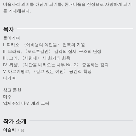
미술사적 의미를 깨닫게 되기를, 현대미술을 진정으로 사랑하게 되기
를 기대해본다.
목차
들어가며
I. 피카소, 〈아비뇽의 여인들〉 전복의 기원
II. 브라크, 〈포르투갈인〉 감각의 질서, 구조의 탄생
III. 그리, 〈세면대〉 세 화가의 화음
IV. 뒤샹, 〈계단을 내려오는 나부 No. 2〉 충돌하는 감각
V. 아르키펭코, 〈걷고 있는 여인〉 공간적 확장
나가며
참고 문헌
미주
입체주의 다섯 개의 그림
작가 소개
이슬비
지음