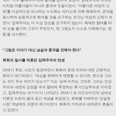
역시 “너무 불쾌하다”라며 충격을 감추지 못했다. 입체주의의 시작은
이처럼 아름다움이 아니라 충격과 도발이었다. ‘아름다운 여성의 신
체’를 이상적으로 묘사하는 누드화는 피카소에 의해 해체되어, 관객을
응시하며 능동적으로 해석할 것을 요구하는 조각난 여성의 신체가 되
었다. 입체주의는 더 이상 감상을 요구하지 않는다. 해체된 형태를 따
라 눈을 옮기며 그것이 무엇인지, 왜 그렸는지 스스로 이해해가는 ‘경
험’을 선사한다.
“
그림은 이야기 대신 낯섦과 충격을 전해야 한다
”
회회의 질서를 뒤흔든 입체주의의 탄생
19세기 후반, 사진이 등장하면서 회화의 존재 의의에 대한 근본적인
회의가 제기되었다. ‘대상을 완벽하게 재현할 수 있다면, 붓으로 그리
는 것이 무슨 의미가 있는가?’ 이는 ‘눈에 비치는 그대로’ 그리는 인상
주의와 내면의 감정을 색과 형태에 투영하는 후기인상주의로 이어졌
고, 입체주의는 여기서 더 나아갔다. 20세기 초 아인슈타인의 상대성
이론은 뉴턴의 절대 공간 개념을 뒤집었고, 회화를 지배하던 ‘단일한
시점’ 개념에도 의문이 제기되었다. 회화의 가치관과 세계관이 흔들리
고 있었다.