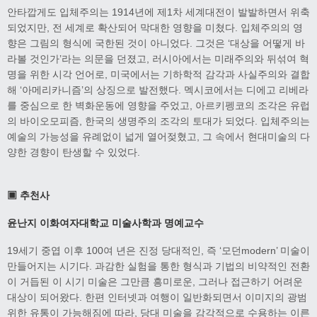
안타깝게도 입체주의는 1914년에 제1차 세계대전이 발발하면서 위축
되었지만, 전 세계로 확산되어 막대한 영향을 미쳤다. 입체주의의 영
향은 그림의 형식에 국한된 것이 아니었다. 그것은 ‘대상을 어떻게 바
라볼 것인가’라는 의문을 던졌고, 러시아에서는 미래주의와 뒤섞여 혁
명을 위한 시각 언어로, 미국에서는 기하학적 감각과 사실주의와 결합
해 ‘아메리카니즘’의 상징으로 발전했다. 멕시코에서는 디에고 리베라
를 중심으로 한 벽화운동에 영향을 주었고, 아르키펭코의 조각은 유럽
의 바이오모피즘, 한국의 생명주의 조각의 토대가 되었다. 입체주의는
예술의 가능성을 유례없이 넓게 열어젖혔고, 그 속에서 현대미술의 다
양한 경향이 탄생할 수 있었다.
▣
추천사
윤난지
이화여자대학교 미술사학과 명예교수
19세기 중엽 이후 100여 년은 진정 당대적인, 즉 ‘모던modern’ 미술이
만들어지는 시기다. 과감한 실험을 통한 형식과 기법의 비약적인 전환
이 거듭된 이 시기 미술은 그만큼 흥미로운, 그러나 접근하기 어려운
대상이 되어왔다. 한편 인터넷과 여행이 일반화되면서 이미지의 광범
위한 유통이 가능해짐에 따라, 당대 미술을 감각적으로 수용하는 이른