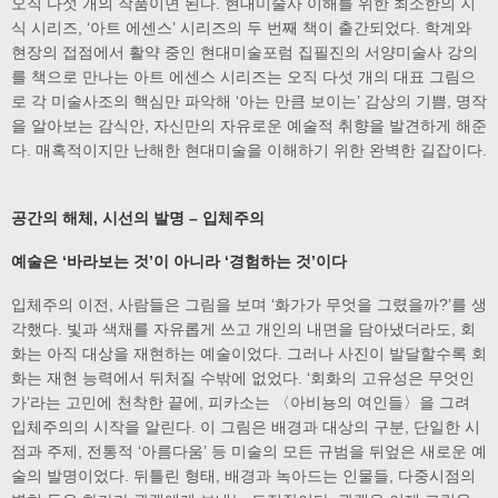
오직 다섯 개의 작품이면 된다. 현대미술사 이해를 위한 최소한의 지
식 시리즈, ‘아트 에센스’ 시리즈의 두 번째 책이 출간되었다. 학계와
현장의 접점에서 활약 중인 현대미술포럼 집필진의 서양미술사 강의
를 책으로 만나는 아트 에센스 시리즈는 오직 다섯 개의 대표 그림으
로 각 미술사조의 핵심만 파악해 ‘아는 만큼 보이는’ 감상의 기쁨, 명작
을 알아보는 감식안, 자신만의 자유로운 예술적 취향을 발견하게 해준
다. 매혹적이지만 난해한 현대미술을 이해하기 위한 완벽한 길잡이다.
공간의 해체
,
시선의 발명
–
입체주의
예술은
‘
바라보는 것
’
이 아니라
‘
경험하는 것
’
이다
입체주의 이전, 사람들은 그림을 보며 ‘화가가 무엇을 그렸을까?’를 생
각했다. 빛과 색채를 자유롭게 쓰고 개인의 내면을 담아냈더라도, 회
화는 아직 대상을 재현하는 예술이었다. 그러나 사진이 발달할수록 회
화는 재현 능력에서 뒤처질 수밖에 없었다. ‘회화의 고유성은 무엇인
가’라는 고민에 천착한 끝에, 피카소는 〈아비뇽의 여인들〉을 그려
입체주의의 시작을 알린다. 이 그림은 배경과 대상의 구분, 단일한 시
점과 주제, 전통적 ‘아름다움’ 등 미술의 모든 규범을 뒤엎은 새로운 예
술의 발명이었다. 뒤틀린 형태, 배경과 녹아드는 인물들, 다중시점의