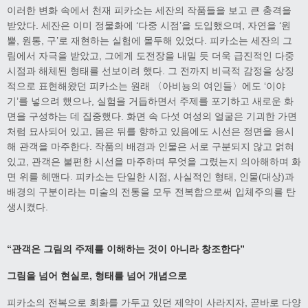
이러한 변화 속에서 천재 피카소는 세잔의 작품들을 보고 큰 충격을
받았다. 세잔은 이미 정물화에 ‘다중 시점’을 도입했으며, 자연을 ‘원
뿔, 원통, 구’로 재현하는 실험에 몰두해 있었다. 피카소는 세잔의 그
림에서 자극을 받았고, 그에게 도전장을 내밀 듯 더욱 급진적인 다중
시점과 해체된 형태를 선보이려 했다. 그 전까지 비극적 감정을 상징
적으로 표현해왔던 피카소는 원래 〈아비뇽의 여인들〉에도 ‘이야
기’를 넣으려 했으나, 실험을 거듭하면서 주제를 포기하고 새로운 화
면을 구성하는 데 집중했다. 화면 속 다섯 여성의 얼굴은 기괴한 가면
처럼 묘사되어 있고, 몸은 뒤를 향하고 있음에도 시선은 정면을 응시
해 관객을 마주한다. 작품의 배경과 인물은 서로 구분되지 않고 얽혀
있고, 관객은 불편한 시선을 마주하며 무엇을 그렸는지 의아해하며 화
면 위를 헤맨다. 피카소는 단일한 시점, 사실적인 형태, 인물(대상)과
배경의 구분이라는 미술의 전통을 모두 전복함으로써 입체주의를 탄
생시켰다.
“
관객은 그림의 주제를 이해하는 것이 아니라 창조한다
”
그림을 넘어 현실로
,
형태를 넘어 개념으로
피카소의 전복으로 회화를 가두고 있던 제약이 사라지자, 곧바로 다양