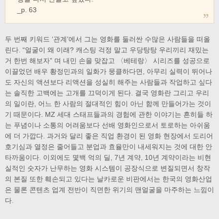
_p. 63
두 번째 키워드 ‘관계’에서 그는 영화를 둘러싼 수많은 사람들을 떠올
린다. “얼굴이 왜 이래? 캐스팅 걱정 말고 우당탕탕 우리끼리 재밌는
거 한번 해보자” 며 내민 손을 맞잡고 〈베테랑〉 시리즈를 성공으로
이끌었던 배우 황정민과의 일화가 뭉클하다면, 아무리 실력이 뛰어나
도 자신의 액션보다 리액션을 성실히 해주는 사람들과 작업하고 싶다
는 솔직한 고백에는 고개를 끄덕이게 된다. 결국 영화란 그리고 우리
의 일이란, 어느 한 사람의 절대적인 힘이 아닌 함께 만들어가는 것이
기 때문이다. MZ 세대 스태프들과의 경험에 관한 이야기는 흔히들 하
는 푸념이나 소통의 어려움보다 선배 영화인으로서 토로하는 아쉬움
에 더 가깝다. 과거와 달리 좋은 직업 환경이 된 영화 현장에서 도리어
호기심과 열정은 줄어들고 분업과 효율만이 내세워지는 것에 대한 안
타까움이다. 이외에도 몇백 억의 딜, 7년 계약, 10년 계약이라는 비현
실적인 숫자가 난무하는 영화 시스템이 공장식으로 변질되면서 창작
의 본질 또한 훼손되고 있다는 날카로운 비판에서는 한국의 영화산업
은 물론 콘텐츠 업계 전반이 직면한 위기의 맨얼굴을 마주하는 느낌이
다.