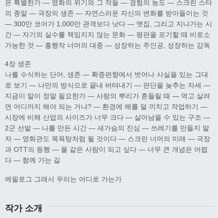
은 특별한가 — 영화의 위기와 그 적들 — 경험의 농도 — 스크린 스타
의 종말 — 극장의 생존 — 자연스러운 자신의 변화를 받아들이는 것
— 300만 코어가 1,000만 관객보다 낫다 — 맷집, 그리고 지나가는 시
간 — 자기의 실수를 책임지지 않는 문화 — 평판을 포기할 때 비로소
가능한 것 — 흥행작 너머의 대중 — 성장하는 주인공, 성장하는 감독
4장 생존
나를 수식하는 단어, 생존 — 확증편향에서 벗어나 사실을 있는 그대
로 보기 — 나만의 방식으로 끝내 버텨내기 — 판단을 늦추는 자세 —
지금이 말이 정말 필요한가 — 사랑의 뿌리가 흔들릴 때 — 먹고 살려
면 어디까지 해야 되는 거냐? — 환경에 해를 덜 끼치고 작업하기 —
시장에 비해 산업의 사이즈가 너무 크다 — 살아남을 수 있는 구조 —
2군 선발 — 나를 만든 시간 — 새가슴의 진심 — 쓰레기를 만들지 말
자 — 영화관도 목욕탕처럼 될 것이다 — 스크린 너머의 미래 — 극장
과 OTT의 동행 — 물 같은 사람이 되고 싶다 — 너무 큰 개념은 어렵
다 — 함께 가는 길
에필로그 그래서 우리는 어디로 가는가
작가 소개