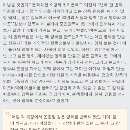
아남을 것인가? 본격화된 K-영화 위기론에도 여전히 2년에 한 번씩
영화를 내고 대중적 인기를 지속해가고 있는 감독 류승완. 패기와 열
정 넘치는 젊은 감독에서 어느덧 30년의 세월과 함께 “한국 영화의 파
수꾼”(김성수 감독)이라 불리며 중견감독이 된 그에게 인터뷰어 지승
호가 물었다. 4개의 키워드 ‘본질’, ‘관계’, ‘변화’, ‘생존’으로 나뉘어 있
는 이 인터뷰집은 ‘나는 왜 영화를 만드는가?’ ‘나는 어떤 영화를 만들
고 싶은가?’라는 개인적인 질문으로부터 출발한다. 영화 보는 것이 너
무 좋아서 영화 만드는 사람이 되고 싶었고, 이제는 앉은자리에서 두
번 보고 싶은 영화, 재미있는 영화를 만들고 싶은 감독이 된 그에게,
‘재미’란 단순한 목표가 아닌 생존의 감각이자 전략, 그리고 본질이다.
영화의 본질을 다루는 첫째 장에서 그는 재미란 어디서, 어떻게 만들
어지는가에 대한 답으로 어린 시절의 기억을 떠올린다. 정창화 감독의
영화 〈죽음의 다섯 손가락〉, 제목도 모르고 본 그 영화에서 눈알이
마룻바닥에 데굴데굴 굴러가던 장면의 기억, 잊을 수 없는 그 감각을
떠올린다. 감독은 영화란 곧 감각이며, 관객들에게 ‘진짜’ 경험을 선사
하는 것이 영화의 본질이라고 말한다.
“어릴 적 극장에서 온종일 같은 영화를 반복해 봤던 기억. 불
이 꺼지고, 다시 켜졌을 때 내 감정이 변해 있던 그 순간. 그 감
정을 다시 만들고 싶었다.”