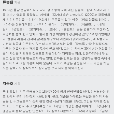
류승완
지음
1973년 충남 온양에서 태어났다. 정규 영화 교육 대신 필름워크숍과 시네마테크
를 오가며 영화를 독학했고, 데뷔작 〈죽거나 혹은 나쁘거나〉(2000)로 청룡영화
제 신인감독상을 수상하며 영화계의 주목을 받았다. 이후 〈피도 눈물도 없이〉,
〈아라한 장풍대작전〉, 〈주먹이 운다〉, 〈부당거래〉, 〈베를린〉, 〈베테
랑〉, 〈군함도〉, 〈모가디슈〉, 〈밀수〉, 〈휴민트〉 등을 연출하며 액션과 장
르영화를 통해 한국 영화의 현재를 가장 치열하게 갱신해온 감독으로 평가받아왔
다. 현장의 리듬과 관객의 감각을 누구보다 예민하게 읽어내면서도, 매 작품마다
이전의 성공에 안주하지 않는 태도로 ‘믿고 보는 감독’, ‘장르를 가장 현실적으로
다루는 연출자’라는 평가를 동시에 얻고 있다. 그는 이 책에서 30여 년간 영화를 만
들며 자신을 지탱해온 질문으로 되돌아간다. 재미있는 영화, 앉은자리에서 두 번
보고 싶은 영화를 만들고자 하는 열망, 영화를 만드는 본질, 급변하는 환경 속에서
끝까지 지켜야 할 기본에 대해 묻는다. 나아가 수많은 결정을 내리고 다음을 책임
지는 감독이자 창작자로서 살아남는 것의 의미를 이야기한다.
지승호
지음
국내 유일의 전문 인터뷰어로 18년간 50여 권의 인터뷰집을 냈다. 인터뷰라는 장
르 안에서 우리나라 정치, 사회, 경제, 문화, 예술을 아우르는 폭넓은 분야의 사람
들을 만나 그들로부터 삶에 관한 깊은 시선과 태도를 배우고, 그것을 제대로 전달
하려고 노력한다. 주요 인터뷰집으로 《서민의 기생충 같은 이야기》 《강신주의
맨얼굴의 철학 당당한 인문학》 《이상호 GO발뉴스》 《닥치고 정치》 《김수