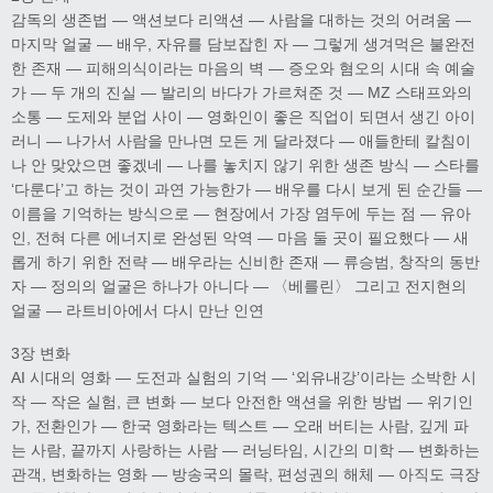
감독의 생존법 — 액션보다 리액션 — 사람을 대하는 것의 어려움 —
마지막 얼굴 — 배우, 자유를 담보잡힌 자 — 그렇게 생겨먹은 불완전
한 존재 — 피해의식이라는 마음의 벽 — 증오와 혐오의 시대 속 예술
가 — 두 개의 진실 — 발리의 바다가 가르쳐준 것 — MZ 스태프와의
소통 — 도제와 분업 사이 — 영화인이 좋은 직업이 되면서 생긴 아이
러니 — 나가서 사람을 만나면 모든 게 달라졌다 — 애들한테 칼침이
나 안 맞았으면 좋겠네 — 나를 놓치지 않기 위한 생존 방식 — 스타를
‘다룬다’고 하는 것이 과연 가능한가 — 배우를 다시 보게 된 순간들 —
이름을 기억하는 방식으로 — 현장에서 가장 염두에 두는 점 — 유아
인, 전혀 다른 에너지로 완성된 악역 — 마음 둘 곳이 필요했다 — 새
롭게 하기 위한 전략 — 배우라는 신비한 존재 — 류승범, 창작의 동반
자 — 정의의 얼굴은 하나가 아니다 — 〈베를린〉 그리고 전지현의
얼굴 — 라트비아에서 다시 만난 인연
3장 변화
AI 시대의 영화 — 도전과 실험의 기억 — ‘외유내강’이라는 소박한 시
작 — 작은 실험, 큰 변화 — 보다 안전한 액션을 위한 방법 — 위기인
가, 전환인가 — 한국 영화라는 텍스트 — 오래 버티는 사람, 깊게 파
는 사람, 끝까지 사랑하는 사람 — 러닝타임, 시간의 미학 — 변화하는
관객, 변화하는 영화 — 방송국의 몰락, 편성권의 해체 — 아직도 극장