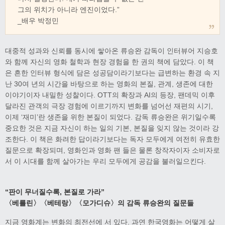
그의 위치가 아니라 엔진이었다.”
_배우 박정민
대중적 성과와 신뢰를 동시에 쌓아온 류승완 감독이 인터뷰어 지승호
와 함께 자신의 영화 철학과 현장 경험을 한 권의 책에 담았다. 이 책
은 흔한 인터뷰 형식에 담은 성공담이라기보다는 급변하는 환경 속 지
난 30여 년의 시간을 바탕으로 하는 영화의 본질, 관계, 생존에 대한
이야기이자 내밀한 성찰이다. OTT의 확장과 AI의 등장, 팬데믹 이후
달라진 관객의 극장 경험에 이르기까지 변화를 넘어선 재편의 시기,
이제 ‘재미’란 생존을 위한 본질이 되었다. 감독 류승완은 위기일수록
중요한 것은 지금 자신이 하는 일의 기본, 본질을 잊지 않는 것이라 강
조한다. 이 책은 화려한 답이라기보다는 독자 모두에게 여전히 유효한
질문으로 확장되며, 영화인과 영화 팬 들은 물론 창작자이자 소비자로
서 이 시대를 함께 살아가는 우리 모두에게 공감을 불러일으킨다.
“
판이 무너질수록
,
본질로 가라
”
〈
베를린
〉〈
베테랑
〉〈
모가디슈
〉
의 감독
류승완의 질문들
지금 영화계는 변화의 최전선에 서 있다. 과연 한국영화는 어떻게 살