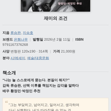
재미의 조건
지음
류승완
,
지승호
브랜드
은행나무
|
발행일
2026년 2월 11일
|
ISBN
9791167376268
사양
변형판 120x190 · 314쪽
|
가격
21,000원
분야
시/에세이
,
예술/대중문화
책소개
“
나는 늘 스스로에게 묻는다
.
본질이 뭐지
?”
감독 류승완
,
선택 이후를 책임지는 감각을 말하다
배우 황정민
·
박정민 추천
“그는 부딪히고, 넘어지고, 일어서고, 생각하며
다시 실행한다. 내가 따라잡을 수 없는 건