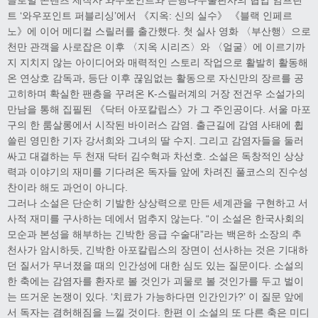
트 ‘와우포인트 퍼블리싱’에서 《지옥: 신의 실수》 《블랙 인페르
노》에 이어 메디컬 스릴러를 출간했다. 첫 실사 영화 〈부산행〉으로
천만 관객을 사로잡은 이후 〈지옥 시리즈〉와 〈얼굴〉에 이르기까
지 지치지 않는 아이디어와 매력적인 스토리 작업으로 활발히 활동해
온 연상호 감독과, 등단 이후 끊임없는 활동으로 자신만의 장르를 공
고히하며 확실한 팬층을 꾸려온 K-스릴러계의 거장 전건우 소설가의
만남을 통해 집필된 《닥터 아포칼립스》가 그 주인공이다. 서울 마포
구의 한 룸살롱에서 시작된 바이러스 감염. 출근길에 감염 사태에 휩
쓸린 영민한 기자 강서희와 그녀의 딸 수지. 그리고 감염자들을 둘러
싸고 대결하는 두 천재 닥터 김수혁과 차선호. 소설은 독창적인 상상
력과 이야기의 재미를 기다려온 독자들 앞에 차려진 풀코스의 진수성
찬이라 해도 과언이 아니다.
그러나 소설은 단순히 기발한 상상력으로 만든 세계관을 구현하고 서
사적 재미를 구사하는 데에서 멈추지 않는다. “이 소설은 한국사회의
모순과 본성을 해부하는 긴박한 응급 수술대”라는 백은하 소장의 추
천사가 암시하듯, 긴박한 아포칼립스의 장면이 선사하는 것은 기대하
던 질서가 무너졌을 때의 인간성에 대한 심도 있는 질문이다. 소설의
한 축에는 감염자를 환자로 볼 것인가 괴물로 볼 것인가를 두고 벌이
는 뜨거운 논쟁이 있다. ‘치료가 가능하다면 인간인가?’ 이 질문 앞에
서 독자는 겸허해짐을 느낄 것이다. 한편 이 소설의 또 다른 축은 미디