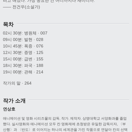
려고 애썼다. 가장 중요한 건 어디까지나 재미니까.
—— 전건우(소설가)
목차
02시 30분: 병원체 · 007
09시 00분: 발현 · 028
10시 45분: 폭증 · 076
12시 30분: 증명 · 125
15시 00분: 급변 · 155
18시 30분: 파국 · 188
19시 00분: 관해 · 214
작가의 말 · 264
작가 소개
연상호
애니메이션 및 영화 시리즈물의 감독. 작가. 제작자. 상명대학교 서양화과를 졸업
했다. 실사영화와 애니메이션 모두 칸 영화제에 초청받은 유일한 감독이자, 〈부
산행〉과 〈반도〉로 이어지는 하나의 세계관을 가진 작품으로 연달아 칸의 선택