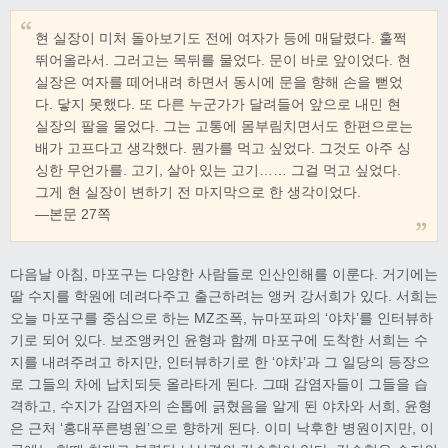
현 실장이 미처 돌아보기도 전에 여자가 등에 매달렸다. 훌쩍
뛰어올라서. 그러고는 목뒤를 물었다. 문이 바로 앞이었다. 현
실장은 여자를 떼어내려 하면서 동시에 문을 향해 손을 뻗었
다. 닿지 못했다. 또 다른 누군가가 달려들어 앞으로 내민 현
실장의 팔을 물었다. 그는 고통에 몸부림치면서도 한편으로는
배가 고프다고 생각했다. 뭔가를 먹고 싶었다. 그것도 아주 싱
싱한 무언가를. 고기, 살아 있는 고기…… 그걸 먹고 싶었다.
그게 현 실장이 변하기 전 마지막으로 한 생각이었다.
―본문 27쪽
다음날 아침, 마포구는 다양한 사람들로 인산인해를 이룬다. 거기에는
딸 수지를 학원에 데려다주고 출근하려는 앵커 강서희가 있다. 서희는
오늘 마포구를 중심으로 하는 MZ조폭, 뉴마포파의 ‘야차’를 인터뷰하
기로 되어 있다. 보조앵커인 윤형과 함께 마포구에 도착한 서희는 수
지를 내려주려고 하지만, 인터뷰하기로 한 ‘야차’과 그 일당의 등장으
로 그들의 차에 납치되듯 올라타게 된다. 그때 감염자들이 그들을 습
격하고, 수지가 감염자의 손톱에 긁혔음을 알게 된 야차와 서희, 윤형
은 근처 ‘홍대푸른병원’으로 향하게 된다. 이미 낙후한 병원이지만, 이