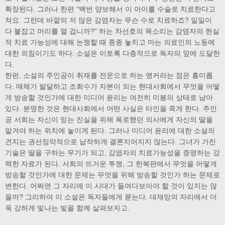
확장된다. 그러나 한편 “백번 양보해서 이 아이를 수술로 치료한다고
쳐요. 그런데 바깥의 저 많은 감염자는 무슨 수로 치료하죠? 일일이
다 붙잡고 머리를 열 겁니까?” 하는 차선호의 목소리는 감염자의 현실
적 치료 가능성에 대해 논쟁할 때 종종 놓치고 마는 의료인의 노동에
대한 외침이기도 하다. 소설은 이토록 다층적으로 독자의 앞에 도달한
다.
한편, 소설의 주인공이 취재를 전문으로 하는 앵커라는 점은 흥미롭
다. 매체가 발달하고 조회수가 자본이 되는 현대사회에서 무엇을 어떻
게 방송할 것인가에 대한 미디어 윤리는 여전히 미봉의 상태로 남아
있다. 분명한 것은 현대사회에서 어떤 사실은 타인을 죽게 한다. 주인
공 서희는 자신이 믿는 진실을 위해 폭로했던 의사에게 자신의 딸을
맡겨야 하는 위치에 놓이게 된다. 그러나 미디어 윤리에 대한 소설의
견지는 권선징악적으로 납작하게 결론지어지지 않는다. 그녀가 가진
기술은 딸을 구하는 무기가 되고, 감염자의 치료가능성을 증명하는 강
력한 자료가 된다. 서희의 뜨거운 투쟁, 그 한복판에서 무엇을 어떻게
방송할 것인가에 대한 문제는 무엇을 위해 방송할 것인가 하는 문제로
변한다. 어쩌면 그 자리에 이 시대가 들여다보아야 할 것이 있지는 않
을까? 그리하여 이 소설은 독자들에게 묻는다. 대재앙의 자리에서 더
욱 강하게 빛나는 빛을 함께 살펴보자고.