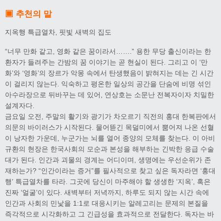
▣ 추천의 말
지옥행 특급열차, 핏빛 새벽의 집도
“너무 만화 같고, 영화 같은 꿈이라서…….” 용한 무당 출신이라는 한
환자가 들려주는 간밤의 꿈 이야기는 곧 현실이 된다. 그리고 이 ‘만
화’와 ‘영화’의 장르가 악몽 속에서 탄생했음이 밝혀지는 데는 긴 시간
이 걸리지 않는다. 익숙하고 평온한 일상의 공간을 단숨에 비명 섞인
아수라장으로 뒤바꾸는 데 있어, 연상호는 소문난 전복자이자 치밀한
설계자다.
금요일 오전, 주말의 활기와 광기가 차오르기 직전의 홍대 한복판에서
의문의 바이러스가 시작된다. 물어뜯긴 목덜미에서 뿜어져 나온 선혈
이 낭자한 가운데, 누군가는 뇌를 열어 종양의 모체를 찾는다. 이 아비
규환의 현장은 한국사회의 모순과 본성을 해부하는 긴박한 응급 수술
대가 된다. 인간과 괴물의 경계는 어디이며, 생명에는 우선순위가 존
재하는가? “인간이라는 증거”를 필사적으로 찾고 싶은 독자라면 ‘홍대
행’ 특급열차를 타라. 그곳에 당신이 마주해야 할 생생한 ‘지옥’, 혹은
진짜 ‘얼굴’이 있다. 새벽부터 저녁까지, 하루도 되지 않는 시간 속에
인간과 사회의 민낯을 1:1로 대응시키는 알레고리는 문제의 본질을
즉각적으로 시각화하고 그 긴급성을 효과적으로 전달한다. 독자는 바