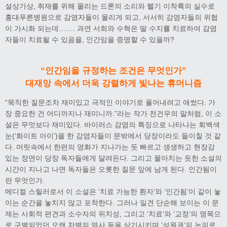
설상가상, 취재를 위해 몰리는 드론의 소리와 헬기 이착륙의 실수로
홍대푸른병원으로 감염자들이 몰리게 되고, 서서히 감염자들의 위협
이 가시화 되는데……. 과연 서희와 수혁은 딸 수지를 치료하여 감염
자들이 치료될 수 있음을, 인간임을 증명할 수 있을까?
“인간임을 규정하는 조건은 무엇인가”
대재앙 속에서 더욱 강렬하게 빛나는 휴머니즘
“묵직한 질문조차 재미있고 극적인 이야기로 풀어내려고 애썼다. 가
장 중요한 건 어디까지나 재미니까.”라는 작가 전건우의 말처럼, 이 소
설은 무엇보다 재미있다. 바이러스 감염의 특징으로 나타나는 회백색
눈(‘화이트 아이’)을 한 감염자들이 문밖에서 당장이라도 들이칠 것 같
다. 머릿속에서 한편의 영화가 지나가는 듯 빠르고 생생하고 현장감
있는 장면이 당장 독자들에게 달려든다. 그리고 몰아치는 듯한 소설의
시간이 지나고 나면 독자들은 오롯한 질문 앞에 남게 된다. 인간됨이
란 무엇인가.
메디컬 스릴러로서 이 소설은 ‘치료 가능한 환자’와 ‘인간됨’이 같이 놓
이는 순간을 놓치지 않고 포착한다. 그러나 일견 단순해 보이는 이 문
제는 사회적 편견과 소수자의 위치성, 그리고 ‘치료’와 ‘교정’의 명목으
로 구별되었던 오랜 차별의 역사 등을 상기시키며 ‘성원권’의 논의로