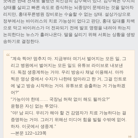
곳에는 한때 천재로 불렸던 뇌신경의 김수혁이 있다. 김수혁은 수지의
상태를 살피고 빠른 속도로 증식하는 뇌종양이 문제라는 것을 알아차
리지만, 홍대푸른병원 장비로는 수술할 수 없는 상태. 설상가상으로
정부에서는 바이러스의 치료 가능성이 없다고 판단, 홍대 일대를 차벽
으로 막고 바이러스가 더 전파되기 전에 발포 명령을 내려야 하는지
논의한다는 뉴스가 흘러나온다. 딸을 살리기 위해 서희는 상황을 생방
송하기로 결정한다.
“계속 찍어! 멈추지 마. 지금부터 여기서 벌어지는 모든 일, 그
리고 병원에서 벌어지는 모든 일도 유튜브 라이브로 내보낸
다. 독점 생중계하는 거야. 우리 방송사 채널 이용해서. 아까
찍은 영상 중에서 수지가 나한테 엄마라고 한 거, 그걸 인트로
에 넣고 방송 시작하는 거야. 유튜브로 송출하는 거 가능하겠
어?”
“가능이야 한데…… 국장님 허락 없이 해도 될까요?”
윤형은 자신 없는 투였다.
“야! 남 피디. 우리가 해야 할 건 감염자가 치료 가능하다는 걸
증명하는 거야. 그러기 위해선 미디어 힘을 빌릴 수밖에 없어.
하자. 이곳에서 생중계.”
―본문 122~123쪽