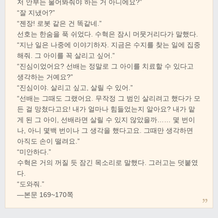
저 안부는 물어봐줘야 하는 거 아니에요?”
“잘 지냈어?”
“젠장! 로봇 같은 건 똑같네.”
선호는 한숨을 푹 쉬었다. 수혁은 잠시 머뭇거리다가 말했다.
“지난 일은 나중에 이야기하자. 지금은 수지를 찾는 일에 집중
해줘. 그 아이를 꼭 살리고 싶어.”
“진심이었어요? 선배는 정말로 그 아이를 치료할 수 있다고
생각하는 거예요?”
“진심이야. 살리고 싶고, 살릴 수 있어.”
“선배는 그때도 그랬어요. 무작정 그 범인 살리려고 했다가 모
든 걸 망쳤다고요! 내가 얼마나 힘들었는지 알아요? 내가 맡
게 된 그 아이, 선배라면 살릴 수 있지 않았을까…… 몇 번이
나, 아니 몇백 번이나 그 생각을 했다고요. 그때만 생각하면
아직도 손이 떨려요.”
“미안하다.”
수혁은 거의 꺼질 듯 잠긴 목소리로 말했다. 그러고는 덧붙였
다.
“도와줘.”
―본문 169~170쪽