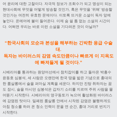
어 윤리에 대한 고찰이다. 자극적 정보가 조회수가 되고 명성이 되는
현대사회에 무엇을 어떻게 방송할 것인가, 혹은 무엇을 ‘위해’ 방송할
것인가는 여전히 유효한 문제이다. 이토록 뜨거운 소설이 독자 앞에
놓인다. 온에어에 불이 들어온다. 이제 숨 쉴 틈 없는 소설의 시간이
다. 어쩌면 우리는 바로 이런 소설을 기다려온 것이 아닐까?
“한국사회의 모순과 본성을 해부하는 긴박한 응급 수술
대.
독자는 바이러스의 감염 속도만큼이나 빠르게 이 지옥도
에 빠져들게 될 것이다.”
시베리아를 통과하는 원양어선에서 참치잡이를 하고 돌아온 박흥수
윤동호 심봉석, 세 사람은 오랜만에 한국 땅을 밟은 기념으로 홍대의
한 룸살롱에서 술을 퍼마실 계획을 세운다. 하지만 진탕 취하자는 꿈
도 잠시, 술을 마시던 심봉석은 갑자기 소리를 지르며 주위 사람을 물
어뜯기 시작한다. 시베리아의 영구동토가 녹으며 활성화된 바이러스
에 감염된 탓이다. 밀폐된 룸살롱 안에서 시작된 감염은 불행하게도
아침 청소를 하러 온 청소 인력이 문을 연 순간, 홍대 거리로 번지기
시작한다.