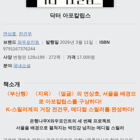
닥터 아포칼립스
연상호
,
전건우
브랜드
와우포인트
|
발행일
2026년 3월 11일
|
ISBN
9791167376244
사양
변형판 128x188 · 272쪽
|
가격
17,000원
분야
국내소설
책소개
〈부산행〉 〈지옥〉 〈얼굴〉의 연상호, 서울을 배경으
로 아포칼립스를 구상하다!
K-스릴러계의 거장 전건우, 메디컬 스릴러를 완성하다!
은행나무X와우포인트의 세 번째 프로젝트
서울을 배경으로 펼쳐지는 박진감 넘치는 메디컬 스릴러
글로벌 콘텐츠 제작사 와우포인트와 은행나무출판사의 협업 임프린