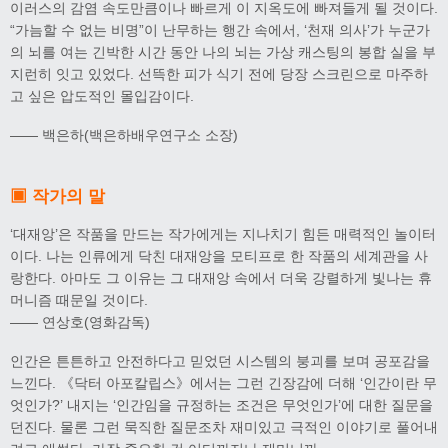
이러스의 감염 속도만큼이나 빠르게 이 지옥도에 빠져들게 될 것이다.
“가늠할 수 없는 비명”이 난무하는 행간 속에서, ‘천재 의사’가 누군가
의 뇌를 여는 긴박한 시간 동안 나의 뇌는 가상 캐스팅의 봉합 실을 부
지런히 잇고 있었다. 선뜩한 피가 식기 전에 당장 스크린으로 마주하
고 싶은 압도적인 몰입감이다.
—— 백은하(백은하배우연구소 소장)
▣ 작가의 말
‘대재앙’은 작품을 만드는 작가에게는 지나치기 힘든 매력적인 놀이터
이다. 나는 인류에게 닥친 대재앙을 모티프로 한 작품의 세계관을 사
랑한다. 아마도 그 이유는 그 대재앙 속에서 더욱 강렬하게 빛나는 휴
머니즘 때문일 것이다.
—— 연상호(영화감독)
인간은 튼튼하고 안전하다고 믿었던 시스템의 붕괴를 보며 공포감을
느낀다. 《닥터 아포칼립스》에서는 그런 긴장감에 더해 ‘인간이란 무
엇인가?’ 내지는 ‘인간임을 규정하는 조건은 무엇인가’에 대한 질문을
던진다. 물론 그런 묵직한 질문조차 재미있고 극적인 이야기로 풀어내