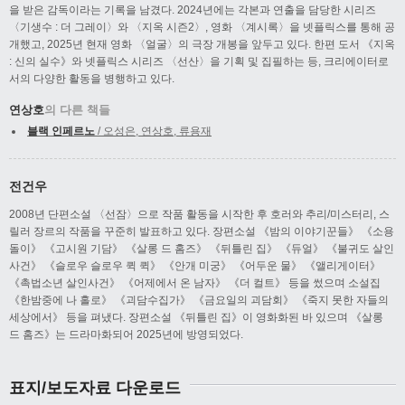
을 받은 감독이라는 기록을 남겼다. 2024년에는 각본과 연출을 담당한 시리즈
〈기생수 : 더 그레이〉와 〈지옥 시즌2〉, 영화 〈계시록〉을 넷플릭스를 통해 공
개했고, 2025년 현재 영화 〈얼굴〉의 극장 개봉을 앞두고 있다. 한편 도서 《지옥
: 신의 실수》와 넷플릭스 시리즈 〈선산〉을 기획 및 집필하는 등, 크리에이터로
서의 다양한 활동을 병행하고 있다.
연상호
의 다른 책들
블랙 인페르노
/ 오성은, 연상호, 류용재
전건우
2008년 단편소설 〈선잠〉으로 작품 활동을 시작한 후 호러와 추리/미스터리, 스
릴러 장르의 작품을 꾸준히 발표하고 있다. 장편소설 《밤의 이야기꾼들》 《소용
돌이》 《고시원 기담》 《살롱 드 홈즈》 《뒤틀린 집》 《듀얼》 《불귀도 살인
사건》 《슬로우 슬로우 퀵 퀵》 《안개 미궁》 《어두운 물》 《앨리게이터》
《촉법소년 살인사건》 《어제에서 온 남자》 《더 컬트》 등을 썼으며 소설집
《한밤중에 나 홀로》 《괴담수집가》 《금요일의 괴담회》 《죽지 못한 자들의
세상에서》 등을 펴냈다. 장편소설 《뒤틀린 집》이 영화화된 바 있으며 《살롱
드 홈즈》는 드라마화되어 2025년에 방영되었다.
표지/보도자료 다운로드