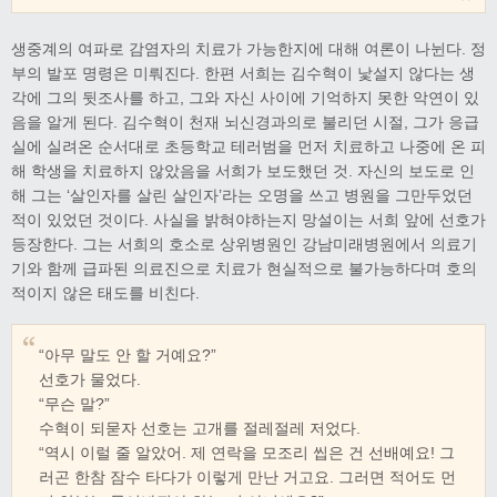
생중계의 여파로 감염자의 치료가 가능한지에 대해 여론이 나뉜다. 정
부의 발포 명령은 미뤄진다. 한편 서희는 김수혁이 낯설지 않다는 생
각에 그의 뒷조사를 하고, 그와 자신 사이에 기억하지 못한 악연이 있
음을 알게 된다. 김수혁이 천재 뇌신경과의로 불리던 시절, 그가 응급
실에 실려온 순서대로 초등학교 테러범을 먼저 치료하고 나중에 온 피
해 학생을 치료하지 않았음을 서희가 보도했던 것. 자신의 보도로 인
해 그는 ‘살인자를 살린 살인자’라는 오명을 쓰고 병원을 그만두었던
적이 있었던 것이다. 사실을 밝혀야하는지 망설이는 서희 앞에 선호가
등장한다. 그는 서희의 호소로 상위병원인 강남미래병원에서 의료기
기와 함께 급파된 의료진으로 치료가 현실적으로 불가능하다며 호의
적이지 않은 태도를 비친다.
“아무 말도 안 할 거예요?”
선호가 물었다.
“무슨 말?”
수혁이 되묻자 선호는 고개를 절레절레 저었다.
“역시 이럴 줄 알았어. 제 연락을 모조리 씹은 건 선배예요! 그
러곤 한참 잠수 타다가 이렇게 만난 거고요. 그러면 적어도 먼