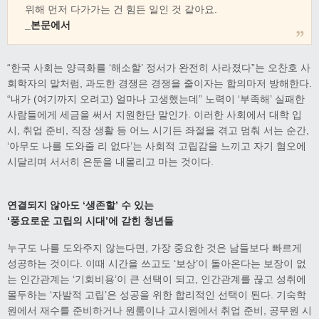
위해 먼저 다가가는 건 힘든 일인 것 같아요.
_
본문에서
“한국 사회는 양극화를 ‘해소할’ 정서가 완전히 사라졌다”는 오찬호 사
회학자의 말처럼, 과도한 경쟁은 경쟁을 줄이자는 합의마저 방해한다.
“내가 (여기까지 오려고) 얼마나 고생했는데” 노력이 ‘부족해’ 실패한
사람들에게 세금을 써서 지원한단 말인가. 이러한 사회에서 대학 입
시, 취업 준비, 직장 생활 등 어느 시기든 좌절을 겪고 멈춰 서는 순간,
‘아무도 나를 도와줄 리 없다’는 사회적 고립감을 느끼고 자기 혐오에
시달리며 서서히 은둔을 내몰리고 마는 것이다.
연결되지 않아도
‘
생존할
’
수 있는
‘
풍요로운 고립의 시대
’
에 갇힌 청년들
누구도 나를 도와주지 않는다면, 가장 중요한 것은 남들보다 빠르게
성공하는 것이다. 이때 시간을 쓰고도 ‘보상’이 돌아온다는 보장이 없
는 인간관계는 ‘기회비용’이 큰 선택이 되고, 인간관계를 끊고 성취에
몰두하는 ‘자발적 고립’은 성공을 위한 합리적인 선택이 된다. 기숙학
원에서 재수를 준비하거나 원룸이나 고시원에서 취업 준비, 공무원 시