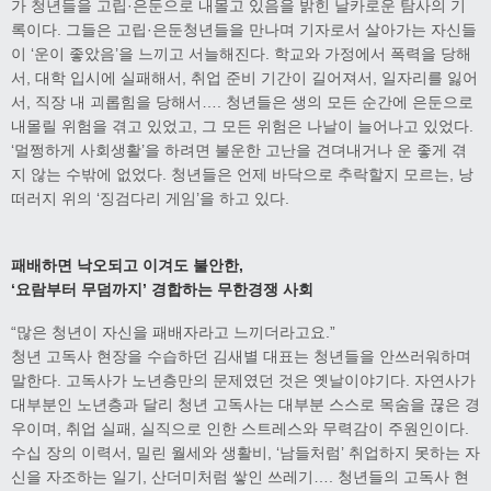
가 청년들을 고립·은둔으로 내몰고 있음을 밝힌 날카로운 탐사의 기
록이다. 그들은 고립·은둔청년들을 만나며 기자로서 살아가는 자신들
이 ‘운이 좋았음’을 느끼고 서늘해진다. 학교와 가정에서 폭력을 당해
서, 대학 입시에 실패해서, 취업 준비 기간이 길어져서, 일자리를 잃어
서, 직장 내 괴롭힘을 당해서…. 청년들은 생의 모든 순간에 은둔으로
내몰릴 위험을 겪고 있었고, 그 모든 위험은 나날이 늘어나고 있었다.
‘멀쩡하게 사회생활’을 하려면 불운한 고난을 견뎌내거나 운 좋게 겪
지 않는 수밖에 없었다. 청년들은 언제 바닥으로 추락할지 모르는, 낭
떠러지 위의 ‘징검다리 게임’을 하고 있다.
패배하면 낙오되고 이겨도 불안한
,
‘
요람부터 무덤까지
’
경합하는 무한경쟁 사회
“많은 청년이 자신을 패배자라고 느끼더라고요.”
청년 고독사 현장을 수습하던 김새별 대표는 청년들을 안쓰러워하며
말한다. 고독사가 노년층만의 문제였던 것은 옛날이야기다. 자연사가
대부분인 노년층과 달리 청년 고독사는 대부분 스스로 목숨을 끊은 경
우이며, 취업 실패, 실직으로 인한 스트레스와 무력감이 주원인이다.
수십 장의 이력서, 밀린 월세와 생활비, ‘남들처럼’ 취업하지 못하는 자
신을 자조하는 일기, 산더미처럼 쌓인 쓰레기…. 청년들의 고독사 현