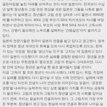
골든타임을 놓친 미래를 보여주는 것이 바로 일본이다. 한국보다 수십
년 일찍 청년층의 고립·은둔 현상을 겪은 일본은 그들을 사회로 불러
들이는 데 실패했고, 청년들이 고립·은둔 상태로 나이 들면서 ‘8050문
제’를 마주하고 있다. 80대 고령 부모가 50대 히키코모리 자녀를 부양
하면서 빈곤에 허덕이거나, 부모의 사망 후에 50대 자녀가 고독사하
거나, 간병이 필요해진 노부모를 살해하는 ‘간병살인’까지 벌어지고
있다.
일본의 전문가들은 한국이 일본의 전철을 밟고 있다고 경고한다. 정부
의 정책은 청년 개개인의 회복을 도와 다시 취업하도록 만드는, 문제
가 있는 ‘쉬었음’ 청년을 ‘생산가능 인구’로 ‘고치는’ 데 집중하고 있다.
이미 일본이 시도했다가 크나큰 실패를 경험한 방법이다. 청년을 은둔
으로 내모는 무한경쟁과 ‘풍요로운 고립’의 현실이 그대로라면, 다시
방 안에 갇히는 청년은 늘어날 뿐 결코 줄어들지 않을 것이다.
지금 ‘고쳐야’ 할 것은 청년이 아니라 사회다. 대학 입시, 취업, 직장에
서 실패를 경험해도 다시 일어설 수 있는 사회 안전망이, 실패에 대한
조롱 대신 타인의 안녕이 나의 안녕으로 이어진다는 믿음이, ‘공정한
경쟁’을 내세우는 능력주의 대신 상호 돌봄의 가치를 추구하는 공동체
가 필요하다. 고립과 은둔의 그림자가 청년을 넘어 전 사회를 집어삼
키기 전에, 우리는 절실하게 연결되어야 한다. 그 그림자의 가장 어두
운 부분에, 청년들이 겪고 있는 현실에 바로 연결과 환대로 나아갈 실