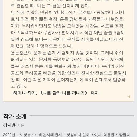
로 결심할 때, 나는 그 글을 신뢰하게 된다.
이 책에 수많은 만남이 있다는 점이 무엇보다 중요하다. 기자
로서 직접 목격했을 현장. 은둔 청년들과 가족들과 나누었을
대화. 두려워하면서도 방법을 모색했을 시간들. 서로를 경청
하고 목격하느라 무언가가 벌어지기 시작한 어떤 꿈틀거림이
일견 건조해 보이는 신문체의 문장들 사이를 비집고 내게 전
해졌고, 감히 희망적으로 느꼈다.
은둔청년의 문제는 쉽게 해결되지 않을 것이다. 그러나 쉬이
해결되지 않는 문제를 들여보려 애쓰는 동안 그 모든 제스처
들은 최소한 듣는 이를 변화시켜 놓기 마련이다. 우리가 가진
공포와 두려움을 타인을 향한 연민과 진지한 관심으로 굴절시
킬 때, 어떤 작은 기적이 벌어지는지 이 책이 존재로서 입증하
고 있다.
_
하미나
작가
,
《
나를 갈라 나를 꺼내기
》
저자
작가 소개
강지윤
지음
2022년 〈노컷뉴스〉에 입사해 현재 노컷팀에서 일하고 있다. 억울한 사람들의