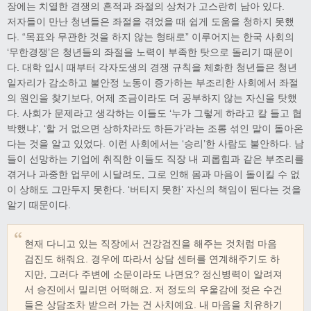
장에는 치열한 경쟁의 흔적과 좌절의 상처가 고스란히 남아 있다.
저자들이 만난 청년들은 좌절을 겪었을 때 쉽게 도움을 청하지 못했
다. “목표와 무관한 것을 하지 않는 형태로” 이루어지는 한국 사회의
‘무한경쟁’은 청년들의 좌절을 노력이 부족한 탓으로 돌리기 때문이
다. 대학 입시 때부터 각자도생의 경쟁 규칙을 체화한 청년들은 청년
일자리가 감소하고 불안정 노동이 증가하는 부조리한 사회에서 좌절
의 원인을 찾기보다, 어제 조금이라도 더 공부하지 않는 자신을 탓했
다. 사회가 문제라고 생각하는 이들도 ‘누가 그렇게 하라고 칼 들고 협
박했냐’, ‘할 거 없으면 상하차라도 하든가’라는 조롱 섞인 말이 돌아온
다는 것을 알고 있었다. 이런 사회에서는 ‘승리’한 사람도 불안하다. 남
들이 선망하는 기업에 취직한 이들도 직장 내 괴롭힘과 같은 부조리를
겪거나 과중한 업무에 시달려도, 그로 인해 몸과 마음이 돌이킬 수 없
이 상해도 그만두지 못한다. ‘버티지 못한’ 자신의 책임이 된다는 것을
알기 때문이다.
현재 다니고 있는 직장에서 건강검진을 해주는 것처럼 마음
검진도 해줘요. 경우에 따라서 상담 센터를 연계해주기도 하
지만, 그러다 주변에 소문이라도 나면요? 정신병력이 알려져
서 승진에서 밀리면 어떡해요. 저 정도의 우울감에 젖은 수건
들은 상담조차 받으러 가는 건 사치예요. 내 마음을 치유하기