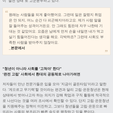
이 “절전 상태”로 고군분투하고 있다.
원래는 사람들을 되게 좋아했어요. 그런데 일은 잘렸지 취업
은 안 되지, 어느 순간 다 피곤해지더라고요. 제가 사람 말을
잘 들어주는 성격이거든요. 안 그래도 힘든데 자꾸 나한테 기
대는 것 같았어요. 요즘은 남에게 먼저 손을 내밀면 내가 먹고
살기 힘들어진다는 생각을 해요. 각박하죠? 그런데 사회도 부
족한 사람을 받아주지 않잖아요.
_
본문에서
“
청년이 아니라 사회를
‘
고쳐야
’
한다
”
‘
완전 고립
’
사회에서 환대의 공동체로 나아가려면
저자들이 만난 전문가들은 입을 모아 ‘지금이 골든타임’이라고 말한
다. ‘게으르고 무기력’할 것이라는 편견과 달리 고립·은둔청년은 현재
상태에서 벗어나고자 하는 의지가 강해 학업과 구직 활동에 적극적으
로 나선다는 것을 여러 조사에서 확인할 수 있다. 단지 고립·은둔청년
을 지원해주는 정책이 미진하고, 그보다 청년들을 고립·은둔으로 빠
뜨리는 사회의 부조리가 빠른 속도로 팽창하고 있을 뿐이다.