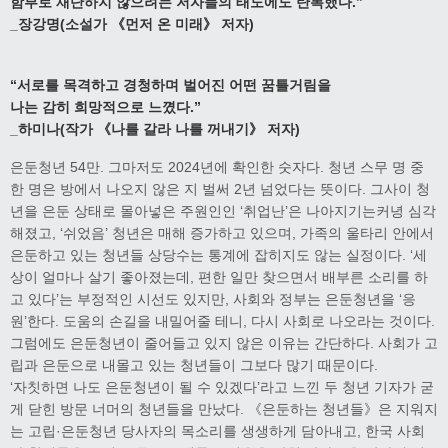
함부로 재단하지 않으려는 저자들의 태도에도 탄복했다
.”
_
장강명
(
소설가
《
먼저 온 미래
》
저자
)
“
서로를 목격하고 경청하며 벌어진 어떤 꿈틀거림을
나는 감히 희망적으로 느꼈다
.”
_
하미나
(
작가
《
나를 갈라 나를 꺼내기
》
저자
)
은둔청년 54만. 그마저도 2024년에 확인한 숫자다. 청년 스무 명 중
한 명은 방에서 나오지 않은 지 벌써 2년 넘었다는 뜻이다. 그사이 청
년을 은둔 상태로 몰아넣은 주원인인 ‘취업난’은 나아지기는커녕 심각
해졌고, ‘쉬었음’ 청년은 매해 증가하고 있으며, 가족의 울타리 안에서
은둔하고 있는 청년들 상당수는 통계에 잡히지도 않는 실정이다. ‘세
상이 얼마나 살기 좋아졌는데, 편한 일만 찾으면서 배부른 소리를 하
고 있다’는 부정적인 시선도 있지만, 사회와 정부는 은둔청년을 ‘응
원’한다. 도움의 손길을 내밀어줄 테니, 다시 사회로 나오라는 것이다.
그럼에도 은둔청년이 줄어들고 있지 않은 이유는 간단하다. 사회가 고
립과 은둔으로 내몰고 있는 청년들이 그보다 많기 때문이다.
‘자칫하면 나도 은둔청년이 될 수 있겠다’라고 느낀 두 청년 기자가 굳
게 닫힌 방문 너머의 청년들을 만났다. 《은둔하는 청년들》은 지워지
는 고립·은둔청년 당사자의 목소리를 생생하게 담아내고, 한국 사회