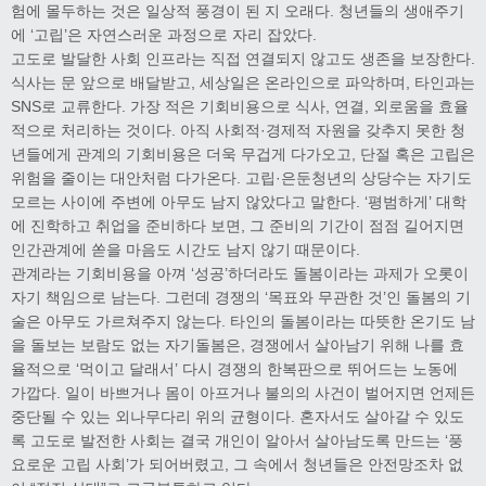
험에 몰두하는 것은 일상적 풍경이 된 지 오래다. 청년들의 생애주기
에 ‘고립’은 자연스러운 과정으로 자리 잡았다.
고도로 발달한 사회 인프라는 직접 연결되지 않고도 생존을 보장한다.
식사는 문 앞으로 배달받고, 세상일은 온라인으로 파악하며, 타인과는
SNS로 교류한다. 가장 적은 기회비용으로 식사, 연결, 외로움을 효율
적으로 처리하는 것이다. 아직 사회적·경제적 자원을 갖추지 못한 청
년들에게 관계의 기회비용은 더욱 무겁게 다가오고, 단절 혹은 고립은
위험을 줄이는 대안처럼 다가온다. 고립·은둔청년의 상당수는 자기도
모르는 사이에 주변에 아무도 남지 않았다고 말한다. ‘평범하게’ 대학
에 진학하고 취업을 준비하다 보면, 그 준비의 기간이 점점 길어지면
인간관계에 쏟을 마음도 시간도 남지 않기 때문이다.
관계라는 기회비용을 아껴 ‘성공’하더라도 돌봄이라는 과제가 오롯이
자기 책임으로 남는다. 그런데 경쟁의 ‘목표와 무관한 것’인 돌봄의 기
술은 아무도 가르쳐주지 않는다. 타인의 돌봄이라는 따뜻한 온기도 남
을 돌보는 보람도 없는 자기돌봄은, 경쟁에서 살아남기 위해 나를 효
율적으로 ‘먹이고 달래서’ 다시 경쟁의 한복판으로 뛰어드는 노동에
가깝다. 일이 바쁘거나 몸이 아프거나 불의의 사건이 벌어지면 언제든
중단될 수 있는 외나무다리 위의 균형이다. 혼자서도 살아갈 수 있도
록 고도로 발전한 사회는 결국 개인이 알아서 살아남도록 만드는 ‘풍
요로운 고립 사회’가 되어버렸고, 그 속에서 청년들은 안전망조차 없