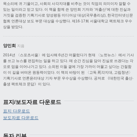
목소리에 귀 기울이고, 사회의 사각지대를 비추는 것이 직업의 의미이자 잘할 수
있는 일이라고 믿고 있다. 이 책을 함께 쓴 양민희 기자와 ‘저출산’에 대한 진실과
거짓을 검증한 기획기사로 양성평등 미디어상 대상(국무총리상), 한국인터넷신문
협회 언론대상 보도 부문 대상을 수상했다. 제16·17회 서울대학교 팩트체크 우수
상을 받았다.
양민희
지음
2014년 〈스포츠서울〉에 입사해 6년간 머물렀다가 현재 〈노컷뉴스〉에서 기사
를 쓰고 뉴스를 편집하는 일을 하고 있다. 매 순간 진심을 담아 진실로 쓰겠다는 각
오로 업을 이어나가고 있다. 소외된 이들 곁에 가장 가까이 머물고 싶다는 간절함
이 이 길을 버텨온 원동력이었다. 이 책의 바탕이 된 〈고독 死각지대, 고립청년〉
기획기사로 언론윤리대상 기자 부문 우수상을 수상했다. 공저로 《대한민국 출산·
출생 팩트체크 문답》이 있다.
표지/보도자료 다운로드
표지 다운로드
보도자료 다운로드
독자 리뷰