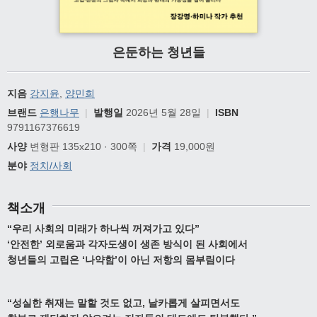
은둔하는 청년들
지음
강지윤
,
양민희
브랜드
은행나무
|
발행일
2026년 5월 28일
|
ISBN
9791167376619
사양
변형판 135x210 · 300쪽
|
가격
19,000원
분야
정치/사회
책소개
“
우리 사회의 미래가 하나씩 꺼져가고 있다
”
‘
안전한
’
외로움과 각자도생이 생존 방식이 된 사회에서
청년들의 고립은
‘
나약함
’
이 아닌 저항의 몸부림이다
“
성실한 취재는 말할 것도 없고
,
날카롭게 살피면서도