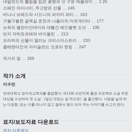
네덜란드의 튤립을 입은 꽃병과 갓 구운 애플파이 … 1 25
스페인 와이너리, 주고받은 선물 … 145
바나나 브레드와 시드니의 파자마 파티 … 163
구불구불한 골목길 운전과 나폴리의 마르게리타 … 177
뉴욕의 밸런타인데이와 새빨간 레드벨벳 도넛 … 195
빈의 자허토르테와 바이올린 … 213
프라하의 선물이 열리는 크리스마스트리 … 233
클레멘타인과 아이슬란드 오로라 헌팅 … 247
작가의 말 … 269
작가 소개
이수민
연세대학교 정치외교학과를 졸업했다. 제13회 브런치북 출판 프로젝트 소설 부문
대상을 수상하며 첫 소설 《일단 맛있는 걸 먹으면》을 출간했다. 사람을 살게 하
는 다정함, 읽는 이를 떠나지 않고 곁에서 힘이 되어 주는 이야기를 쓰고자 한다.
표지/보도자료 다운로드
표지 다운로드