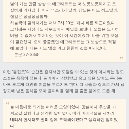
날이 가는 만큼 상상 속 에그타르트는 더 노릇노릇해지고 토
실하게 커져갔다. 바사삭 소리가 날까, 당도는 어느 정도일까,
질감은 몽글몽글할까.
하늘색이 달라져가는 저녁 7시 20분. 꽤나 빠른 퇴근이었다.
그저께는 자정에도 사무실에서 메일을 보냈다. 오늘은 도저히
버틸 수 없어서 뛰쳐나온 것이 이 시간이었다. 나를 위한 보상
이 필요했다. 오래 궁금했던 에그타르트는 그 보상으로 적절
해 보였다. 나는 지도 앱을 켜고 찬찬히 길을 따라갔다.
―본문 27~28쪽
이런 ‘불현듯’의 순간은 혼자서만 도달할 수 있는 것이 아니라는 점도
소설은 꼼꼼히 짚는다. 관계에서 상처받고 숨고 싶은 날에도 우리는
나도 모르게 타인의 이름을 부르기도 한다. 그 사람과 집으로 가서 냉
장고에 남은 음식을 모아 홈파티를 열게 될 줄은 꿈에도 모른 채.
늘 마음대로 되기는 어려운 모양이었다. 망설이다 우산을 가
져오길 잘했다고 생각한 날이었다. 비가 이례적으로 세차게
내려서 한시라도 빨리 집에 도착해야겠다고 생각하던 참이었
다.