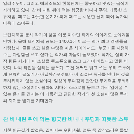
알려주듯이. 그리고 에피소드의 한복판에는 향긋하고 맛있는 음식이
자리하고 있다. 찬 비 내린 뒤에 먹는 향긋한 바나나 푸딩, 따듯한 스
튜처럼, 때로는 따듯한 온기가 되어 때로는 시원한 물이 되어 독자의
마음에 스며든다.
브런치북을 통해 작가의 꿈을 이룬 이수민 작가의 이야기도 눈여겨볼
만하다. 올해 브런치북 공모는 1400:1에 이르는 역대 최고 경쟁률을
자랑했다. 글을 쓰고 싶은 수많은 마음 사이에서도, ‘누군가를 지탱해
주는 다정함을 쓰고 싶다’는 작가의 마음이 돋보였다. 작가는 삶의 가
장 힘든 시기에 이 소설을 핸드폰으로 쓰고 그리며 버텼다고 말한 바
있다. 나와 타인을 살리는 글쓰기, 그건 어쩌면 읽고 쓰는 우리 모두에
게 유효한 글쓰기가 아닐까? 무엇보다 이 소설은 독자를 만나는 것을
두려워하지 않는 소설이다. 일상의 무뎌짐과 잔잔한 무기력을 두려워
하지 않는 소설이다. 불화의 시대에 스스로를 돌보고 다시 일어설 수
있는 온기를 건네는 이 따듯하고 단단한 작가의 첫 소설이 많은 독자
의 지지를 받기를 기대한다.
찬 비 내린 뒤에 먹는 향긋한 바나나 푸딩과 따듯한 스튜
지친 퇴근길의 발걸음, 길어지는 수험생활, 업무 중 갑작스러운 돌발