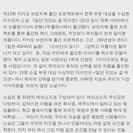
제13회 카카오 브런치북 출간 프로젝트에서 문학 부문 대상을 수상한
이수민의 소설 《일단 맛있는 걸 먹으면》(당선 당시 제목 <파리에서
의 보물찾기>)이 은행나무출판사에서 출간됐다. 브런치북 출판 프로
젝트를 통해 출간된 책이 그래왔듯, 무엇보다 독자들이 먼저 알아본
작품이다. 카카오 브런치북 출간 프로젝트는 그간 《90년생이 온다》
《젊은 ADHA의 슬픔》 《소비단식 일기》 《강하고 아름다운 할머
니가 되고 싶어》 등, 지금 우리에게 필요한 이야기를 책으로 만들어
왔다. 특히 소설로는 일본 서점대상 1위에 선정된 《어서오세요 휴남
동 서점입니다》와 같이 무엇보다 독자의 선택을 받은 작품을 출간한
바 있다. 13회 소설 부문 대상 수상작인 이수민의 <일단 맛있는 걸 먹
으면> 역시 독자의 선택을 받기에 충분한, 어쩌면 지금의 우리가 가장
기다려왔을 ‘아프지 않은 소설’이다.
소설은 총 15편의 에피소드로 구성되어 있다. 에피소드의 주인공은
다양하다. 갑작스런 이별을 겪은 회사원, 제주도에서 일하고 있는 웨
딩플래너, 학교 홈페이지를 통해 외국인 학생과 한복 거래를 하게 된
대학생……. 어딘가 익숙한, 우리의 모습을 닮은 평범한 사람들이다.
소설은 그들이 우연히 타인을 만나서 만들어내는 마법 같은 순간을 포
착한다. 마치 우리 역시 그런 마법 같은 순간을 만날 수 있다는 것을