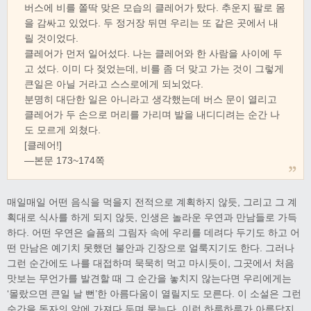
버스에 비를 쫄딱 맞은 모습의 클레어가 탔다. 추운지 팔로 몸
을 감싸고 있었다. 두 정거장 뒤면 우리는 또 같은 곳에서 내
릴 것이었다.
클레어가 먼저 일어섰다. 나는 클레어와 한 사람을 사이에 두
고 섰다. 이미 다 젖었는데, 비를 좀 더 맞고 가는 것이 그렇게
큰일은 아닐 거라고 스스로에게 되뇌었다.
분명히 대단한 일은 아니라고 생각했는데 버스 문이 열리고
클레어가 두 손으로 머리를 가리며 발을 내디디려는 순간 나
도 모르게 외쳤다.
[클레어!]
―본문 173~174쪽
매일매일 어떤 음식을 먹을지 전적으로 계획하지 않듯, 그리고 그 계
획대로 식사를 하게 되지 않듯, 인생은 놀라운 우연과 만남들로 가득
하다. 어떤 우연은 슬픔의 그림자 속에 우리를 데려다 두기도 하고 어
떤 만남은 예기치 못했던 불안과 긴장으로 얼룩지기도 한다. 그러나
그런 순간에도 나를 대접하며 묵묵히 먹고 마시듯이, 그곳에서 처음
맛보는 무언가를 발견할 때 그 순간을 놓치지 않는다면 우리에게는
‘몰랐으면 큰일 날 뻔’한 아름다움이 열릴지도 모른다. 이 소설은 그런
순간을 독자의 앞에 가져다 두며 묻는다. 이런 하루하루가 아름답지