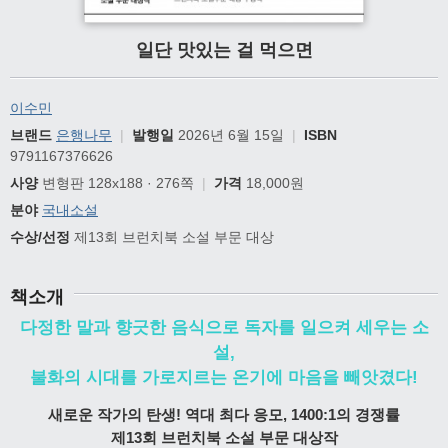
일단 맛있는 걸 먹으면
이수민
브랜드
은행나무
|
발행일
2026년 6월 15일
|
ISBN
9791167376626
사양
변형판 128x188 · 276쪽
|
가격
18,000원
분야
국내소설
수상/선정
제13회 브런치북 소설 부문 대상
책소개
다정한 말과 향긋한 음식으로 독자를 일으켜 세우는 소
설,
불화의 시대를 가로지르는 온기에 마음을 빼앗겼다!
새로운 작가의 탄생! 역대 최다 응모, 1400:1의 경쟁률
제13회 브런치북 소설 부문 대상작