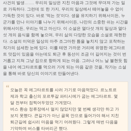
사건의 발생……. 우리의 일상은 지친 마음과 그것에 무뎌져 가는 일
로 가득하다. 그런데 또 한 가지, 우리의 일상에서 떼어놓을 수 없이
가득한 것이 있다. 바로 ‘먹는 것’이다. 생을 유지하기 위해서이든, 누
군가를 만나 이야기를 나누기 위해서이든, 나만의 소중한 쉬는 시간을
위해서이든, 우리는 먹고 마신다. 이 소설은 열다섯 개의 일상과 열다
섯 개의 음식을 함께 놓으며, 우리 삶의 다양한 모습을 소설로 재현한
다. 소설의 미덕은 일상의 아주 조그마한 틈을 놓치지 않고 포착하는
작가의 섬세한 눈에 있다. 이를 테면 가까운 거리에 유명한 에그타르
트 맛집이 있음을 아는데도 퇴근 후 동선이 조금 더 길어지는 것이 번
거롭고 지쳐 그냥 집으로 향하게 되는 마음. 그러나 어느 날 불현듯 힘
을 내어 에그타르트를 먹으러 가게 되는 마음 같은 것을, 작가는 소설
을 통해 바로 당신의 이야기로 만들어낸다.
오늘은 꼭 에그타르트를 사러 가기로 마음먹었다. 르노트르
제과 학교 출신의 포르투갈 파티시에가 굽는 에그타르트. 몇
달 전부터 점찍어두었던 가게였다.
버스 환승 정류장에서 멀지 않았지만 몇 번째 생각만 하고 가
보지 못했다. 큰길가가 아닌 골목 안으로 들어가야 해서 지친
퇴근길에 쉽사리 마음을 먹기 어려웠다. 그렇게 매번 다음을
기약하며 버스를 타버리곤 했다.