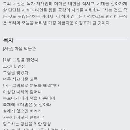
그의 시선은 독자 개개인의 메마른 내면을 적시고, 시대를 살아가게
할 단단한 지성과 타인을 향한 공감의 자리를 마련한다. ‘사는 것도 죽
는 것도 귀찮은’ 허무 위에서, 이 책이 건네는 다정하고도 명징한 문장
은 우리의 오늘을 버텨낼 가장 아름다운 이정표가 될 것이다.
목차
[서문] 마음 박물관
[1부] 그림을 찢었다
그것이, 인생
그림을 찢었다
너무 시끄러운 고독
나는 그림으로 분노를 해결한다
이상한 나라의 할머니
부르다가 내가 죽을 이름이여
축제에 초대받은 듯 살아라
설레지 않으면 버려라
사랑이 어떻게 변하니?
혐오하는 당신을 위한 명상
산다는 건 냉면 한 그릇 더 먹는 거다