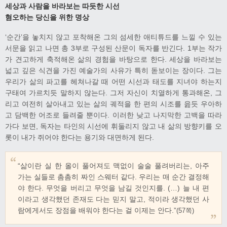
세상과 사람을 바라보는 따듯한 시선
혐오하는 당신을 위한 명상
‘순간’을 놓치지 않고 포착해온 그의 섬세한 애티튜드를 느낄 수 있는
서문을 읽고 나면 총 3부로 구성된 산문이 독자를 반긴다. ​1부는 작가
가 견고하게 축적해온 삶의 경험을 바탕으로 한다. 세상을 바라보는
넓고 깊은 식견을 가진 예술가의 사유가 특히 돋보이는 장이다. 그는
우리가 삶의 파고를 헤쳐나갈 때 어떤 시선과 태도를 지녀야 하는지
구태여 가르치듯 말하지 않는다. 그저 자신이 치열하게 통과해온, 그
리고 여전히 살아내고 있는 삶의 궤적을 한 편의 시조를 읊듯 우아하
고 담백한 어조로 들려줄 뿐이다. 이러한 낮고 나지막한 고백을 따라
가다 보면, 독자는 타인의 시선에 휘둘리지 않고 내 삶의 방향키를 오
롯이 내가 쥐어야 한다는 용기와 대면하게 된다.
“삶이란 실 한 올이 풀어져도 맥없이 술술 풀려버리는, 아주
가는 실들로 촘촘히 짜인 스웨터 같다. 우리는 매 순간 결정해
야 한다. 무엇을 버리고 무엇을 남길 것인지를. (…) 늘 내 편
이라고 생각했던 존재도 다는 믿지 말고, 적이라 생각했던 사
람에게서도 장점을 배워야 한다는 걸 이제는 안다.”
(57쪽)