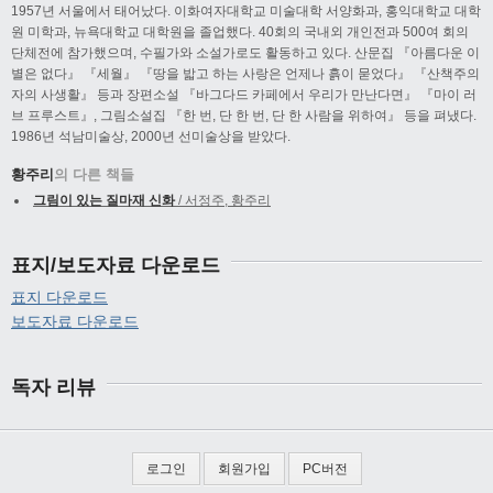
1957년 서울에서 태어났다. 이화여자대학교 미술대학 서양화과, 홍익대학교 대학
원 미학과, 뉴욕대학교 대학원을 졸업했다. 40회의 국내외 개인전과 500여 회의
단체전에 참가했으며, 수필가와 소설가로도 활동하고 있다. 산문집 『아름다운 이
별은 없다』 『세월』 『땅을 밟고 하는 사랑은 언제나 흙이 묻었다』 『산책주의
자의 사생활』 등과 장편소설 『바그다드 카페에서 우리가 만난다면』 『마이 러
브 프루스트』, 그림소설집 『한 번, 단 한 번, 단 한 사람을 위하여』 등을 펴냈다.
1986년 석남미술상, 2000년 선미술상을 받았다.
황주리
의 다른 책들
그림이 있는 질마재 신화
/ 서정주, 황주리
표지/보도자료 다운로드
표지 다운로드
보도자료 다운로드
독자 리뷰
로그인
회원가입
PC버전