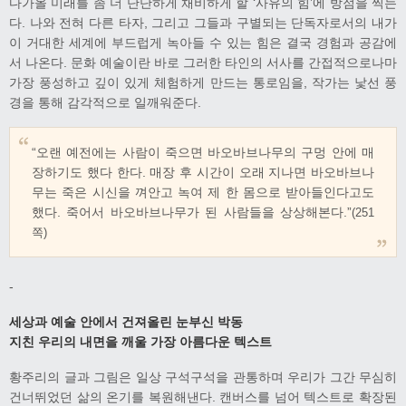
다가올 미래를 좀 더 단단하게 채비하게 할 ‘사유의 힘’에 방점을 찍는
다. 나와 전혀 다른 타자, 그리고 그들과 구별되는 단독자로서의 내가
이 거대한 세계에 부드럽게 녹아들 수 있는 힘은 결국 경험과 공감에
서 나온다. 문화 예술이란 바로 그러한 타인의 서사를 간접적으로나마
가장 풍성하고 깊이 있게 체험하게 만드는 통로임을, 작가는 낯선 풍
경을 통해 감각적으로 일깨워준다.
“오랜 예전에는 사람이 죽으면 바오바브나무의 구멍 안에 매
장하기도 했다 한다. 매장 후 시간이 오래 지나면 바오바브나
무는 죽은 시신을 껴안고 녹여 제 한 몸으로 받아들인다고도
했다. 죽어서 바오바브나무가 된 사람들을 상상해본다.”
(251
쪽)
-
세상과 예술 안에서 건져올린 눈부신 박동
지친 우리의 내면을 깨울 가장 아름다운 텍스트
황주리의 글과 그림은 일상 구석구석을 관통하며 우리가 그간 무심히
건너뛰었던 삶의 온기를 복원해낸다. 캔버스를 넘어 텍스트로 확장된