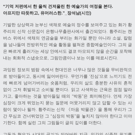
“기억 저편에서 한 올씩 건져올린 한 예술가의 여정을 본다.
아프지만 따듯하고, 유머러스한.”_장석남(시인)
기발한 상상력과 눈부신 색채로 예술의 정수를 보여주고 있는 화가 황
주리의 신작 산문집이 은행나무출판사에서 출간되었다. 황주리는 캔
버스 위에서 색채의 연금술을 부리는 화가일 뿐만 아니라 소설, 칼럼
을 넘나들며 전방위적인 예술 활동을 펼쳐온 종합예술인이다. 그의 글
은 빠르게 흘러가는 세상 안에서도 결코 마모되지 않을 순간을 포착해
내는 회화적 스냅숏으로, 그림만큼이나 보는 이를 매료시킨다.
과잉된 정보의 범람 속에서 현대인은 너무나 많은 것들을 무비판적으
로 받아들이고, 동시에 잃어버린다. 무언가를 ‘진심’으로 느끼기도 전
에 빠르게 넘어가버리는 숏폼처럼, 우리의 삶도 충분한 사유의 흔적
없이 그저 휘발되고 소비될 뿐이다. 읽고 사색하는 근육은 점점 말라
가고, 좋아하는 것을 받아들일 때의 “박동”은 희미해진다. 언제 가장
심장이 크게 뛰었는지 묻는 질문에 머뭇거리지 않고 답할 수 있는 사
람이 몇이나 될까. 황주리는 신작 《마음 박물관》을 통해 우리가 그
간 무심코 건너뛰었던 그 “심장의 박동”을 놓치지 않아야 한다고 이야
기한다. 함께 실린 그의 그림들이 글의 깊이를 더한다.
​고독과 혐오가 시대의 공기가 되어버린 지금, 인간의 실존적 위기를