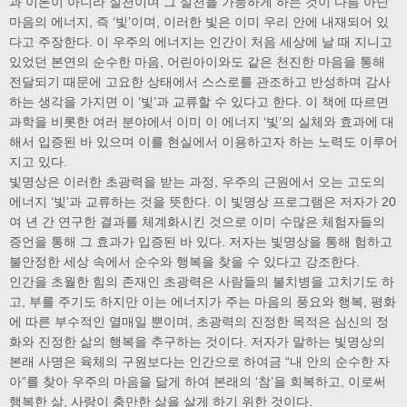
과 이론이 아니라 실천이며 그 실천을 가능하게 하는 것이 다름 아닌
마음의 에너지, 즉 ‘빛’이며, 이러한 빛은 이미 우리 안에 내재되어 있
다고 주장한다. 이 우주의 에너지는 인간이 처음 세상에 날 때 지니고
있었던 본연의 순수한 마음, 어린아이와도 같은 천진한 마음을 통해
전달되기 때문에 고요한 상태에서 스스로를 관조하고 반성하며 감사
하는 생각을 가지면 이 ‘빛’과 교류할 수 있다고 한다. 이 책에 따르면
과학을 비롯한 여러 분야에서 이미 이 에너지 ‘빛’의 실체와 효과에 대
해서 입증된 바 있으며 이를 현실에서 이용하고자 하는 노력도 이루어
지고 있다.
빛명상은 이러한 초광력을 받는 과정, 우주의 근원에서 오는 고도의
에너지 ‘빛’과 교류하는 것을 뜻한다. 이 빛명상 프로그램은 저자가 20
여 년 간 연구한 결과를 체계화시킨 것으로 이미 수많은 체험자들의
증언을 통해 그 효과가 입증된 바 있다. 저자는 빛명상을 통해 험하고
불안정한 세상 속에서 순수와 행복을 찾을 수 있다고 강조한다.
인간을 초월한 힘의 존재인 초광력은 사람들의 불치병을 고치기도 하
고, 부를 주기도 하지만 이는 에너지가 주는 마음의 풍요와 행복, 평화
에 따른 부수적인 열매일 뿐이며, 초광력의 진정한 목적은 심신의 정
화와 진정한 삶의 행복을 추구하는 것이다. 저자가 말하는 빛명상의
본래 사명은 육체의 구원보다는 인간으로 하여금 “내 안의 순수한 자
아”를 찾아 우주의 마음을 닮게 하여 본래의 ‘참’을 회복하고, 이로써
행복한 삶, 사랑이 충만한 삶을 살게 하기 위한 것이다.