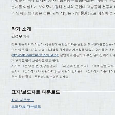
이렇듯 이 책에 소개된 생생한 법거량은 불법(佛法)이 어떻게 현
는지를 여실하게 보여주며, 경허 선사와 근현대 고승들의 천둥과
의 안목을 높여줌은 물론, 단박 깨닫는 기연(機緣)으로 이끌어 줄 
작가 소개
김성우
지음
경북 안동에서 태어났다. 성균관대 동양철학과를 졸업한 뒤 <현대불교신문>에
면서 많은 국ㆍ내외 고승, 선지식을 친견하며 가르침을 받았다. 2년 동안 넷
(
http://cafe.daum.net/kudoyukjung
) 운영자로 활동하며 부천 원미산 아래서 
재 부장을 맡아 보살행을 닦고 있다.
저서로 《문 없는 문, 빗장을 열다》 《저 건너 산을 보라》 《해와 달을 띄우
는가》 《천하에 내가 사랑하지 않는 사람이 없기를》 《산사에서 마음 내려
호는 창해(蒼海ㆍ푸른바다), 본명은 김재경.
표지/보도자료 다운로드
표지 다운로드
보도자료 다운로드