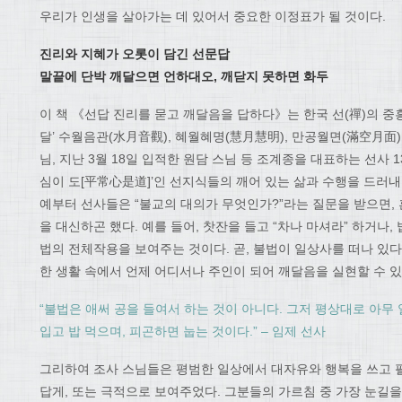
우리가 인생을 살아가는 데 있어서 중요한 이정표가 될 것이다.
진리와 지혜가 오롯이 담긴 선문답
말끝에 단박 깨달으면 언하대오, 깨닫지 못하면 화두
이 책 《선답 진리를 묻고 깨달음을 답하다》는 한국 선(禪)의 중
달’ 수월음관(水月音觀), 혜월혜명(慧月慧明), 만공월면(滿空月面)
님, 지난 3월 18일 입적한 원담 스님 등 조계종을 대표하는 선사 
심이 도[平常心是道]’인 선지식들의 깨어 있는 삶과 수행을 드러내
예부터 선사들은 “불교의 대의가 무엇인가?”라는 질문을 받으면, 
을 대신하곤 했다. 예를 들어, 찻잔을 들고 “차나 마셔라” 하거나,
법의 전체작용을 보여주는 것이다. 곧, 불법이 일상사를 떠나 있
한 생활 속에서 언제 어디서나 주인이 되어 깨달음을 실현할 수 
“불법은 애써 공을 들여서 하는 것이 아니다. 그저 평상대로 아무 일
입고 밥 먹으며, 피곤하면 눕는 것이다.” – 임제 선사
그리하여 조사 스님들은 평범한 일상에서 대자유와 행복을 쓰고 
답게, 또는 극적으로 보여주었다. 그분들의 가르침 중 가장 눈길을