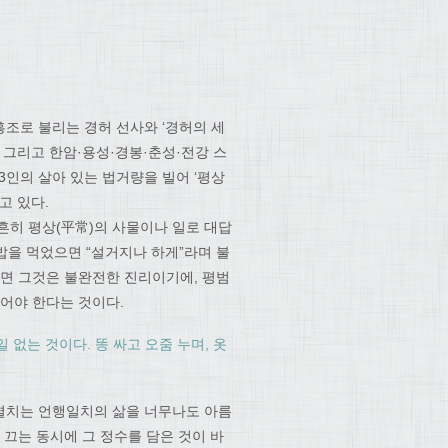
흥조로 불리는 경허 선사와 ‘경허의 세
 그리고 한암·용성·경봉·춘성·전강 스
13인의 살아 있는 법거량을 빌어 ‘평상
고 있다.
흔히 평상(平常)의 사물이나 일로 대답
 밥을 먹었으면 “설거지나 하게”라며 불
다면 그것은 불완전한 진리이기에, 평범
있어야 한다는 것이다.
 없는 것이다. 똥 싸고 오줌 누며, 옷
펼치는 언행일치의 삶을 너무나도 아름
 끄는 동시에 그 정수를 담은 것이 바