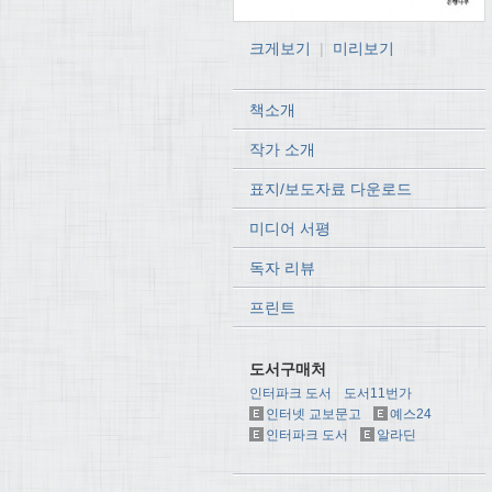
크게보기
|
미리보기
책소개
작가 소개
표지/보도자료 다운로드
미디어 서평
독자 리뷰
프린트
도서구매처
인터파크 도서
도서11번가
인터넷 교보문고
예스24
인터파크 도서
알라딘