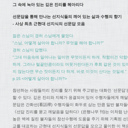
그 속에 녹아 있는 깊은 진리를 헤아리다
선문답을 통해 만나는 선지식들의 깨어 있는 삶과 수행의 향기
- 사상 최초 근현대 선지식의 선문답 모음
젊은 스님이 경허 스님에게 물었다.
“스님, 어떻게 살아야 합니까? 무엇을 해야 합니까?”
경허 스님이 답했다.
“그대 마음속에 일어나는 일이면 무엇이든지 하게. 착함이건 악함
하게. 그러나 털끝만큼이라도 머뭇거린다든가 후회 같은 것이 있어
지 않는다면 무슨 짓이든지 다 하게. 바로 이것이 산다는 것일세.”
p.15 <어떻게 살아야 합니까?>
참선하는 사람들끼리 진리를 찾기 위해 주고받는 대화인 ‘선문답
할 수 있다. 깊은 진리와 지혜가 응결되어 있어 수행자들에게 깨달
문답은 간화선(看話禪) 수행자들이 화두로 삼는 만큼 일반 불자들
《선답 진리를 묻고 깨달음을 답하다》(은행나무 刊)는 이처럼 
높은 벽에 질린 불자들의 참선수행에 도움을 주기 위해 기획된 선
교를 대표하는 근현대 선지식들의 선문답을 모으고 풀이한 이 책은