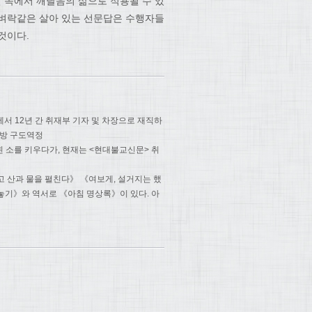
실 속에서 깨달음의 삶으로 적용될 수 있
 벼락같은 살아 있는 선문답은 수행자들
것이다.
서 12년 간 취재부 기자 및 차장으로 재직하
선방 구도역정
흰 소를 키우다가, 현재는 <현대불교신문> 취
고 산과 물을 펼친다》 《여보게, 설거지는 했
놓기》와 역서로 《아침 명상록》이 있다. 아