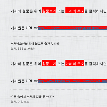
기사의 원문은 위의
원문보기
또는
아래의 주소
를 클릭하시면
기사원문 URL =>
http://cnbnews.com/category/read.html?bc
부처님오신날 맞아 불교책 출간 잇따라
출처: BBS불교방송
기사의 원문은 위의
원문보기
또는
아래의 주소
를 클릭하시면
기사원문 URL =>
http://www.bbsfm.co.kr/bbs_news/news_ma
<"책 속에서 부처의 길을 찾는다">
출처: 연합뉴스