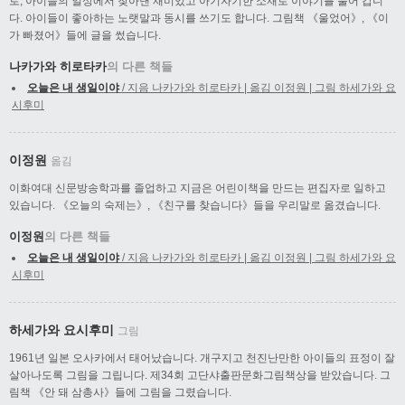
로, 아이들의 일상에서 찾아낸 재미있고 아기자기한 소재로 이야기를 풀어 갑니
다. 아이들이 좋아하는 노랫말과 동시를 쓰기도 합니다. 그림책 《울었어》, 《이
가 빠졌어》들에 글을 썼습니다.
나카가와 히로타카
의 다른 책들
오늘은 내 생일이야
/ 지음 나카가와 히로타카 | 옮김 이정원 | 그림 하세가와 요
시후미
이정원
옮김
이화여대 신문방송학과를 졸업하고 지금은 어린이책을 만드는 편집자로 일하고
있습니다. 《오늘의 숙제는》, 《친구를 찾습니다》들을 우리말로 옮겼습니다.
이정원
의 다른 책들
오늘은 내 생일이야
/ 지음 나카가와 히로타카 | 옮김 이정원 | 그림 하세가와 요
시후미
하세가와 요시후미
그림
1961년 일본 오사카에서 태어났습니다. 개구지고 천진난만한 아이들의 표정이 잘
살아나도록 그림을 그립니다. 제34회 고단샤출판문화그림책상을 받았습니다. 그
림책 《안 돼 삼총사》들에 그림을 그렸습니다.