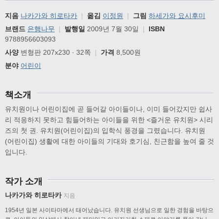
지음
나카가와 히로타카
|
옮김
이정원
|
그림
하세가와 요시후미
브랜드
은행나무
|
발행일
2009년 7월 30일
|
ISBN
9788956603093
사양
변형판 207x230 · 32쪽
|
가격
8,500원
분야
어린이
책소개
유치원이나 어린이집에 곧 들어갈 아이들이나, 이미 들어갔지만 쉽사
리 적응하지 못하고 힘들어하는 아이들을 위한 <즐거운 유치원> 시리
즈의 첫 권. 유치원(어린이집)의 입학식 풍경을 그렸습니다. 유치원
(어린이집) 생활에 대한 아이들의 기대와 호기심, 친근함을 높여 줄 것
입니다.
작가 소개
나카가와 히로타카
지음
1954년 일본 사이타마에서 태어났습니다. 유치원 선생님으로 일한 경험을 바탕으