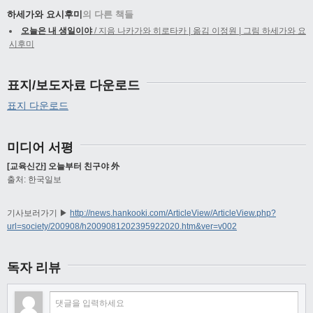
하세가와 요시후미
의 다른 책들
오늘은 내 생일이야
/ 지음 나카가와 히로타카 | 옮김 이정원 | 그림 하세가와 요
시후미
표지/보도자료 다운로드
표지 다운로드
미디어 서평
[교육신간] 오늘부터 친구야 外
출처: 한국일보
기사보러가기 ▶
http://news.hankooki.com/ArticleView/ArticleView.php?
url=society/200908/h2009081202395922020.htm&ver=v002
독자 리뷰