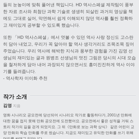
들의 눈높이에 맞춰 풀어낸 책입니다. HD 역사스페셜 제작팀이 풍부
한 자료 조사와 최첨단 과학 기술로 생생히 되살린 과거의 영상을 책
에도 그대로 실어, 막연해서 쉽게 이해되지 않던 역사를 훨씬 정확하
고 재미있게 공부할 수 있도록 했습니다.
또한 「HD 역사스페셜」에서 엿볼 수 있던 역사 사랑 정신도 고스란
히 담아 내었고, 우리가 꼭 알아야 할 역사 생각거리도 조목조목 짚어
주었습니다. 우리 역사에 해박한 지식과 풍부한 경험을 가진 김영 선
생님의 재미있는 글과 원병조 선생님의 멋진 그림은 당시의 시대 모습
을 철저하게 담아 내어 과장되지 않으면서도 흥미진진하게 역사 이야
기를 들려줍니다.
- 역사학자 이이화 추천
작가 소개
김영
지음
영화 시나리오 공모전에 당선되어 시나리오 작가로 활동하다가, 2001년 만화에
대한 꿈을 접지 못해 만화 공모전에 도전했어요. 공모전에서 좋은 성적을 거둬 스
토리 작가의 길을 걷게 되었지요. 그 뒤《만화로 보는 과학 상식》 같은 어린이 교
양 만화와 학습 만화를 주로 썼습니다. 지금도 재미있고 유익한 만화를 쓰기 위해
머리를 싸매고 있답니다.