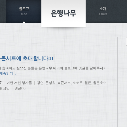
북콘서트에 초대합니다!!!
 참여하고 싶으신 분들은 은행나무 네이버 블로그에 덧글을 달아주시기
계속읽기→
7
|
이런 저런 행사들
|
강연
,
문성희
,
북콘서트
,
소로우
,
월든
,
월든호수
,
황상민
|
댓글(2)