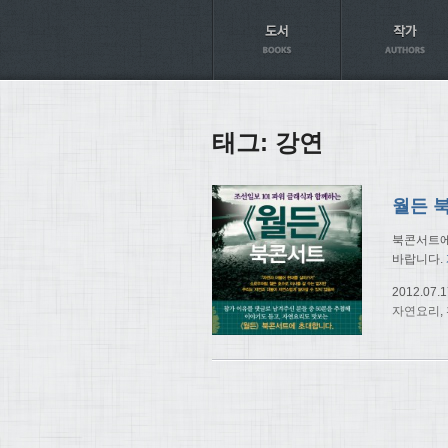
Axt
태그:
강연
월든 
북콘서트에
바랍니다.
2012.07.1
자연요리
,