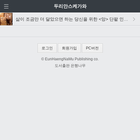
두리안스케가와
삶이 조금만 더 달았으면 하는 당신을 위한 <앙> 단팥 인생 이야기
로그인
회원가입
PC버전
© EunHaengNaMu Publishing co.
도서출판 은행나무