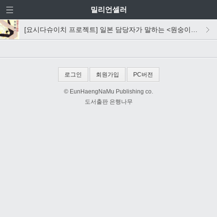
밀리언셀러
[요시다슈이치 프로젝트] 일본 담당자가 말하는 <원숭이와 게의 전쟁>
로그인
회원가입
PC버전
© EunHaengNaMu Publishing co.
도서출판 은행나무