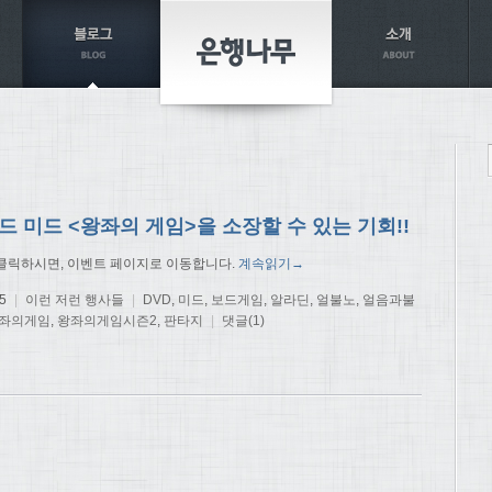
 미드 <왕좌의 게임>을 소장할 수 있는 기회!!
클릭하시면, 이벤트 페이지로 이동합니다.
계속읽기→
5
|
이런 저런 행사들
|
DVD
,
미드
,
보드게임
,
알라딘
,
얼불노
,
얼음과불
좌의게임
,
왕좌의게임시즌2
,
판타지
|
댓글(1)