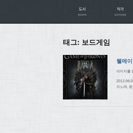
Axt
태그:
보드게임
웰메이드
이미지를 
2012.06.0
의노래
,
왕