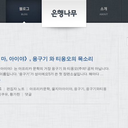
 마, 아이야》, 응구기 와 티옹오의 목소리
, 아이야》는 아프리카 문학의 거장 응구기 와 티옹오(주의! 공저 아닙니다.
이름입니다. ‘응구기’가 성이에요!)가 쓴 첫 장편소설입니다. 해마다
…
→
1
|
편집자 노트
|
아프리카문학
,
울지마아이야
,
응구기
,
응구기와티옹
키쿠유
,
황가한
|
댓글