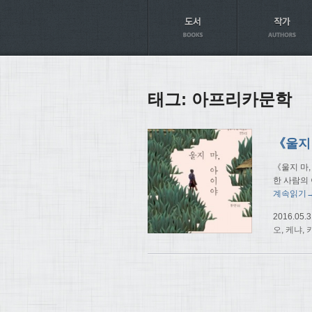
Axt
태그:
아프리카문학
《울지
《울지 마
한 사람의 
계속읽기
2016.05.3
오
,
케냐
,