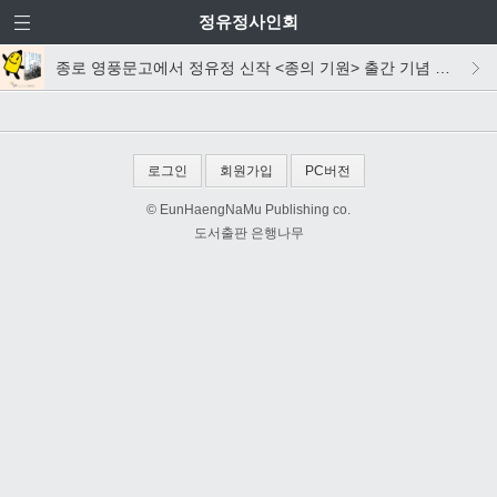
정유정사인회
종로 영풍문고에서 정유정 신작 <종의 기원> 출간 기념 사인회가 진행됩니다!
로그인
회원가입
PC버전
© EunHaengNaMu Publishing co.
도서출판 은행나무