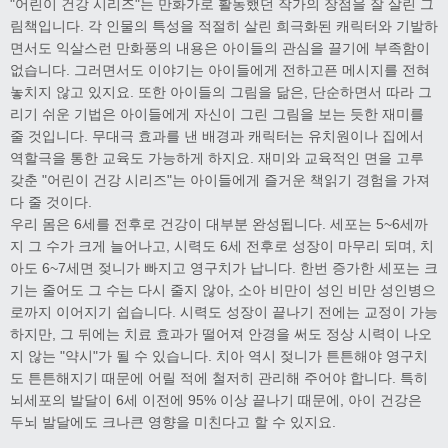
"어린이 건강 시리즈"는 만화가로 활동했던 작가의 장점을 잘 살린 그
림책입니다. 각 인물의 특성을 적절히 살린 희극화된 캐릭터와 기발하
면서도 익살스런 만화풍의 내용은 아이들의 관심을 끌기에 부족함이
없습니다. 그러면서도 이야기는 아이들에게 전하고픈 메시지를 전혀
놓치지 않고 있지요. 또한 아이들의 그림을 닮은, 단순하면서 따라 그
리기 쉬운 기법은 아이들에게 자신이 그린 그림을 보는 듯한 재미를
줄 것입니다. 무대극 효과를 낸 배경과 캐릭터는 유치원이나 집에서
역할극을 통한 교육도 가능하게 하지요. 재미와 교육적인 면을 고루
갖춘 "어린이 건강 시리즈"는 아이들에게 즐거운 책읽기 경험을 가져
다 줄 것이다.
우리 몸은 6세를 전후로 건강이 대부분 완성됩니다. 세포는 5~6세까
지 그 수가 크게 늘어나고, 시력도 6세 전후로 성장이 마무리 되며, 치
아도 6~7세면 젖니가 빠지고 영구치가 납니다. 한번 증가한 세포는 크
기는 줄어도 그 수는 다시 줄지 않아, 소아 비만이 성인 비만 성인병으
로까지 이어지기 쉽습니다. 시력도 성장이 끝나기 전에는 교정이 가능
하지만, 그 뒤에는 치료 효과가 떨어져 안경을 써도 정상 시력이 나오
지 않는 "약시"가 될 수 있습니다. 치아 역시 젖니가 튼튼해야 영구치
도 튼튼해지기 때문에 어릴 적에 철저히 관리해 주어야 합니다. 특히
뇌세포의 발달이 6세 이전에 95% 이상 끝나기 때문에, 아이 건강은
두뇌 발달에도 크나큰 영향을 미친다고 할 수 있지요.