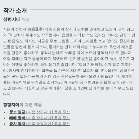
작가 소개
장평지에
지음
지은이 장펑지에(張蓬潔) 각종 신문과 잡지에 만화를 연재하고 있으며, 공익 광고
와 TV 만화의 주제가도 작곡합니다. 음반을 제작한 적도 있지요. 비디오 편집과 광
고 편집 일도 하지만, 지금은 주로 그림을 그리며 노래말을 쓰고 있어요. 존경하는
인물은 링컨과 월트 디즈니, 좋아하는 만화 캐릭터는 스누피예요. 무언가 새로운
것을 만들기 좋아하고, 생각나는 대로 노래를 지어 부르며 행복해하기도 합니다.
어릴 적에는 자주 공상에 빠져 지냈어요. 신기한 물건을 좋아하고, 낯선 곳으로 떠
나는 여행을 좋아하며, 음악 듣기도 즐깁니다. "항상 기뻐하라, 쉬지 말고 기도하
라, 범사에 감사하라"는 말씀을 늘 가슴에 새기며 살고자 합니다. 옮긴이 꿈꼬 아이
들의 꾸밈 없는 마음씨와 거침 없는 자유로움이 좋아 모인 사람들입니다. 세계의
좋은 어린이책을 우리말로 소개하고, 아이들의 꿈과 희망을 진솔한 글에 담아 내
고 있습니다. 깨끗하고 맑은 아이들의 꿈을 꼬리연에 담아 하늘 높이 띄우고 있습
니다.
장평지에
의 다른 책들
뚱보 임금
/ 지음 장평지에 | 옮김 꿈꼬
빼빼 왕비
/ 지음 장평지에 | 옮김 꿈꼬
충치 왕자
/ 지음 장평지에 | 옮김 꿈꼬