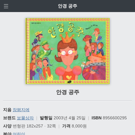
안경 공주
안경 공주
지음
장평지에
브랜드
보물상자
|
발행일
2003년 4월 25일
|
ISBN
8956600295
사양
변형판 182x257 · 32쪽
|
가격
8,000원
분야
어린이