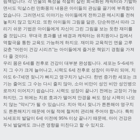
림책입니다. 각 인물의 특성을 적절히 살린 희극화된 캐릭터와 기발하
면서도 익살스런 만화풍의 내용은 아이들의 관심을 끌기에 부족함이
없습니다. 그러면서도 이야기는 아이들에게 전하고픈 메시지를 전혀
놓치지 않고 있지요. 또한 아이들의 그림을 닮은, 단순하면서 따라 그
리기 쉬운 기법은 아이들에게 자신이 그린 그림을 보는 듯한 재미를
줄 것입니다. 무대극 효과를 낸 배경과 캐릭터는 유치원이나 집에서
역할극을 통한 교육도 가능하게 하지요. 재미와 교육적인 면을 고루
갖춘 "어린이 건강 시리즈"는 아이들에게 즐거운 책읽기 경험을 가져
다 줄 것이다.
우리 몸은 6세를 전후로 건강이 대부분 완성됩니다. 세포는 5~6세까
지 그 수가 크게 늘어나고, 시력도 6세 전후로 성장이 마무리 되며, 치
아도 6~7세면 젖니가 빠지고 영구치가 납니다. 한번 증가한 세포는 크
기는 줄어도 그 수는 다시 줄지 않아, 소아 비만이 성인 비만 성인병으
로까지 이어지기 쉽습니다. 시력도 성장이 끝나기 전에는 교정이 가능
하지만, 그 뒤에는 치료 효과가 떨어져 안경을 써도 정상 시력이 나오
지 않는 "약시"가 될 수 있습니다. 치아 역시 젖니가 튼튼해야 영구치
도 튼튼해지기 때문에 어릴 적에 철저히 관리해 주어야 합니다. 특히
뇌세포의 발달이 6세 이전에 95% 이상 끝나기 때문에, 아이 건강은
두뇌 발달에도 크나큰 영향을 미친다고 할 수 있지요.