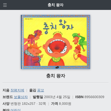
충치 왕자
충치 왕자
지음
장평지에
|
옮김
꿈꼬
브랜드
보물상자
|
발행일
2003년 4월 25일
|
ISBN
8956600309
사양
변형판 182x257 · 32쪽
|
가격
8,000원
분야
어린이