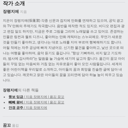
작가 소개
장평지에
지음
지은이 장펑지에(張蓬潔) 각종 신문과 잡지에 만화를 연재하고 있으며, 공익 광고
와 TV 만화의 주제가도 작곡합니다. 음반을 제작한 적도 있지요. 비디오 편집과 광
고 편집 일도 하지만, 지금은 주로 그림을 그리며 노래말을 쓰고 있어요. 존경하는
인물은 링컨과 월트 디즈니, 좋아하는 만화 캐릭터는 스누피예요. 무언가 새로운
것을 만들기 좋아하고, 생각나는 대로 노래를 지어 부르며 행복해하기도 합니다.
어릴 적에는 자주 공상에 빠져 지냈어요. 신기한 물건을 좋아하고, 낯선 곳으로 떠
나는 여행을 좋아하며, 음악 듣기도 즐깁니다. "항상 기뻐하라, 쉬지 말고 기도하
라, 범사에 감사하라"는 말씀을 늘 가슴에 새기며 살고자 합니다. 옮긴이 꿈꼬 아이
들의 꾸밈 없는 마음씨와 거침 없는 자유로움이 좋아 모인 사람들입니다. 세계의
좋은 어린이책을 우리말로 소개하고, 아이들의 꿈과 희망을 진솔한 글에 담아 내
고 있습니다. 깨끗하고 맑은 아이들의 꿈을 꼬리연에 담아 하늘 높이 띄우고 있습
니다.
장평지에
의 다른 책들
뚱보 임금
/ 지음 장평지에 | 옮김 꿈꼬
빼빼 왕비
/ 지음 장평지에 | 옮김 꿈꼬
안경 공주
/ 지음 장평지에
꿈꼬
옮김