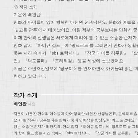
♧ 저자 소개
지은이 배인완
만화와 아이들이 있어 행복한 배인완 선생님은요, 문화와 예술을
‘빛고을 광주’에서 태어났어요. 어릴 적부터 공부보다는 만화가 좋
이제 만화와 선생님은 서로에게 떼려야 뗄 수 없는 소중한 존재가
만화 잡지 「아이큐 점프」에 ‘핑크로드’를 그리면서 만화가 생활
웃는 시간 속에서 『sbs 트랙시티』 『장군의 아들 김두한』 
전』 『낙도불패』 『프리티걸』 등을 세상에 선보였어요.
지금은 소년조선일보에 ‘팅구야 2’를 연재하면서 아이들의 맑은 
력하고 있답니다.
작가 소개
배인완
지음
지은이 배은완 만화와 아이들이 있어 행복한 배인완 선생님은요, 문화와 예술
요. 어릴 적부터 공부보다는 만화가 좋아 만화책을 항상 옆에 끼고 살았대요.
없는 소중한 존재가 되었지요. 만화 잡지 「아이큐 점프」에 ‘핑크로드’를 그
와 함께 울고 웃는 시간 속에서 『sbs 트랙시티』 『장군의 아들 김두한』