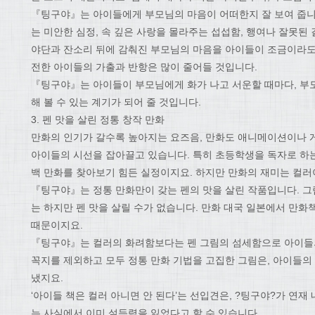
『팅구야』는 아이들에게 부모님의 마음이 어떠한지 잘 보여 줍니다
는 미안한 심정, 속 깊은 사랑을 몰라주는 섭섭함, 행여나 잘못된
야단과 잔소리 뒤에 감춰진 부모님의 마음을 아이들이 조금이라도
전한 아이들의 가출과 반항은 많이 줄어들 것입니다.
『팅구야』는 아이들이 부모님에게 화가 나고 서운할 때마다, 부모
해 볼 수 있는 계기가 되어 줄 것입니다.
3. 펜 맛을 살린 정통 창작 만화
만화의 인기가 갈수록 높아지는 요즈음, 만화도 애니메이션이나
아이들의 시선을 잡아끌고 있습니다. 특히 초등학생을 독자로 하는
백 만화를 찾아보기 힘든 실정이지요. 하지만 만화의 재미는 컬러
『팅구야』는 정통 만화만이 갖는 펜의 맛을 살린 작품입니다. 그
는 하지만 펜 맛을 살릴 수가 없습니다. 만화 대국 일본에서 만화
때문이지요.
『팅구야』는 컬러의 화려함보다는 펜 그림의 섬세함으로 아이들의
꼭지를 제외하고 모두 정통 만화 기법을 고집한 그림은, 아이들의
냈지요.
‘아이들 책은 컬러 아니면 안 된다’는 선입견은, ?팅구야?가 연
는 사실에서 이미 설득력을 잃었다고 할 수 있습니다.