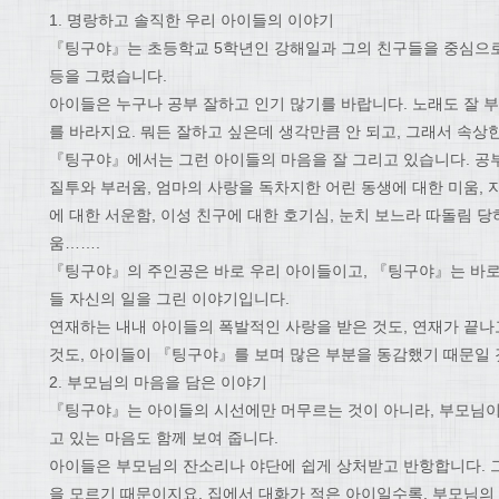
1. 명랑하고 솔직한 우리 아이들의 이야기
『팅구야』는 초등학교 5학년인 강해일과 그의 친구들을 중심으로 
등을 그렸습니다.
아이들은 누구나 공부 잘하고 인기 많기를 바랍니다. 노래도 잘 부르
를 바라지요. 뭐든 잘하고 싶은데 생각만큼 안 되고, 그래서 속상
『팅구야』에서는 그런 아이들의 마음을 잘 그리고 있습니다. 공
질투와 부러움, 엄마의 사랑을 독차지한 어린 동생에 대한 미움,
에 대한 서운함, 이성 친구에 대한 호기심, 눈치 보느라 따돌림 
움…….
『팅구야』의 주인공은 바로 우리 아이들이고, 『팅구야』는 바로
들 자신의 일을 그린 이야기입니다.
연재하는 내내 아이들의 폭발적인 사랑을 받은 것도, 연재가 끝나고
것도, 아이들이 『팅구야』를 보며 많은 부분을 동감했기 때문일 
2. 부모님의 마음을 담은 이야기
『팅구야』는 아이들의 시선에만 머무르는 것이 아니라, 부모님이
고 있는 마음도 함께 보여 줍니다.
아이들은 부모님의 잔소리나 야단에 쉽게 상처받고 반항합니다. 
을 모르기 때문이지요. 집에서 대화가 적은 아이일수록, 부모님의