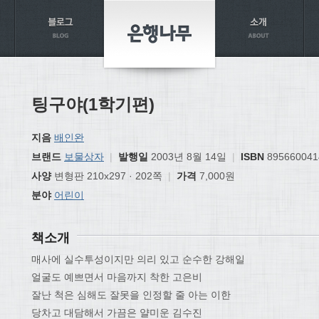
팅구야(1학기편)
지음
배인완
브랜드
보물상자
|
발행일
2003년 8월 14일
|
ISBN
895660041
사양
변형판 210x297 · 202쪽
|
가격
7,000원
분야
어린이
책소개
매사에 실수투성이지만 의리 있고 순수한 강해일
얼굴도 예쁘면서 마음까지 착한 고은비
잘난 척은 심해도 잘못을 인정할 줄 아는 이한
당차고 대담해서 가끔은 얄미운 김수진