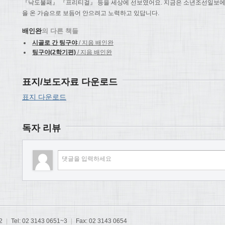
『낙도불패』 『프리티걸』 등을 세상에 선보였어요. 지금은 소년조선일보에 ‘
을 온 가슴으로 보듬어 안으려고 노력하고 있답니다.
배인완
의 다른 책들
시골로 간 팅구야
/ 지음 배인완
팅구야(2학기편)
/ 지음 배인완
표지/보도자료 다운로드
표지 다운로드
독자 리뷰
2
|
Tel: 02 3143 0651~3
|
Fax: 02 3143 0654