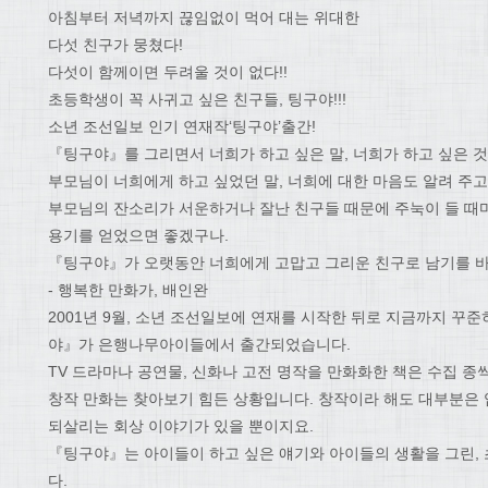
아침부터 저녁까지 끊임없이 먹어 대는 위대한
다섯 친구가 뭉쳤다!
다섯이 함께이면 두려울 것이 없다!!
초등학생이 꼭 사귀고 싶은 친구들, 팅구야!!!
소년 조선일보 인기 연재작‘팅구야’출간!
『팅구야』를 그리면서 너희가 하고 싶은 말, 너희가 하고 싶은 것
부모님이 너희에게 하고 싶었던 말, 너희에 대한 마음도 알려 주고
부모님의 잔소리가 서운하거나 잘난 친구들 때문에 주눅이 들 때
용기를 얻었으면 좋겠구나.
『팅구야』가 오랫동안 너희에게 고맙고 그리운 친구로 남기를 바
- 행복한 만화가, 배인완
2001년 9월, 소년 조선일보에 연재를 시작한 뒤로 지금까지 꾸
야』가 은행나무아이들에서 출간되었습니다.
TV 드라마나 공연물, 신화나 고전 명작을 만화화한 책은 수집 종
창작 만화는 찾아보기 힘든 상황입니다. 창작이라 해도 대부분은 
되살리는 회상 이야기가 있을 뿐이지요.
『팅구야』는 아이들이 하고 싶은 얘기와 아이들의 생활을 그린,
다.