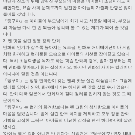
야단과 잔소리 뒤에 감춰진 부모님의 마음을 아이들이 조금이라도 이
해한다면, 요즘 사회 문제로까지 발전한 아이들의 가출과 반항은 많이
줄어들 것입니다.
『팅구야』는 아이들이 부모님에게 화가 나고 서운할 때마다, 부모님
의 마음을 다시 한 번 되돌아 생각해 볼 수 있는 계기가 되어 줄 것입
니다.
3. 펜 맛을 살린 정통 창작 만화
만화의 인기가 갈수록 높아지는 요즈음, 만화도 애니메이션이나 게임
처럼 화려하고 컬러풀한 모습으로 아이들의 시선을 잡아끌고 있습니
다. 특히 초등학생을 독자로 하는 학습 만화의 경우, 얼마 전부터는 흑
백 만화를 찾아보기 힘든 실정이지요. 하지만 만화의 재미는 컬러이냐
아니냐에 달린 것은 아닙니다.
『팅구야』는 정통 만화만이 갖는 펜의 맛을 살린 작품입니다. 그림에
컬러를 입히게 되면, 화려해지기는 하지만 펜 맛을 살릴 수가 없습니
다. 만화 대국 일본에서 만화책에 절대 컬러를 입히지 않는 것도 그 때
문이지요.
『팅구야』는 컬러의 화려함보다는 펜 그림의 섬세함으로 아이들의
마음을 담았습니다. 앞에 실린 한두 꼭지를 제외하고 모두 정통 만화
기법을 고집한 그림은, 아이들의 미묘한 감정을 펜선 하나하나에 살려
냈지요.
‘아이들 책은 컬러 아니면 안 된다’는 선입견은, ?팅구야?가 연재 내내