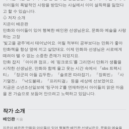
아이들의 폭발적인 사랑을 받았다는 사실에서 이미 설득력을 잃었다
고 할 수 있습니다.
♧ 저자 소개
지은이 배은완
만화와 아이들이 있어 행복한 배인완 선생님은요, 문화와 예술을 사랑
하는 고장
‘빛고을 광주’에서 태어났어요. 어릴 적부터 공부보다는 만화가 좋아
만화책을 항상 옆에 끼고 살았대요. 이제 만화와 선생님은 서로에게
떼려야 뗄 수 없는 소중한 존재가 되었지요.
만화 잡지 「아이큐 점프」에 ‘핑크로드’를 그리면서 만화가 생활을
시작한 선생님은, 만화와 함께 울고 웃는 시간 속에서 『sbs 트랙시
티』 『장군의 아들 김두한』 『솔로몬 따라잡기』 『장희빈』 『사
기열전』 『낙도불패』 『프리티걸』 등을 세상에 선보였어요.
지금은 소년조선일보에 ‘팅구야 2’를 연재하면서 아이들의 맑은 마음
을 온 가슴으로 보듬어 안으려고 노력하고 있답니다.
작가 소개
배인완
지음
지은이 배은완 만화와 아이들이 있어 행복한 배인완 선생님은요, 문화와 예술을