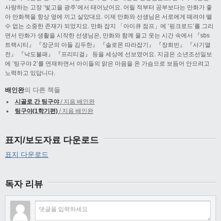
사랑하는 고장 ‘빛고을 광주’에서 태어났어요. 어릴 적부터 공부보다는 만화가 좋
아 만화책을 항상 옆에 끼고 살았대요. 이제 만화와 선생님은 서로에게 떼려야 뗄
수 없는 소중한 존재가 되었지요. 만화 잡지 「아이큐 점프」에 ‘핑크로드’를 그리
면서 만화가 생활을 시작한 선생님은, 만화와 함께 울고 웃는 시간 속에서 『sbs
트랙시티』 『장군의 아들 김두한』 『솔로몬 따라잡기』 『장희빈』 『사기열
전』 『낙도불패』 『프리티걸』 등을 세상에 선보였어요. 지금은 소년조선일보
에 ‘팅구야 2’를 연재하면서 아이들의 맑은 마음을 온 가슴으로 보듬어 안으려고
노력하고 있답니다.
배인완
의 다른 책들
시골로 간 팅구야
/ 지음 배인완
팅구야(1학기편)
/ 지음 배인완
표지/보도자료 다운로드
표지 다운로드
독자 리뷰