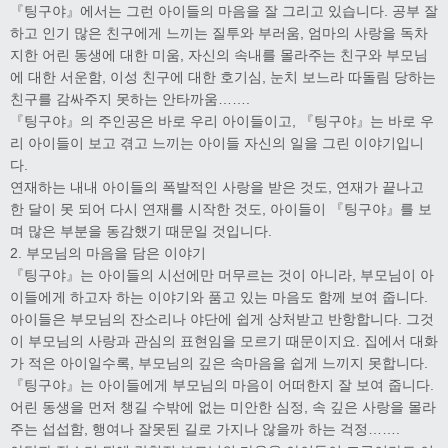
『팅구야』에서는 그런 아이들의 마음을 잘 그리고 있습니다. 공부 잘
하고 인기 많은 친구에게 느끼는 질투와 부러움, 엄마의 사랑을 독차
지한 어린 동생에 대한 미움, 자신의 속내를 몰라주는 친구와 부모님
에 대한 서운함, 이성 친구에 대한 호기심, 눈치 보느라 따돌림 당하는
친구를 감싸주지 못하는 안타까움…….
『팅구야』의 주인공은 바로 우리 아이들이고, 『팅구야』는 바로 우
리 아이들이 보고 겪고 느끼는 아이들 자신의 일을 그린 이야기입니
다.
연재하는 내내 아이들의 폭발적인 사랑을 받은 것도, 연재가 끝나고
한 달이 못 되어 다시 연재를 시작한 것도, 아이들이 『팅구야』를 보
며 많은 부분을 동감했기 때문일 것입니다.
2. 부모님의 마음을 담은 이야기
『팅구야』는 아이들의 시선에만 머무르는 것이 아니라, 부모님이 아
이들에게 하고자 하는 이야기와 품고 있는 마음도 함께 보여 줍니다.
아이들은 부모님의 잔소리나 야단에 쉽게 상처받고 반항합니다. 그것
이 부모님의 사랑과 관심의 표현임을 모르기 때문이지요. 집에서 대화
가 적은 아이일수록, 부모님의 깊은 속마음을 쉽게 느끼지 못합니다.
『팅구야』는 아이들에게 부모님의 마음이 어떠한지 잘 보여 줍니다.
어린 동생을 먼저 챙길 수밖에 없는 미안한 심정, 속 깊은 사랑을 몰라
주는 섭섭함, 행여나 잘못된 길로 가지나 않을까 하는 걱정…….