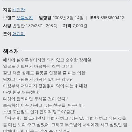
지음
배인완
브랜드
보물상자
|
발행일
2003년 8월 14일
|
ISBN
8956600422
사양
변형판 182x257 · 208쪽
|
가격
7,000원
분야
어린이
책소개
매사에 실수투성이지만 의리 있고 순수한 강해일
얼굴도 예쁘면서 마음까지 착한 고은비
잘난 척은 심해도 잘못을 인정할 줄 아는 이한
당차고 대담해서 가끔은 얄미운 김수진
아침부터 저녁까지 끊임없이 먹어 대는 위대한
다섯 친구가 뭉쳤다!
다섯이 함께이면 두려울 것이 없다!!
초등학생이 꼭 사귀고 싶은 친구들, 팅구야!!!
소년 조선일보 인기 연재작‘팅구야’출간!
『팅구야』를 그리면서 너희가 하고 싶은 말, 너희가 하고 싶은 것들
을 대신 보여 주고 싶었어. 그리고 부모님이 너희에게 하고 싶었던 말,
너희에 대한 마음도 알려 주고 싶었지.