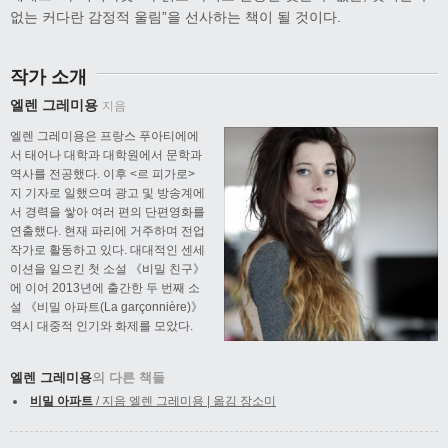
없는 커다란 감정적 울림”을 선사하는 책이 될 것이다.
작가 소개
엘렌 그레미용
지음
엘렌 그레미용은 프랑스 푸아티에에
서 태어나 대학과 대학원에서 문학과
역사를 전공했다. 이후 <르 피가로>
지 기자로 일했으며 광고 및 방송계에
서 경력을 쌓아 여러 편의 단편영화를
연출했다. 현재 파리에 거주하며 전업
작가로 활동하고 있다. 대대적인 센세
이션을 일으킨 첫 소설 《비밀 친구》
에 이어 2013년에 출간한 두 번째 소
설 《비밀 아파트(La garçonnière)》
역시 대중적 인기와 화제를 모았다.
엘렌 그레미용
의 다른 책들
비밀 아파트
/ 지음 엘렌 그레미용 | 옮김 장소미