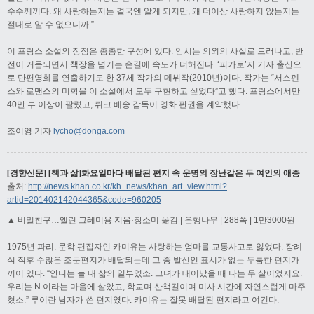
수수께끼다. 왜 사랑하는지는 결국엔 알게 되지만, 왜 더이상 사랑하지 않는지는
절대로 알 수 없으니까.”
이 프랑스 소설의 장점은 촘촘한 구성에 있다. 암시는 의외의 사실로 드러나고, 반
전이 거듭되면서 책장을 넘기는 손길에 속도가 더해진다. ‘피가로’지 기자 출신으
로 단편영화를 연출하기도 한 37세 작가의 데뷔작(2010년)이다. 작가는 “서스펜
스와 로맨스의 미학을 이 소설에서 모두 구현하고 싶었다”고 했다. 프랑스에서만
40만 부 이상이 팔렸고, 뤼크 베송 감독이 영화 판권을 계약했다.
조이영 기자
lycho@donga.com
[경향신문] [책과 삶]화요일마다 배달된 편지 속 운명의 장난같은 두 여인의 애증
출처:
http://news.khan.co.kr/kh_news/khan_art_view.html?
artid=201402142044365&code=960205
▲ 비밀친구…엘린 그레미용 지음·장소미 옮김 | 은행나무 | 288쪽 | 1만3000원
1975년 파리. 문학 편집자인 카미유는 사랑하는 엄마를 교통사고로 잃었다. 장례
식 직후 수많은 조문편지가 배달되는데 그 중 발신인 표시가 없는 두툼한 편지가
끼어 있다. “안니는 늘 내 삶의 일부였소. 그녀가 태어났을 때 나는 두 살이었지요.
우리는 N.이라는 마을에 살았고, 학교며 산책길이며 미사 시간에 자연스럽게 마주
쳤소.” 루이란 남자가 쓴 편지였다. 카미유는 잘못 배달된 편지라고 여긴다.