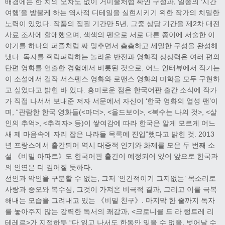
배경에는 한 치의 오차도 없이 거미줄처럼 짜인 구성과, 일종의 ‘시간
여행’을 방불케 하는 역사적 디테일을 실현시키기 위한 작가의 치밀한
노력이 있었다. 작품의 집필 기간만 5년, 그중 상당 기간을 제2차 대전
사료 조사에 할애했으며, 색색의 펜으로 서로 다른 종이에 서술한 이
야기를 하나의 퍼즐처럼 짜 맞추면서 촘촘하고 세밀한 구성을 완성해
냈다. 독자를 쥐락펴락하는 놀라운 반전과 영화적 상상력은 여러 편의
단편 영화를 연출한 경험에서 비롯된 것으로, 어느 인터뷰에서 작가는
이 소설에서 걸작 서스펜스 영화와 로맨스 영화의 미학을 모두 구현하
고 싶었다고 밝힌 바 있다. 흥미로운 점은 한국어판 출간 소식에 작가
가 직접 나서서 보내준 저자 서문에서 자신이 ‘한국 영화의 열성 팬’이
며, “관람한 한국 영화들(<마더>, <올드보이>, <복수는 나의 것>, <살
인의 추억>, <추격자> 등)이 쌓여감에 따라 한국은 알게 모르게 어느
새 제 마음속에 자리 잡은 나라들 목록에 진입”했다고 밝힌 것. 2013
년 프랑스에서 출간되어 역시 대중적 인기와 화제를 모은 두 번째 소
설 《비밀 아파트》도 한국어판 출간이 예정되어 있어 앞으로 한국과
의 인연은 더 깊어질 듯하다.
선인과 악인을 구분할 수 없는, 그저 ‘인간적이기 그지없는’ 목소리로
사랑과 증오와 복수심, 그것이 가져온 비극적 결과, 그리고 이를 극복
해내는 모습을 그려내고 있는 《비밀 친구》. 마지막 한 줄까지 독자
를 놓아주지 않는 강력한 독서의 쾌감과, <크로니클 드 라 렁트레 리
테레르>가 지적하듯 “다 읽고 나서도 한동안 잊을 수 없을, 벗어날 수