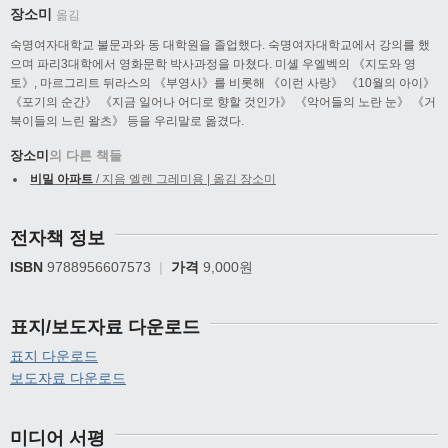
장소미
옮김
숙명여자대학교 불문과와 동 대학원을 졸업했다. 숙명여자대학교에서 강의를 했
으며 파리3대학에서 영화문학 박사과정을 마쳤다. 미셸 우엘벡의 《지도와 영
토》, 마르그리트 뒤라스의 《부영사》를 비롯해 《이런 사랑》 《10월의 아이》
《포기의 순간》 《지금 일어나 어디로 향할 것인가》 《악어들의 노란 눈》 《거
북이들의 느린 왈츠》 등을 우리말로 옮겼다.
장소미
의 다른 책들
비밀 아파트
/ 지음 엘렌 그레미용 | 옮김 장소미
전자책 정보
ISBN
9788956607573
|
가격
9,000원
표지/보도자료 다운로드
표지 다운로드
보도자료 다운로드
미디어 서평