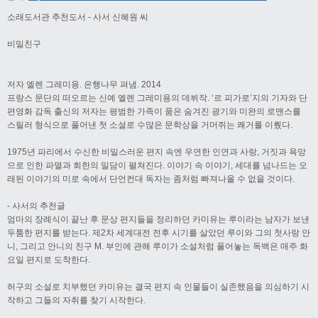
소래도서관 추천도서 - 사서 신혜원 씨
비밀친구
저자 엘렌 그레미용. 은행나무 펴냄. 2014
프랑스 문단의 떠오르는 신예 엘렌 그레미용의 데뷔작. ‘르 피가로’지의 기자와 단
편영화 감독 출신의 저자는 평범한 가족이 품은 숨겨진 광기와 미완의 로맨스를
스릴러 형식으로 풀어낸 첫 소설로 수많은 문학상을 거머쥐는 쾌거를 이뤘다.
1975년 파리에서 수신한 비밀스러운 편지 속엔 우연한 인연과 사랑, 거짓과 욕망
으로 인한 파멸과 회한의 밀담이 펼쳐진다. 이야기 속 이야기, 세대를 넘나드는 오
래된 이야기의 미로 속에서 단언컨대 독자는 좀처럼 빠져나올 수 없을 것이다.
- 사서의 추천글
엄마의 장례식이 끝난 후 문상 편지들을 정리하던 카미유는 루이라는 남자가 보낸
두툼한 편지를 받는다. 제2차 세계대전 전후 시기를 살았던 루이와 그의 첫사랑 안
니, 그리고 안니의 친구 M. 부인에 관해 루이가 소설처럼 풀어놓는 독백은 매주 화
요일 편지로 도착한다.
허구의 소설로 치부했던 카미유는 결국 편지 속 인물들이 실존했음을 의심하기 시
작하고 그들의 자취를 찾기 시작한다.