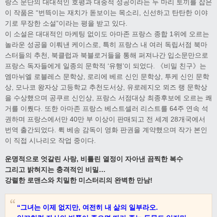
랑스 문단의 대대적인 호평과 대중적 성공이라는 두 마리 토끼를 잡은
이 작품은 “번뜩이는 재치가 돋보이는 목소리, 신선하고 탄탄한 이야
기로 무장한 소설”이라는 평을 받고 있다.
이 소설은 대대적인 마케팅 없이도 아마존 프랑스 종합 1위에 오르는
놀라운 성공을 이뤄낸 케이스로, 특히 프랑스 내 여러 독립서점 북마
스터들의 추천, 북클럽과 북블로거들을 통해 퍼져나간 입소문만으로
프랑스 독자들에게 일종의 문학적 ‘유행’이 되었다. 《비밀 친구》는
엠마뉘엘 로블레스 문학상, 로리에 베르 신인 문학상, 투케 신인 문학
상, 모나코 왕자상 고등학교 추천도서상, 유로레지오 뫼즈 랭 문학상
을 수상했으며 공쿠르 신인상, 프랑스 서점대상 최종후보에 오르는 쾌
거를 이뤘다. 또한 아마존 프랑스 베스트셀러 리스트를 64주 연속 석
권하며 프랑스에서만 40만 부 이상이 판매되고 전 세계 28개국에서
번역 출간되었다. 뤽 베송 감독이 영화 판권을 계약했으며 작가 본인
이 직접 시나리오 작업 중이다.
운명적으로 엇갈린 사랑, 비틀린 열정이 자아낸 끔찍한 복수
그리고 밝혀지는 충격적인 비밀…
강렬한 로맨스와 치밀한 미스터리의 완벽한 만남!
“그녀는 이제 없지만, 여전히 내 삶의 일부라오.