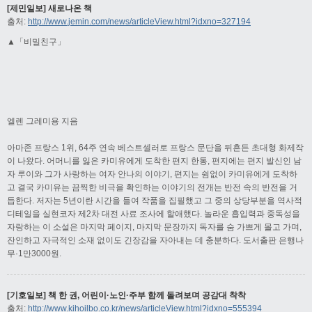
[제민일보] 새로나온 책
출처:
http://www.jemin.com/news/articleView.html?idxno=327194
▲「비밀친구」
엘렌 그레미용 지음
아마존 프랑스 1위, 64주 연속 베스트셀러로 프랑스 문단을 뒤흔든 초대형 화제작
이 나왔다. 어머니를 잃은 카미유에게 도착한 편지 한통, 편지에는 편지 발신인 남
자 루이와 그가 사랑하는 여자 안나의 이야기, 편지는 쉼없이 카미유에게 도착하
고 결국 카미유는 끔찍한 비극을 확인하는 이야기의 전개는 반전 속의 반전을 거
듭한다. 저자는 5년이란 시간을 들여 작품을 집필했고 그 중의 상당부분을 역사적
디테일을 실현코자 제2차 대전 사료 조사에 할애했다. 놀라운 흡입력과 중독성을
자랑하는 이 소설은 마지막 페이지, 마지막 문장까지 독자를 숨 가쁘게 몰고 가며,
잔인하고 자극적인 소재 없이도 긴장감을 자아내는 데 충분하다. 도서출판 은행나
무·1만3000원.
[기호일보] 책 한 권, 어린이·노인·주부 함께 돌려보며 공감대 착착
출처:
http://www.kihoilbo.co.kr/news/articleView.html?idxno=555394