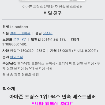
아마존 프랑스 1위! 64주 연속 베스트셀러
비밀 친구
원제
Le confident
지음
엘렌 그레미용
|
옮김
장소미
브랜드
은행나무
|
발행일
2014년 2월 19일
|
ISBN
9788956607481
사양
변형판 150x210 · 288쪽
|
가격
13,000원
(전자책: 9,000원)
분야
해외소설
수상/선정
엠마뉘엘 로블레스 문학상 • 로리에 베르 신인 문학상 • 투
케 신인 문학상 등 5개 문학상 석권
뤽 베송 감독 영화화 예정
책소개
아마존 프랑스 1위! 64주 연속 베스트셀러
“사랑 때문에 죽다!”