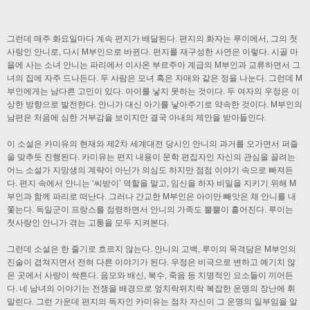
그런데 매주 화요일마다 계속 편지가 배달된다. 편지의 화자는 루이에서, 그의 첫
사랑인 안니로, 다시 M부인으로 바뀐다. 편지를 재구성한 사연은 이렇다. 시골 마
을에 사는 소녀 안니는 파리에서 이사온 부르주아 계급의 M부인과 교류하면서 그
녀의 집에 자주 드나든다. 두 사람은 모녀 혹은 자매와 같은 정을 나눈다. 그런데 M
부인에게는 남다른 고민이 있다. 아이를 낳지 못하는 것이다. 두 여자의 우정은 이
상한 방향으로 발전한다. 안니가 대신 아기를 낳아주기로 약속한 것이다. M부인의
남편은 처음에 심한 거부감을 보이지만 결국 아내의 제안을 받아들인다.
이 소설은 카미유의 현재와 제2차 세계대전 당시인 안니의 과거를 오가면서 퍼즐
을 맞추듯 진행된다. 카미유는 편지 내용이 문학 편집자인 자신의 관심을 끌려는
어느 소설가 지망생의 계략이 아닌가 의심도 하지만 점점 이야기 속으로 빠져든
다. 편지 속에서 안니는 ‘씨받이’ 역할을 맡고, 임신을 하자 비밀을 지키기 위해 M
부인과 함께 파리로 떠난다. 그러나 간교한 M부인은 아이만 빼앗은 채 안니를 내
쫓는다. 독일군이 프랑스를 점령하면서 안니의 가족도 뿔뿔이 흩어진다. 루이는
첫사랑인 안니가 겪는 고통을 모두 지켜본다.
그런데 소설은 한 줄기로 흐르지 않는다. 안니의 고백, 루이의 목격담은 M부인의
진술이 겹쳐지면서 전혀 다른 이야기가 된다. 우정은 비극으로 변하고 예기치 않
은 곳에서 사랑이 싹튼다. 음모와 배신, 복수, 죽음 등 치명적인 요소들이 끼어든
다. 네 남녀의 이야기는 전쟁을 배경으로 엎치락뒤치락 복잡한 운명의 장난에 휘
말린다. 그런 가운데 편지의 독자인 카미유는 점차 자신이 그 운명의 일부임을 알