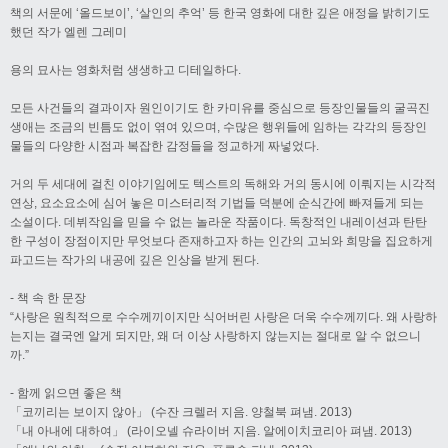
책의 서문에 ‘올드보이’, ‘살인의 추억’ 등 한국 영화에 대한 깊은 애정을 밝히기도
했던 작가 엘렌 그레미
용의 묘사는 영화처럼 생생하고 디테일하다.
모든 사건들의 결과이자 원인이기도 한 카미유를 중심으로 등장인물들의 굴곡진
생애는 조금의 빈틈도 없이 엮여 있으며, 수많은 행위들에 임하는 각각의 등장인
물들의 다양한 시점과 복잡한 감정들을 정교하게 짜넣었다.
거의 두 세대에 걸친 이야기임에도 텍스트의 독해와 거의 동시에 이뤄지는 시각적
연상, 요소요소에 심어 놓은 미스터리적 기법들 덕분에 순식간에 빠져들게 되는
소설이다. 데뷔작임을 믿을 수 없는 놀라운 작품이다. 독창적인 내레이션과 탄탄
한 구성이 장점이지만 무엇보다 존재하고자 하는 인간의 고뇌와 희망을 집요하게
파고드는 작가의 내공에 깊은 인상을 받게 된다.
- 책 속 한 문장
“사랑은 원칙적으로 수수께끼이지만 식어버린 사랑은 더욱 수수께끼다. 왜 사랑하
는지는 결국엔 알게 되지만, 왜 더 이상 사랑하지 않는지는 절대로 알 수 없으니
까.”
- 함께 읽으면 좋은 책
「코끼리는 보이지 않아」 (수잔 크렐러 지음. 양철북 펴냄. 2013)
「내 아내에 대하여」 (라이오넬 슈라이버 지음. 알에이치코리아 펴냄. 2013)