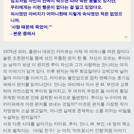
잉꼬처럼 자신의 반쪽이 죽으면 따라 죽는 동물도 있지만,
우리에게는 이런 행운이 없다는 걸 알고 있었다오.
의사였던 아버지가 어머니한테 이렇게 속삭였던 적은 없었으
니까.
‘사랑 때문에 죽었어.’”
- 본문 중에서
1975년 파리, 출판사 대표인 카미유는 이제 막 어머니를 여읜 참이다.
숱한 조문편지들 틈에 섞인 두툼한 편지 한 통. 자신이 모르는, 루이라
는 남자가 보낸 이 편지엔 루이 자신과 그가 사랑하는 안니라는 여자
의 이야기가 담겨 있다. 이후 편지는 매주 화요일마다 꼬박꼬박 날아
들며 이야기를 이어가고, 카미유는 불안감으로 점차 변해가는 호기심
속에서 편지를 읽어나간다. 안니는 파리에서 이사 온 M. 부인과 교류
하며 자연스럽게 루이와 멀어지고, 두 여자의 우정은 둘 사이의 황당
무계한 약조로 인해 끔찍한 비극으로 돌변한다. 루이는 누구이며 왜
카미유에게 이런 편지를 보내는 것일까? 이것은 편지를 가장한 작가
지망생의 소설 원고일까, 아니면 실제로 존재하는 소름 끼치는 비밀을
누설하는 편지일까?
서로 다른 시대를 살아가는 카미유, 루이, 안니, M. 부인, 네 명의 목소
리로 펼쳐지는 《비밀 친구》는 마치 ‘마트료시카 인형’처럼 이야기