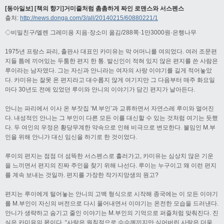
[동아일보] [책의 향기]거미줄처럼 촘촘하게 짜인 로맨스와 서스펜스
출처:
http://news.donga.com/3/all/20140215/60880221/1
◇비밀친구/엘렌 그레미용 지음·장소미 옮김/288쪽·1만3000원·은행나무
1975년 프랑스 파리, 출판사 대표인 카미유는 막 어머니를 여의었다. 여러 조문편
지들 틈에 끼어있는 두툼한 편지 한 통. 발신인이 적혀 있지 않은 편지를 쓴 사람은
루이라는 남자였다. 그는 자신과 안니라는 여자의 사랑 이야기를 길게 적어놓았
다. 카미유는 잘못 온 편지라고 대수롭지 않게 여기지만 그 다음부터 매주 화요일
마다 30년도 전에 있었던 루이와 안니의 이야기가 담긴 편지가 날아든다.
안니는 파리에서 이사 온 부잣집 ‘M.부인’과 교류하면서 자연스레 루이와 멀어진
다. 내성적인 안니는 그 부인이 다른 모든 이를 대신할 수 있는 것처럼 여기는 듯했
다. 두 여인의 우정은 황당무계한 약속으로 인해 비극으로 변모한다. 불임인 M.부
인을 위해 안니가 대신 임신을 하기로 한 것이었다.
루이의 편지는 점점 더 섬뜩한 서스펜스로 흘러가고, 카미유는 심상치 않은 기운
을 느끼면서 편지의 진짜 주인을 찾기 위해 나선다. 루이는 누구이고 왜 이런 편지
를 계속 보내는 것일까. 편지를 가장한 작가지망생의 원고?
편지는 루이에게 털어놓는 안니의 고백 형식으로 시작해 종국에는 이 모든 이야기
를 M.부인이 자신의 버전으로 다시 풀어내면서 이야기는 온전한 모습을 드러낸다.
안니가 생략하고 숨기고 줄인 이야기는 M.부인의 기억으로 퍼즐처럼 맞춰진다. 진
실은 카미유의 몫이다. “사랑은 원칙적으로 수수께끼지만 식어버린 사랑은 더욱