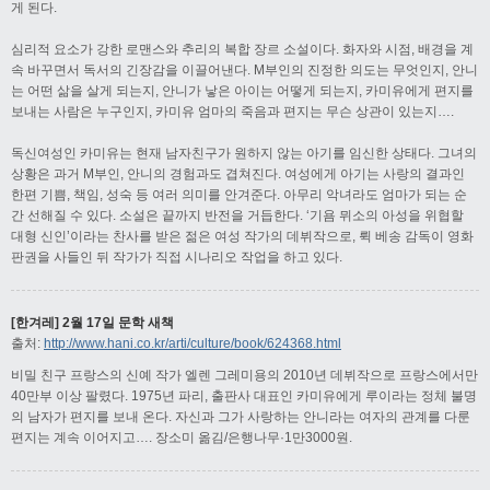
게 된다.
심리적 요소가 강한 로맨스와 추리의 복합 장르 소설이다. 화자와 시점, 배경을 계
속 바꾸면서 독서의 긴장감을 이끌어낸다. M부인의 진정한 의도는 무엇인지, 안니
는 어떤 삶을 살게 되는지, 안니가 낳은 아이는 어떻게 되는지, 카미유에게 편지를
보내는 사람은 누구인지, 카미유 엄마의 죽음과 편지는 무슨 상관이 있는지….
독신여성인 카미유는 현재 남자친구가 원하지 않는 아기를 임신한 상태다. 그녀의
상황은 과거 M부인, 안니의 경험과도 겹쳐진다. 여성에게 아기는 사랑의 결과인
한편 기쁨, 책임, 성숙 등 여러 의미를 안겨준다. 아무리 악녀라도 엄마가 되는 순
간 선해질 수 있다. 소설은 끝까지 반전을 거듭한다. ‘기욤 뮈소의 아성을 위협할
대형 신인’이라는 찬사를 받은 젊은 여성 작가의 데뷔작으로, 뤽 베송 감독이 영화
판권을 사들인 뒤 작가가 직접 시나리오 작업을 하고 있다.
[한겨레] 2월 17일 문학 새책
출처:
http://www.hani.co.kr/arti/culture/book/624368.html
비밀 친구 프랑스의 신예 작가 엘렌 그레미용의 2010년 데뷔작으로 프랑스에서만
40만부 이상 팔렸다. 1975년 파리, 출판사 대표인 카미유에게 루이라는 정체 불명
의 남자가 편지를 보내 온다. 자신과 그가 사랑하는 안니라는 여자의 관계를 다룬
편지는 계속 이어지고…. 장소미 옮김/은행나무·1만3000원.