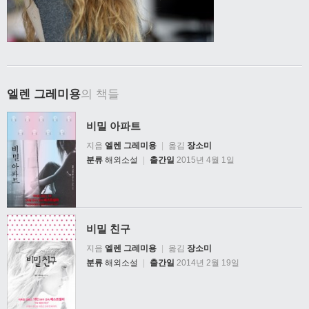
엘렌 그레미용
의 책들
비밀 아파트
지음
엘렌 그레미용
|
옮김
장소미
분류
해외소설
|
출간일
2015년 4월 1일
비밀 친구
지음
엘렌 그레미용
|
옮김
장소미
분류
해외소설
|
출간일
2014년 2월 19일