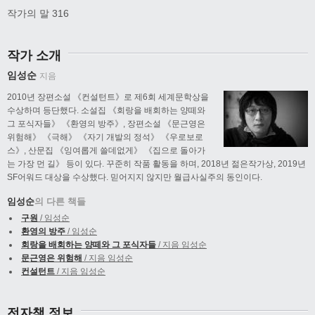
작가의 말 316
작가 소개
임성순
지음
2010년 장편소설 《컨설턴트》로 제6회 세계문학상을
수상하며 등단했다. 소설집 《회랑을 배회하는 양떼와
그 포식자들》 《환영의 방주》, 장편소설 《문근영은
위험해》 《극해》 《자기 개발의 정석》 《우로보로
스》, 산문집 《잉여롭게 쓸데없게》 《집으로 돌아가
는 가장 먼 길》 등이 있다. 꾸준히 작품 활동을 하며, 2018년 젊은작가상, 2019년
SF어워드 대상을 수상했다. 믿어지지 않지만 월급사실주의 동인이다.
임성순
의 다른 책들
구원
/ 임성순
환영의 방주
/ 임성순
회랑을 배회하는 양떼와 그 포식자들
/ 지음 임성순
문근영은 위험해
/ 지음 임성순
컨설턴트
/ 지음 임성순
전자책 정보