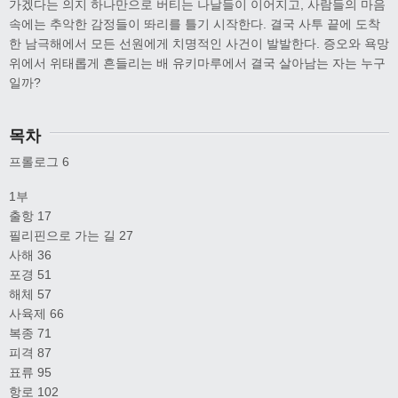
가겠다는 의지 하나만으로 버티는 나날들이 이어지고, 사람들의 마음
속에는 추악한 감정들이 똬리를 틀기 시작한다. 결국 사투 끝에 도착
한 남극해에서 모든 선원에게 치명적인 사건이 발발한다. 증오와 욕망
위에서 위태롭게 흔들리는 배 유키마루에서 결국 살아남는 자는 누구
일까?
목차
프롤로그 6
1부
출항 17
필리핀으로 가는 길 27
사해 36
포경 51
해체 57
사육제 66
복종 71
피격 87
표류 95
항로 102