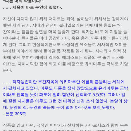
“나는 너의 악몽이다!”
…… 지옥이 바로 눈앞에 있었다.
자신이 다치지 않기 위해 저지르는 죄악, 살아남기 위해서는 강해져야
했던 자의 광기, 시대와 전쟁이 불러일으키는 생에 대한 환멸은 ‘인
간’이라는 참담한 심연을 더욱 들끓게 한다. 작가는 바로 이 지점을 들
여다본다. 독자들은 이에 공감하거나, 혹은 충격과 두려움에 몸서리치
게 된다. 그리고 현실적이면서도 소설적인 요소들로 서사적인 재미를
부여한 이야기에 빨려 들어갈 듯 작품을 읽게 된다. 시대와 지역적 상
황에 맞게 부여한 캐릭터 각자의 에피소드는 작품의 큰 줄기 서사를
이끄는, 다이내믹한 힘이 되고 이를 바탕으로 유키마루는 극해로 치닫
는다.
…… 적자생존이란 무간지옥이 유키마루란 이름의 흔들리는 세계에
서 펼쳐지고 있었다. 아무도 타륜을 잡지 않았으므로 유키마루는 금방
이라도 전복될 듯이 파도에 밀려 힘없이 선회하고 있었다. 그러나 겁
에 질린 사내들은 아무도 그런 것 따위엔 신경 쓰지 않았다. 눈앞의 상
대, 눈앞의 적, 눈앞의 죽음에 눈이 멀어 아무것도 보지 못했다.
- 본문 305쪽
작품을 읽고 나면, 극적인 이야기가 선사하는 카타르시스와 함께 무수