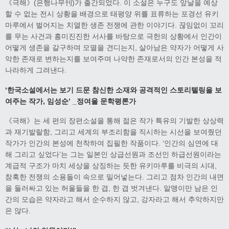
《극해》(은행나무刊)가 출간되었다. 이 소설은 누구도 앞날을 예상
할 수 없는 전시 상황을 배경으로 태평양 위를 표류하는 포경선 유키
마루에서 벌어지는 치열한 생존 전쟁에 관한 이야기다. 끊임없이 꼬리
를 무는 사건과 흥미진진한 서사를 바탕으로 극한의 상황에서 인간이
어떻게 생존을 갈구하며 모멸을 견디는지, 살아남은 약자가 어떻게 사
악한 존재로 변하는지를 보여주며 나약한 존재로서의 인간 본성을 적
나라하게 그려낸다.
‘한국소설에서는 보기 드문 참신한 소재와 공격적인 스토리텔링을 보
여주는 작가, 임성순’ _정여울 문학평론가
《극해》는 세 편의 장편소설을 통해 젊은 작가 특유의 기발한 상상력
과 재기발랄함, 그리고 세계의 부조리함을 직시하는 시선을 보여줬던
작가가 인간의 본성에 천착하여 집필한 작품이다. ‘인간의 심연에 대
해 그리고 싶었다’는 그는 일본인 상급선원과 조선인 하급선원이라는
계급적 구조가 마치 세상을 상징하는 듯한 유키마루를 비극의 시대,
참혹한 전쟁의 소용돌이 속으로 밀어넣는다. 그리고 점차 인간의 내면
을 둘러싸고 있는 허울들을 한 겹, 한 겹 벗겨낸다. 알맹이만 남은 인
간의 모습은 약자라고 해서 순수하지 않고, 강자라고 해서 추악하지만
은 않다.