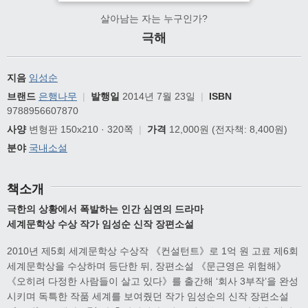
살아남는 자는 누구인가?
극해
지음
임성순
브랜드
은행나무
|
발행일
2014년 7월 23일
|
ISBN
9788956607870
사양
변형판 150x210 · 320쪽
|
가격
12,000원
(전자책: 8,400원)
분야
국내소설
책소개
극한의 상황에서 폭발하는 인간 심연의 드라마
세계문학상 수상 작가 임성순 신작 장편소설
2010년 제5회 세계문학상 수상작 《컨설턴트》로 1억 원 고료 제6회
세계문학상을 수상하며 등단한 뒤, 장편소설 《문근영은 위험해》
《오히려 다정한 사람들이 살고 있다》를 출간해 ‘회사 3부작’을 완성
시키며 독특한 작품 세계를 보여줬던 작가 임성순의 신작 장편소설