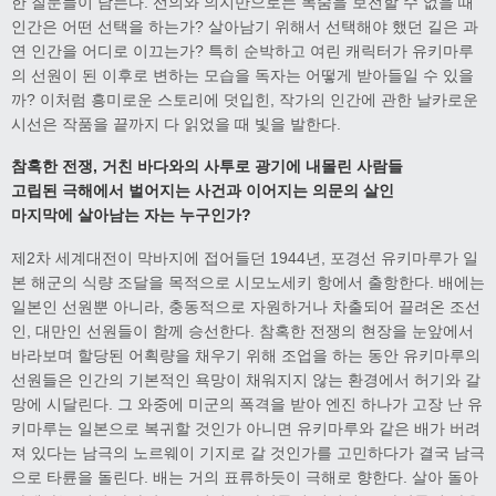
한 질문들이 남는다. 선의와 의지만으로는 목숨을 보전할 수 없을 때
인간은 어떤 선택을 하는가? 살아남기 위해서 선택해야 했던 길은 과
연 인간을 어디로 이끄는가? 특히 순박하고 여린 캐릭터가 유키마루
의 선원이 된 이후로 변하는 모습을 독자는 어떻게 받아들일 수 있을
까? 이처럼 흥미로운 스토리에 덧입힌, 작가의 인간에 관한 날카로운
시선은 작품을 끝까지 다 읽었을 때 빛을 발한다.
참혹한 전쟁, 거친 바다와의 사투로 광기에 내몰린 사람들
고립된 극해에서 벌어지는 사건과 이어지는 의문의 살인
마지막에 살아남는 자는 누구인가?
제2차 세계대전이 막바지에 접어들던 1944년, 포경선 유키마루가 일
본 해군의 식량 조달을 목적으로 시모노세키 항에서 출항한다. 배에는
일본인 선원뿐 아니라, 충동적으로 자원하거나 차출되어 끌려온 조선
인, 대만인 선원들이 함께 승선한다. 참혹한 전쟁의 현장을 눈앞에서
바라보며 할당된 어획량을 채우기 위해 조업을 하는 동안 유키마루의
선원들은 인간의 기본적인 욕망이 채워지지 않는 환경에서 허기와 갈
망에 시달린다. 그 와중에 미군의 폭격을 받아 엔진 하나가 고장 난 유
키마루는 일본으로 복귀할 것인가 아니면 유키마루와 같은 배가 버려
져 있다는 남극의 노르웨이 기지로 갈 것인가를 고민하다가 결국 남극
으로 타륜을 돌린다. 배는 거의 표류하듯이 극해로 향한다. 살아 돌아