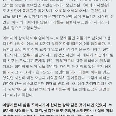
장하는 모습을 보여줬던 최민경 작가가 중편소설 《마리의 사생활》
로 3년 만에 독자들을 찾아왔다. ‘어제와 어제의 어제가 같았던 나
날’을 보내던 중 갑자기 찾아온 ‘마리’ 때문에 삶이 흔들리기 시작한 주
인공 ‘하나’의 이야기를 담은 이 작품은 ‘은행나무 노벨라’ 시리즈 네
번째 권으로 포함되었다.
아버지의 장례식 이후 엄마와 나, 이렇게 둘만 외톨이로 남았다고 생
각하던 하나는 어느 날 갑자기 찾아온 마리 때문에 어리둥절하다. 초
등학교 졸업 이후 전혀 교류가 없었던 마리의 방문은 하나에게 전혀
예고되지도, 증후가 발견되지도 않았던 사건이다. 게다가 자신의 어릴
적 친구는 못생기고 존재감 없던 ‘말희’였으나 지금 마리에게 말희의
외모는 희미하게 남아 있을 뿐이다. 자신이 쓴 기억도 없는 편지 뭉치
를 가지고 와 그녀의 친구였노라 증명하는 마리 때문에 하나는 잊고
있었던 자신의 예전 모습과 기억을 차차 길어올린다. 그렇게 마리는
엄마와 친구 상준으로부터 환대를 받고 하나의 생에 자리매김해 나간
다. 단단하다고 여겼던 하나의 관계들은 마리로 인해 조금씩 균열을
내보이기 시작한다.
어떻게든 내 삶을 꾸려나가야 한다는 강박 같은 것이 내겐 있었다
.
누
군가를 사랑하는 일 따위
,
생각만 해도 귀찮게 느껴졌다
.
내 삶에 마리