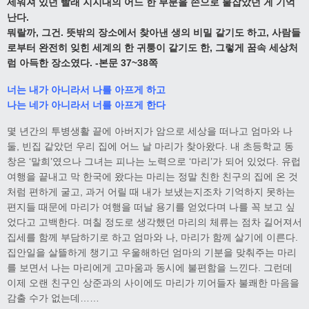
세워져 있던 빨래 지지대의 어느 한 부분을 손으로 붙잡았던 게 기억
난다
.
뭐랄까
,
그건
.
뜻밖의 장소에서 찾아낸 생의 비밀 같기도 하고
,
사람들
로부터 완전히 잊힌 세계의 한 귀퉁이 같기도 한
,
그렇게 꿈속 세상처
럼 아득한 장소였다
. -
본문
37~38
쪽
너는 내가 아니라서 나를 아프게 하고
나는 네가 아니라서 너를 아프게 한다
몇 년간의 투병생활 끝에 아버지가 암으로 세상을 떠나고 엄마와 나
둘, 빈집 같았던 우리 집에 어느 날 마리가 찾아왔다. 내 초등학교 동
창은 ‘말희’였으나 그녀는 피나는 노력으로 ‘마리’가 되어 있었다. 유럽
여행을 끝내고 막 한국에 왔다는 마리는 정말 친한 친구의 집에 온 것
처럼 편하게 굴고, 과거 어릴 때 내가 보냈는지조차 기억하지 못하는
편지들 때문에 마리가 여행을 떠날 용기를 얻었다며 나를 꼭 보고 싶
었다고 고백한다. 며칠 정도로 생각했던 마리의 체류는 점차 길어져서
집세를 함께 부담하기로 하고 엄마와 나, 마리가 함께 살기에 이른다.
집안일을 살뜰하게 챙기고 우울해하던 엄마의 기분을 맞춰주는 마리
를 보면서 나는 마리에게 고마움과 동시에 불편함을 느낀다. 그런데
이제 오랜 친구인 상준과의 사이에도 마리가 끼어들자 불쾌한 마음을
감출 수가 없는데……