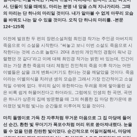
서
,
단둘이 있을 때에도
,
마리는 분명 내 앞을 스쳐 지나가리라
.
그때
의 마리는 단 하나의 마리일 것이다
.
내가 알아볼 수 없게 아무리 모습
을 바꿔도 나는 알 수 있을 것이다
.
오직 단 하나의 마리를
. -
본문
124~125
쪽
이전에 발표한 두 편의 장편소설처럼 최민경 작가는 주인공 아버지의
죽음으로 이 소설을 시작한다. “써놓고 보니 이번 소설도 죽음으로 시
작한다는 것에 스스로 놀랐다. 20대 초반의 개인적인 경험이 워낙 강
렬했던 것 같다”라고 이에 대해 최민경 작가는 밝힌 바 있는데, 인간이
겪는 가장 흔한 죽음의 대리 체험인 친인척의 죽음 이후 작가는 어떤
이별들은 삶을 크게 변화시키기도 한다는 것을 깨달았을 것이다. 죽음
이라는 이별의식을 치러낸 생의 모습은 그래서 가장 인간적이고 소설
적일 수밖에 없다. 우리의 삶이 유한하다는 두려움 위에 쌓아올린 삶
은 비록 쉽게 허물어진다고 하더라도, 그럼에도 인생의 한 곡면, 곡면
은 하나가 상준의 집에 방문했을 때 그의 허름한 집 마당 한가운데 쏟
아졌던 빛처럼 빛나는 순간들로 이루어져 있을 것이다.
마치 돌멩이로 가득 찬 자루처럼 무거운 마음으로 그 집 마당에 들어
선 순간
,
환한 빛 무더기가 폭포수처럼 머리 위로 쏟아져내렸다
.
눈을
뜰 수 없을 만큼 찬란한 빛이었다
.
순간적으로 어질어질해서
,
마당에