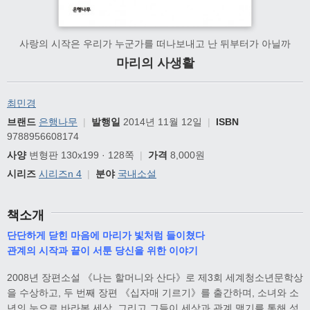
사랑의 시작은 우리가 누군가를 떠나보내고 난 뒤부터가 아닐까
마리의 사생활
최민경
브랜드
은행나무
|
발행일
2014년 11월 12일
|
ISBN
9788956608174
사양
변형판 130x199 · 128쪽
|
가격
8,000원
시리즈
시리즈n 4
|
분야
국내소설
책소개
단단하게 닫힌 마음에 마리가 빛처럼 들이쳤다
관계의 시작과 끝이 서툰 당신을 위한 이야기
2008년 장편소설 《나는 할머니와 산다》로 제3회 세계청소년문학상
을 수상하고, 두 번째 장편 《십자매 기르기》를 출간하며, 소녀와 소
년의 눈으로 바라본 세상, 그리고 그들이 세상과 관계 맺기를 통해 성