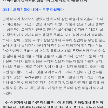
가 끼어들기 전까지는
,
정말이지 그게 다였다
. -
본문
21
쪽
떠나보낸 당신들이 내게는 모두 마리였다
만약 마리가 찾아오지 않았다면 하나의 삶은 어떻게 되었을까? 하나
가 예감했듯이 지금의 일을 계속하며 엄마와 함께 살고 자신을 좋아하
는 상준과는 그럭저럭 친구로 만나며 살아갔을까? 지금 이대로의 삶
이 평탄하게 이어지리라는 생각은 우리의 자조 섞인 기대에 불과하다.
하나의 삶이 그렇듯 우리의 삶은 언제나 무수히 침입하는 우연한 순간
들에 의해서 굴러간다. 하나에게 마리는 생의 방향이 휘어지는 어느
한순간이었고 우리는 이 소설을 통해서 자신의 우주에서만 만날 수 있
는 찰나를 더듬어볼 기회를 얻을 수 있을 것이다. 갑작스러운 마리의
방문에 하나가 보인 반응은 우리가 삶을 대하는 태도와 다르지 않다.
하나와 우리는, 새로 주어진 것에 대해서는 일단 배척하고, 오해가 풀
리면 받아들이고, 자기 것을 내어주다가도 이내 자신이 가진 전부를
뺏기지 않을까 두려워한다. 결국 마리를 떠나보낸다 하더라도 마리로
인해 틀어진 삶의 방향은 다시 수정되지 않고 또 다른 마리를 향해 하
나를 이끌 것이다. 최민경 작가가 말하는 우리의 삶은 이렇게 이어져
나간다.
나는 어딘가에서 또 다른 마리를 만나게 되리라
.
지하철에서 혹은 여
행지에서
,
시끌벅적한 카페의 귀퉁이 자리에서
.
혼자서
,
또는 여럿이