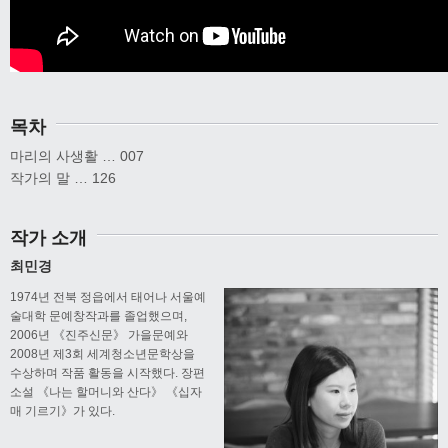
목차
마리의 사생활 … 007
작가의 말 … 126
작가 소개
최민경
1974년 전북 정읍에서 태어나 서울예
술대학 문예창작과를 졸업했으며,
2006년 《진주신문》 가을문예와
2008년 제3회 세계청소년문학상을
수상하며 작품 활동을 시작했다. 장편
소설 《나는 할머니와 산다》 《십자
매 기르기》가 있다.