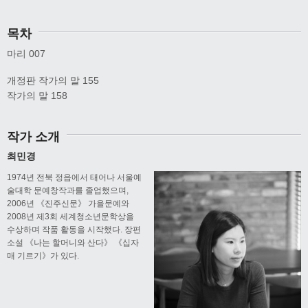
목차
마리 007
개정판 작가의 말 155
작가의 말 158
작가 소개
최민경
1974년 전북 정읍에서 태어나 서울예
술대학 문예창작과를 졸업했으며,
2006년 《진주신문》 가을문예와
2008년 제3회 세계청소년문학상을
수상하며 작품 활동을 시작했다. 장편
소설 《나는 할머니와 산다》 《십자
매 기르기》가 있다.