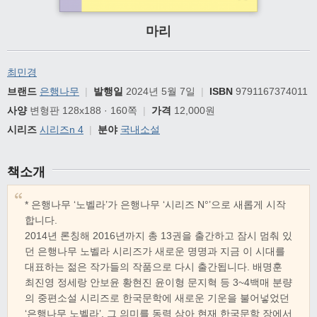
마리
최민경
브랜드
은행나무
|
발행일
2024년 5월 7일
|
ISBN
9791167374011
사양
변형판 128x188 · 160쪽
|
가격
12,000원
시리즈
시리즈n 4
|
분야
국내소설
책소개
* 은행나무 ‘노벨라’가 은행나무 ‘시리즈 N°’으로 새롭게 시작
합니다.
2014년 론칭해 2016년까지 총 13권을 출간하고 잠시 멈춰 있
던 은행나무 노벨라 시리즈가 새로운 명명과 지금 이 시대를
대표하는 젊은 작가들의 작품으로 다시 출간됩니다. 배명훈
최진영 정세랑 안보윤 황현진 윤이형 문지혁 등 3~4백매 분량
의 중편소설 시리즈로 한국문학에 새로운 기운을 불어넣었던
‘은행나무 노벨라’. 그 의미를 동력 삼아 현재 한국문학 장에서