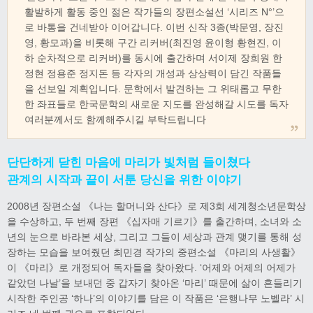
활발하게 활동 중인 젊은 작가들의 장편소설선 ‘시리즈 N°’으
로 바통을 건네받아 이어갑니다. 이번 신작 3종(박문영, 장진
영, 황모과)을 비롯해 구간 리커버(최진영 윤이형 황현진, 이
하 순차적으로 리커버)를 동시에 출간하며 서이제 장희원 한
정현 정용준 정지돈 등 각자의 개성과 상상력이 담긴 작품들
을 선보일 계획입니다. 문학에서 발견하는 그 위태롭고 무한
한 좌표들로 한국문학의 새로운 지도를 완성해갈 시도를 독자
여러분께서도 함께해주시길 부탁드립니다
단단하게 닫힌 마음에 마리가 빛처럼 들이쳤다
관계의 시작과 끝이 서툰 당신을 위한 이야기
2008년 장편소설 《나는 할머니와 산다》로 제3회 세계청소년문학상
을 수상하고, 두 번째 장편 《십자매 기르기》를 출간하며, 소녀와 소
년의 눈으로 바라본 세상, 그리고 그들이 세상과 관계 맺기를 통해 성
장하는 모습을 보여줬던 최민경 작가의 중편소설 《마리의 사생활》
이 《마리》로 개정되어 독자들을 찾아왔다. ‘어제와 어제의 어제가
같았던 나날’을 보내던 중 갑자기 찾아온 ‘마리’ 때문에 삶이 흔들리기
시작한 주인공 ‘하나’의 이야기를 담은 이 작품은 ‘은행나무 노벨라’ 시