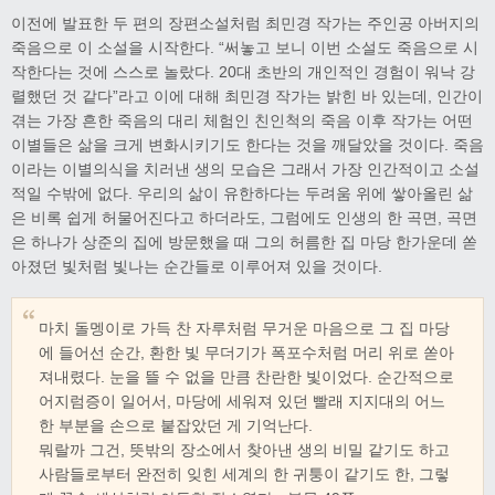
이전에 발표한 두 편의 장편소설처럼 최민경 작가는 주인공 아버지의
죽음으로 이 소설을 시작한다. “써놓고 보니 이번 소설도 죽음으로 시
작한다는 것에 스스로 놀랐다. 20대 초반의 개인적인 경험이 워낙 강
렬했던 것 같다”라고 이에 대해 최민경 작가는 밝힌 바 있는데, 인간이
겪는 가장 흔한 죽음의 대리 체험인 친인척의 죽음 이후 작가는 어떤
이별들은 삶을 크게 변화시키기도 한다는 것을 깨달았을 것이다. 죽음
이라는 이별의식을 치러낸 생의 모습은 그래서 가장 인간적이고 소설
적일 수밖에 없다. 우리의 삶이 유한하다는 두려움 위에 쌓아올린 삶
은 비록 쉽게 허물어진다고 하더라도, 그럼에도 인생의 한 곡면, 곡면
은 하나가 상준의 집에 방문했을 때 그의 허름한 집 마당 한가운데 쏟
아졌던 빛처럼 빛나는 순간들로 이루어져 있을 것이다.
마치 돌멩이로 가득 찬 자루처럼 무거운 마음으로 그 집 마당
에 들어선 순간, 환한 빛 무더기가 폭포수처럼 머리 위로 쏟아
져내렸다. 눈을 뜰 수 없을 만큼 찬란한 빛이었다. 순간적으로
어지럼증이 일어서, 마당에 세워져 있던 빨래 지지대의 어느
한 부분을 손으로 붙잡았던 게 기억난다.
뭐랄까 그건, 뜻밖의 장소에서 찾아낸 생의 비밀 같기도 하고
사람들로부터 완전히 잊힌 세계의 한 귀퉁이 같기도 한, 그렇