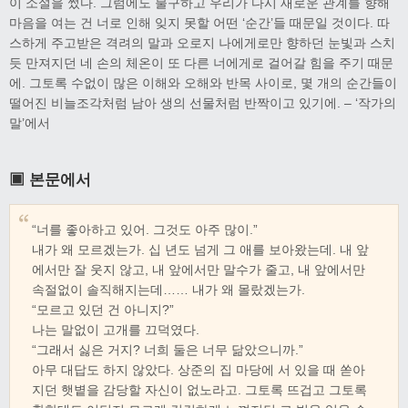
이 소설을 썼다. 그럼에도 불구하고 우리가 다시 새로운 관계를 향해
마음을 여는 건 너로 인해 잊지 못할 어떤 ‘순간’들 때문일 것이다. 따
스하게 주고받은 격려의 말과 오로지 나에게로만 향하던 눈빛과 스치
듯 만져지던 네 손의 체온이 또 다른 너에게로 걸어갈 힘을 주기 때문
에. 그토록 수없이 많은 이해와 오해와 반목 사이로, 몇 개의 순간들이
떨어진 비늘조각처럼 남아 생의 선물처럼 반짝이고 있기에. – ‘작가의
말’에서
▣ 본문에서
“너를 좋아하고 있어. 그것도 아주 많이.”
내가 왜 모르겠는가. 십 년도 넘게 그 애를 보아왔는데. 내 앞
에서만 잘 웃지 않고, 내 앞에서만 말수가 줄고, 내 앞에서만
속절없이 솔직해지는데…… 내가 왜 몰랐겠는가.
“모르고 있던 건 아니지?”
나는 말없이 고개를 끄덕였다.
“그래서 싫은 거지? 너희 둘은 너무 닮았으니까.”
아무 대답도 하지 않았다. 상준의 집 마당에 서 있을 때 쏟아
지던 햇볕을 감당할 자신이 없노라고. 그토록 뜨겁고 그토록