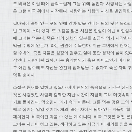
도 비극은 이럴 때에 급작스럽게 그들 위에 놓인다. 사랑하는 사람의
은 그런 비극 위에서 시작된다. 사랑하는 사람의 시신을 발견하면
길바닥에 죽어 있는 구의 옆에 앉아 말을 건네는 담의 낮은 목소리
빈 고독이 스며 있다. 또 초점을 잃은 시선은 현실이 아닌 비현실
에 그녀는 먹는다. 죽은 자의 신체의 일부를 조금씩 먹기 시작한다
먹을 수밖에 없는가, 라는 원인에 주목한다. 지금 그녀에게 현재는
할 수밖에. 죽은 자들은 심장이 멈추고 얼마 동안 청각이 살아 있
삭인다. 사람이란 뭘까, 나는 흉악범인가 혹은 싸이코인가 아니면 
그 어떤 범주에도 자신을 완전히 집어넣을 수 없다고 죽은 자의 귀에
먹을 뿐이다.
소설은 현재를 말하고 있으나 이미 연인의 죽음으로 시간은 정지
것은 사랑했던 사람과 함께한 지난 시간이 지금의 그녀 머릿속의 
거로 돌아간다. 먹으면서 과거 속에 머문다. 그를 먹는 것은 그의
째로 삼키는 일일 것이다. 제의. 죽은 자에게 남아 있는 자들이 할
제의한다. 비극이란 막을 수 있는 게 아니다. 비극 그것은 어떤 본
그녀는 자신이 하고 있는, 생각하고 있는 지금의 이 제의를 믿을 
에 그를 씹어 넘긴다. 그래야만 그는 죽지 않고 그녀 안에 살 수 