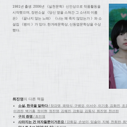
1981년 출생. 2006년 《실천문학》신인상으로 작품활동을
시작했으며, 장편소설 《당신 옆을 스쳐간 그 소녀의 이름
은》 《끝나지 않는 노래》 《나는 왜 죽지 않았는가 》와 소
설집 《팽이 》가 있다. 한겨레문학상, 신동엽문학상을 수상
했다.
최진영
의 다른 책들
소설, 한국을 말하다
/ 장강명, 곽재식, 구병모, 이서수, 이기호, 김화진, 조
이경란, 백가흠, 정이현, 정진영, 김혜진, 강화길, 김동식, 최진영, 천선란
구의 증명
/ 최진영
사라지는 건 여자들뿐이거든요
/ 강화길, 손보미, 임솔아, 지혜, 천희란, 