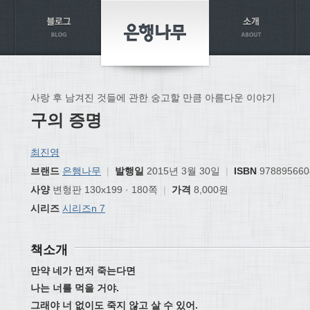
사랑 후 남겨진 것들에 관한 숭고할 만큼 아름다운 이야기
구의 증명
최진영
브랜드
은행나무
|
발행일
2015년 3월 30일
|
ISBN
978895660
사양
변형판 130x199 · 180쪽
|
가격
8,000원
시리즈
시리즈n 7
책소개
만약 네가 먼저 죽는다면
나는 너를 먹을 거야.
그래야 너 없이도 죽지 않고 살 수 있어.