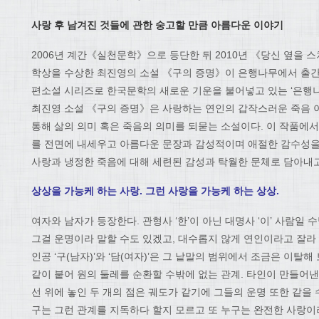
사랑 후 남겨진 것들에 관한 숭고할 만큼 아름다운 이야기
2006년 계간《실천문학》으로 등단한 뒤 2010년 《당신 옆을
학상을 수상한 최진영의 소설 《구의 증명》이 은행나무에서 출간되
편소설 시리즈로 한국문학의 새로운 기운을 불어넣고 있는 ‘은행나
최진영 소설 《구의 증명》은 사랑하는 연인의 갑작스러운 죽음 
통해 삶의 의미 혹은 죽음의 의미를 되묻는 소설이다. 이 작품에
를 전면에 내세우고 아름다운 문장과 감성적이며 애절한 감수성을
사랑과 냉정한 죽음에 대해 세련된 감성과 탁월한 문체로 담아내고
상상을 가능케 하는 사랑. 그런 사랑을 가능케 하는 상상.
여자와 남자가 등장한다. 관형사 ‘한’이 아닌 대명사 ‘이’ 사람일 
그걸 운명이라 말할 수도 있겠고, 대수롭지 않게 연인이라고 잘라
인공 ‘구(남자)’와 ‘담(여자)’은 그 낱말의 범위에서 조금은 이탈
같이 붙어 원의 둘레를 순환할 수밖에 없는 관계. 타인이 만들어낸
선 위에 놓인 두 개의 점은 궤도가 같기에 그들의 운명 또한 같을 
구는 그런 관계를 지독하다 할지 모르고 또 누구는 완전한 사랑이