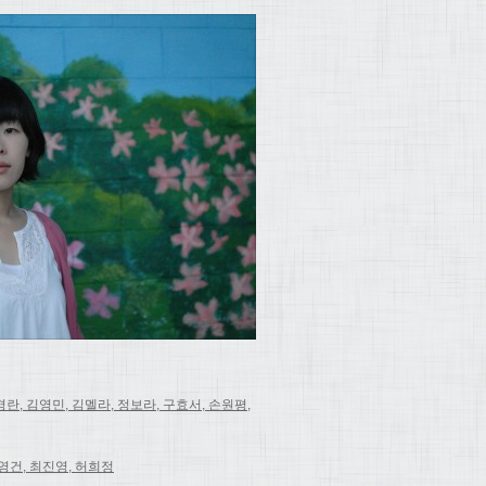
경란, 김영민, 김멜라, 정보라, 구효서, 손원평,
최영건, 최진영, 허희정