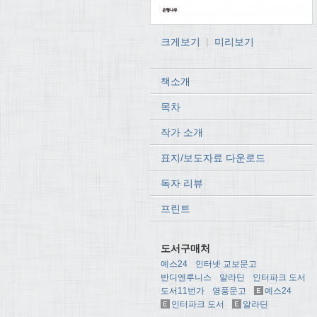
크게보기
|
미리보기
책소개
목차
작가 소개
표지/보도자료 다운로드
독자 리뷰
프린트
도서구매처
예스24
인터넷 교보문고
반디앤루니스
알라딘
인터파크 도서
도서11번가
영풍문고
예스24
인터파크 도서
알라딘