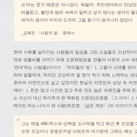
요’라는 문구 때문은 아니었다. 뭐랄까. 주민센터에서 만났던
떠올랐고, 불안과 염려 속에서 일하고 싶지 않다는 생각이 들
에까지 생각이 미치자 도저히 그럴 용기가 생겨나지 않았다.
_김혜진 〈사람의 일〉 중에서
현대 사회를 살아가는 사람들의 일상을 그린 소설들도 인상적이다.
재로 생활비를 아끼기 위해 오픈채팅방을 만들어 서로의 소비 패
‘연대’하는 사람들(이서수 〈우리들의 방〉), 고물가 시대를 맞
하며 알뜰하게, 하지만 건강하게 잘 챙겨 먹기 위해 노력하는 세
촌하여 자연인으로 살고 싶었지만 현실의 자연인과 상상 속 자연
깨비〉), 돈은 많고 시간은 없고 추운 것도 싫은 의뢰인을 위해 돈
는 자신이 대신 뛰어주게 된 백화점 오픈런(손원평 〈그 아이〉)
해야만 하는 나이가 된 사람(최진영 〈삶은 계란〉)의 이야기가 
그는 매일 ABC주스와 단백질 도시락을 먹고 퇴근 후 조깅할 여
오면 조깅이나 운동은커녕 샤워조차 버거운데 그래도 배는 고