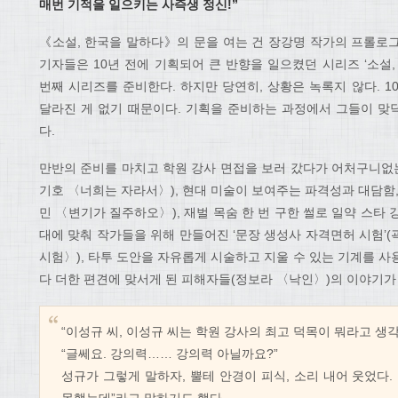
매번 기적을 일으키는 사즉생 정신!”
《소설, 한국을 말하다》의 문을 여는 건 장강명 작가의 프롤로그 〈
기자들은 10년 전에 기획되어 큰 반향을 일으켰던 시리즈 ‘소설
번째 시리즈를 준비한다. 하지만 당연히, 상황은 녹록지 않다. 
달라진 게 없기 때문이다. 기획을 준비하는 과정에서 그들이 맞
다.
만반의 준비를 마치고 학원 강사 면접을 보러 갔다가 어처구니없는
기호 〈너희는 자라서〉), 현대 미술이 보여주는 파격성과 대담함
민 〈변기가 질주하오〉), 재벌 목숨 한 번 구한 썰로 일약 스타 강
대에 맞춰 작가들을 위해 만들어진 ‘문장 생성사 자격면허 시험’
시험〉), 타투 도안을 자유롭게 시술하고 지울 수 있는 기계를 
다 더한 편견에 맞서게 된 피해자들(정보라 〈낙인〉)의 이야기가
“이성규 씨, 이성규 씨는 학원 강사의 최고 덕목이 뭐라고 생각
“글쎄요. 강의력…… 강의력 아닐까요?”
성규가 그렇게 말하자, 뿔테 안경이 피식, 소리 내어 웃었다.
못했는데”라고 말하기도 했다.