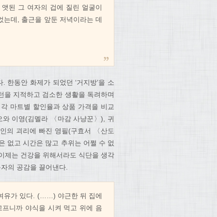
 앳된 그 여자의 겁에 질린 얼굴이
었는데, 출근을 앞둔 저녁이라는 데
 한동안 화제가 되었던 ‘거지방’을 소
턴을 지적하고 검소한 생활을 독려하며
아 각 마트별 할인율과 상품 가격을 비교
오와 이영(김멜라 〈마감 사냥꾼〉), 귀
인의 괴리에 빠진 영필(구효서 〈산도
은 없고 시간은 많고 추위는 어쩔 수 없
, 이제는 건강을 위해서라도 식단을 생각
독자의 공감을 끌어낸다.
유가 있다. (……) 야근한 뒤 집에
프니까 야식을 시켜 먹고 위에 음