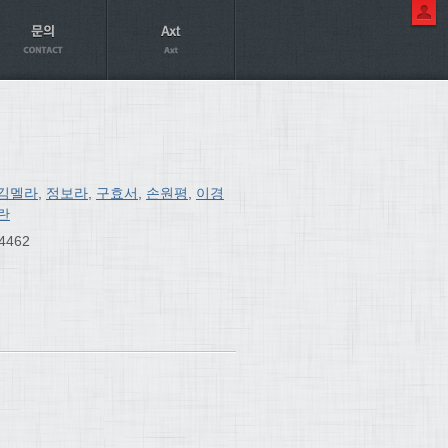
김멜라
,
정보라
,
구효서
,
손원평
,
이경
란
4462