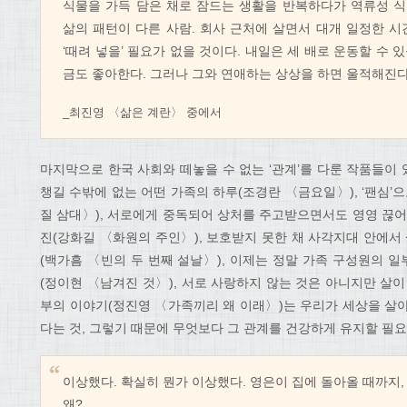
식물을 가득 담은 채로 잠드는 생활을 반복하다가 역류성 
삶의 패턴이 다른 사람. 회사 근처에 살면서 대개 일정한 
‘때려 넣을’ 필요가 없을 것이다. 내일은 세 배로 운동할 수 
금도 좋아한다. 그러나 그와 연애하는 상상을 하면 울적해진다
_최진영 〈삶은 계란〉 중에서
마지막으로 한국 사회와 떼놓을 수 없는 ‘관계’를 다룬 작품들이
챙길 수밖에 없는 어떤 가족의 하루(조경란 〈금요일〉), ‘팬심’
질 삼대〉), 서로에게 중독되어 상처를 주고받으면서도 영영 끊어
진(강화길 〈화원의 주인〉), 보호받지 못한 채 사각지대 안에
(백가흠 〈빈의 두 번째 설날〉), 이제는 정말 가족 구성원의 
(정이현 〈남겨진 것〉), 서로 사랑하지 않는 것은 아니지만 살
부의 이야기(정진영 〈가족끼리 왜 이래〉)는 우리가 세상을 살
다는 것, 그렇기 때문에 무엇보다 그 관계를 건강하게 유지할 필요
이상했다. 확실히 뭔가 이상했다. 영은이 집에 돌아올 때까지,
왜?