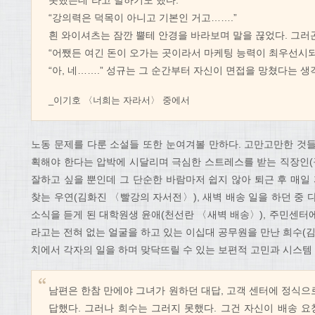
“강의력은 덕목이 아니고 기본인 거고…….”
흰 와이셔츠는 잠깐 뿔테 안경을 바라보며 말을 끊었다. 그러
“어쨌든 여긴 돈이 오가는 곳이라서 마케팅 능력이 최우선시되
“아, 네…….” 성규는 그 순간부터 자신이 면접을 망쳤다는 생
_이기호 〈너희는 자라서〉 중에서
노동 문제를 다룬 소설들 또한 눈여겨볼 만하다. 고만고만한 것
획해야 한다는 압박에 시달리며 극심한 스트레스를 받는 직장인(
잘하고 싶을 뿐인데 그 단순한 바람마저 쉽지 않아 퇴근 후 매
찾는 우연(김화진 〈빨강의 자서전〉), 새벽 배송 일을 하던 중
소식을 듣게 된 대학원생 윤애(천선란 〈새벽 배송〉), 주민센터
라고는 전혀 없는 얼굴을 하고 있는 이십대 공무원을 만난 희수(
치에서 각자의 일을 하며 맞닥뜨릴 수 있는 보편적 고민과 시스템
남편은 한참 만에야 그녀가 원하던 대답, 고객 센터에 정식으
답했다. 그러나 희수는 그러지 못했다. 그건 자신이 배송 요청