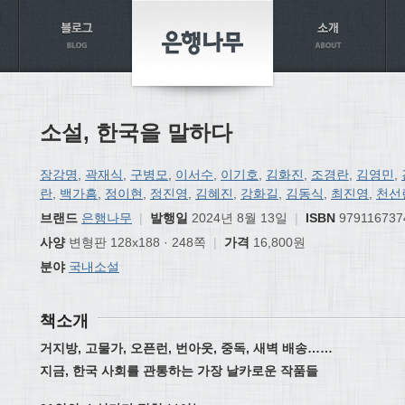
소설, 한국을 말하다
장강명
,
곽재식
,
구병모
,
이서수
,
이기호
,
김화진
,
조경란
,
김영민
,
란
,
백가흠
,
정이현
,
정진영
,
김혜진
,
강화길
,
김동식
,
최진영
,
천선
브랜드
은행나무
|
발행일
2024년 8월 13일
|
ISBN
979116737
사양
변형판 128x188 · 248쪽
|
가격
16,800원
분야
국내소설
책소개
거지방, 고물가, 오픈런, 번아웃, 중독, 새벽 배송……
지금, 한국 사회를 관통하는 가장 날카로운 작품들