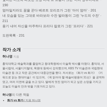
190
엄마일지라도 꿈을 꾼다 베르트 모리조가 그린 ‘아이 엄마’ · 201
내 모습을 있는 그대로 바라보라 수잔 발라동이 그린 ‘누드의 수잔’ ·
211
용기 내어 자신을 마주하다 프리다 칼로가 그린 ‘프리다’ · 221
도판목록 · 231
작가 소개
허나영
지음
홍익대학교 예술학과를 졸업하고 동대학원에서 미술학 박사를 마쳤다. 홍익대, 서
울시립대, 서울디지털대, 목원대 등에서 강의했으며, KBS TV 미술관과 국립현대
미술관 등 크고 작은 공간에서 대중강연을 했다. 저서로는 《화가 vs 화가》 《키
워드로 읽는 현대미술》이 있으며, 《꼭 읽어야 할 예술비평용어 31선》을 공역하
였고, 여러 지면에 글을 쓰고 있다. 딸에게 멋진 엄마가 되고 싶은 소망을 가지고
오늘도 미술의 안과 밖을 기웃거리고 있다.
허나영
의 다른 책들
화가 vs 화가
/ 지음 허나영