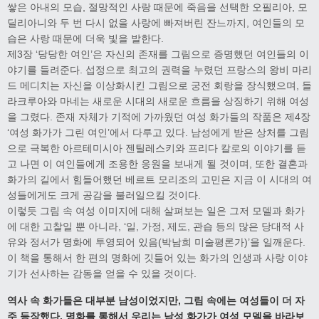
쌓은 아내의 모습, 절망적인 사랑 때문에 죽음을 선택한 오필리아, 모
딜리아니와 두 번 다시 없을 사랑에 빠져버린 잔느까지, 여인들의 모
습은 사랑 때문에 더욱 빛을 발한다.
제3장 ‘당당한 여인’은 자신의 존재를 그림으로 증명했던 여인들의 이
야기를 들려준다. 섭정으로 최고의 권력을 누렸던 프랑스의 왕비 마리
드 메디치는 자신을 이상화시킨 그림으로 궁전 회랑을 장식했으며, 들
라크루아와 마네는 새로운 시대의 새로운 흐름을 상징하기 위해 여성
을 그렸다. 존재 자체가 기적에 가까웠던 여성 화가들의 작품은 제4장
‘여성 화가가 그린 여인’에서 다루고 있다. 남성에게 받은 상처를 그림
으로 극복한 아르테미시아 젠틸레스키와 프리다 칼로의 이야기를 듣
고 나면 이 여인들에게 조용한 응원을 보내게 될 것이며, 또한 결혼과
화가의 길에서 힘들어했던 베르트 모리조의 고민은 지금 이 시대의 여
성들에게도 크게 공감을 불러일으킬 것이다.
이렇듯 그림 속 여성 이미지에 대해 살펴보는 일은 그저 모델과 화가
에 대한 고찰일 뿐 아니라, ‘일, 가정, 제도, 관습 등의 많은 당대적 사
유와 정서가 명화에 투영되어 있음(박남희 미술평론가)’을 일깨운다.
이 책을 통해서 한 편의 명화에 깃들어 있는 화가의 인생과 사랑 이야
기가 선사하는 감동을 얻을 수 있을 것이다.
역사 속 화가들은 대부분 남성이었지만, 그림 속에는 여성들이 더 자
주 등장했다. 명화를 통해서 우리는 남성 화가가 여성 모델을 바라보