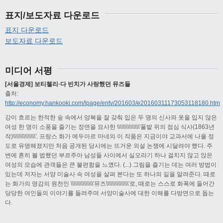
표지/보도자료 다운로드
표지 다운로드
보도자료 다운로드
미디어 서평
[서울경제] 보티첼리·다 빈치가 사랑했던 뮤즈들
출처:
http://economy.hankooki.com/lpage/entv/201603/e20160311173053118180.htm
강이 흐르는 한적한 숲 속에서 양복을 잘 갖춰 입은 두 명의 신사와 옷을 입지 않은
여성 한 명이 소풍을 즐기는 장면을 묘사한 \\\\\\\\\\\\\\\'풀밭 위의 점심 식사(1863년
작)\\\\\\\\\\\\\\\'. 프랑스 화가 에두아르 마네의 이 작품은 지금이야 교과서에 나올 정
도로 유명해졌지만 처음 공개된 당시에는 뜨거운 외설 논쟁에 시달려야 했다. 주
변에 흔히 볼 법했던 부르주아 남성들 사이에서 실오라기 하나 걸치지 않고 앉은
여성의 모습에 관객들은 큰 불편함을 느꼈다. (...) 그림을 즐기는 데는 여러 방법이
있는데 저자는 서양 미술사 속 여성을 살펴 본다는 또 하나의 길을 알려준다. 때로
는 화가의 영감의 원천인 \\\\\\\\\\\\\\\'뮤즈\\\\\\\\\\\\\\\'로, 때로는 스스로 화폭에 들어간
당당한 여인들의 이야기를 들려주며 서양미술사에 대한 이해를 다방면으로 돕는
다.