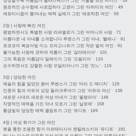
상상할수록 아름답다 벨라스케스가 그린 ‘거울을 보는 비너스’ · 39
원초적인 순수함에 사로잡히다 고갱이 그린 ‘타히티의 여인’ · 49
에로티시즘이 뿜어내는 매력 실레가 그린 ‘에로틱한 여인’ · 59
2장 | 사랑에 빠진 여인
평범하면서도 특별한 사랑 라파엘로가 그린 어머니의 사랑 · 71
아름다운 내 아내를 소개합니다 루벤스가 그린 아내, ‘헬레나’ · 81
로코코의 복숭아빛 미소 프라고나르가 그린 작은 발의 여인 · 91
불가능한 사랑에 관하여 제롬이 그린 ‘갈라테이아’ · 101
그의 죽음은 아름답다 밀레이가 그린 ‘오필리아’ · 110
순수하면서도 강렬한 사랑 모딜리아니가 그린 ‘잔느’ · 119
3장 | 당당한 여인
예술의 힘을 알았던 왕비 루벤스가 그린 ‘마리 드 메디치’ · 129
민중의 힘과 자유의 상징 들라크루아가 그린 ‘자유의 여신’ · 138
새로운 시대의 새로운 여성 마네가 그린 ‘올랭피아’ · 148
치명적인 매력을 가진 악녀 모로가 그린 ‘살로메’ · 158
황금빛의 당당한 매력 클림트가 그린 ‘유디트 · 169
4장 | 여성 화가가 그린 여인
붓을 통한 조용한 항거 아르테미시아 젠틸레스키의 ‘유디트’ · 181
빛나는 미소와 따듯한 모성 비제 르 브룅이 그린 ‘마리 앙투아네트’ ·