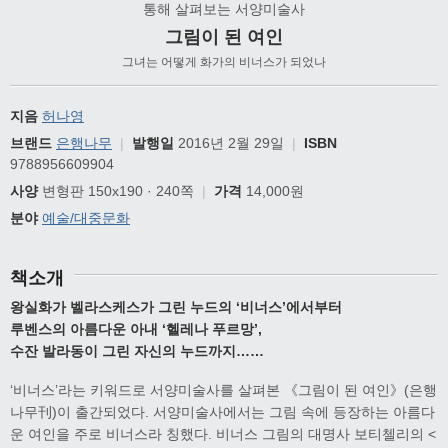
통해 살펴보는 서양미술사
그림이 된 여인
그녀는 어떻게 화가의 비너스가 되었나
지음
허나영
브랜드
은행나무
|
발행일
2016년 2월 29일
|
ISBN
9788956609904
사양
변형판 150x190 · 240쪽
|
가격
14,000원
분야
예술/대중문화
책소개
왕실화가 벨라스케스가 그린 누드의 ‘비너스’에서부터
루벤스의 아름다운 아내 ‘헬레나 푸르망’,
수잔 발라동이 그린 자신의 누드까지……
‘비너스’라는 키워드로 서양미술사를 살펴본 《그림이 된 여인》(은행
나무刊)이 출간되었다. 서양미술사에서는 그림 속에 등장하는 아름다
운 여인을 주로 비너스라 칭했다. 비너스 그림의 대명사 보티첼리의 <