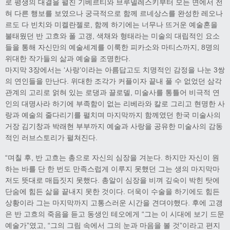
로 평생의 대결을 펼친 기베르티와 브루넬레스키부터 모든 면에서 전
혀 다른 행보를 보였으나 궁극적으로 함께 르네상스를 완성한 레오나
르도 다 빈치와 미켈란젤로, 함께 하기에는 너무나 뜨거운 예술혼을
불태웠던 반 고흐와 폴 고갱, 색채와 형태라는 미술의 대립적인 요소
들을 통해 자신만의 예술세계를 이룩한 피카소와 마티스까지, 8명의
위대한 작가들의 삶과 예술을 조명한다.
마지막 3장에서는 ‘사랑’이라는 아름답고도 치명적인 감정을 나눈 3쌍
의 연인들을 만난다. 위대한 조각가 커플이자 끝내 풀 수 없었던 삼각
관계의 고리로 얽혀 있는 로댕과 끌로델, 미술사를 통틀어 비극적 연
인의 대명사라 하기에 부족함이 없는 리베라와 칼로 그리고 현명한 사
랑과 예술의 줄다리기를 펼치며 마지막까지 함께였던 한국 미술사의
거장 김기창과 박래현 부부까지 예술과 사랑을 공유한 미술사의 감동
적인 러브스토리가 펼쳐진다.
“며칠 후, 반 고흐는 총으로 자신의 심장을 겨눈다. 하지만 자신이 원
하는 바를 단 한 번도 만족스럽게 이루지 못했던 그는 생의 마지막마
저도 뜻대로 매듭짓지 못했다. 총알이 심장을 비껴 깊숙이 박힌 탓에
단숨에 힘든 삶을 끝내지 못한 것이다. 더욱이 수술을 하기에도 힘든
상황이라 그는 마지막까지 고통스러운 시간을 견뎌야했다. 후에 고갱
은 반 고흐의 죽음을 듣고 동생인 테오에게 “그는 이 시대에 보기 드문
예술가”였고, “그의 그림 속에서 그의 눈과 마음을 볼 것”이라고 편지