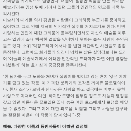
사회상을 유기적으로 설명한다. 더불어 ‘훌륭한 작품을 만든 위대한
예술가’라는 명성 뒤에 가려져 있던 그들의 인간적인 면모를 더욱 부
각시킨다.
미술사의 대가들 역시 평범한 사람들이 그러하듯 누군가를 좋아하고
싫어하고, 그로 인해 지극히 인간적인 실수를 저지르기도 한다. 반면
사랑하는 연인에 대한 그리움에 몸부림치면서도 자신의 예술을 이루
고픈 열망에 끝내 행복한 결말을 맞이하지 못하는 슬픈 사랑의 주인공
들도 있다. 소위 ‘막장드라마’에서나 볼 법한 극단적인 사건들도 종종
등장한다. 그럼에도 화가들의 인간미 넘치는 삶은 실망감보다는 도리
어 ‘이들의 예술세계에서 이러한 인간적인 드라마가 과연 어떤 영향을
미쳤을까’ 하는 호기심과 궁금증을 증폭시킨다.
“한 남자를 두고 노파와 처녀가 실랑이를 벌이고 있는 흔치 않은 이야
기를 담고 있는 작품. 이 기괴한 분위기의 조각은 까미유 끌로델의이
다. 천재 조각가 로댕과 안타까운 사랑을 하고 결국에는 이루지 못한
사랑으로 미쳐버린 여인. 하지만 로댕이 질투할 정도로 재능과 열정을
갖고 있던 아름다운 끌로델은 끝내 늙은 여인 로즈에게서 로댕을 빼앗
을 수 없었다. 그리고 이에 대한 괴로움, 비참함 그리고 사랑을 갈구하
는 절절한 마음이 이 작품에 담겨 있다.” -중
예술, 다양한 이름의 동반자들이 이뤄낸 결정체