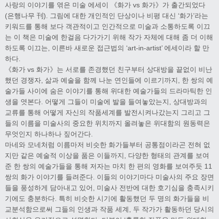
사랑의 이야기를 엮은 미술 에세이 《화가 vs 화가》가 출간되었다
(은행나무 刊). 그림에 대한 개인적인 단상이나 비평 대신 ‘화가’라는
키워드를 통해 보다 객관적이고 인간적으로 미술과 소통하도록 이끄
는 이 책은 미술에 한걸음 다가가기 위해 작가 자체에 대해 좀 더 이해
하도록 이끄는, 이른바 새로운 접근법의 ‘art-in-artist’ 에세이라 할 만
하다.
《화가 vs 화가》는 서로를 존경했던 친구부터 상대방을 끝없이 비난
했던 경쟁자, 삶과 예술을 함께 나눈 연인들에 이르기까지, 한 쌍의 예
술가들 사이에 숨은 이야기를 통해 위대한 예술가들의 드라마틱한 인
생을 엿본다. 어떻게 그들이 미술에 발을 들여놓았는지, 상대방과의
교류를 통해 어떻게 자신의 작품세계를 발전시켜나갔는지 그리고 그
들의 이름을 미술사의 중요한 위치까지 올려놓은 위대함의 원동력은
무엇인지 하나하나 짚어간다.
마네와 모네처럼 이름마저 비슷한 화가들부터 공통점이라곤 전혀 없
지만 같은 예술적 이상을 품은 이들까지, 다양한 형태의 관계를 보여
준 한 쌍의 예술가들을 통해 저자는 마치 한 편의 영화를 보여주듯 11
쌍의 화가 이야기를 들려준다. 이들의 이야기마다 미술사의 주요 장면
들을 풍성하게 담아내고 있어, 미술사 전반에 대한 호기심을 충족시키
기에도 충분하다. 특히 비슷한 시기에 활동했던 두 명의 화가들을 비
교분석함으로써 그들의 인생과 작품 세계, 두 작가가 활동하던 당시의