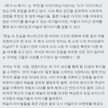
《화가 vs 화가》는 ‘무엇’을 이야기하는가보다는 ‘누가’ 이야기하고
있는가에 초점을 맞추고 있다. 시대 혹은 공간을 공유하며 서로에게
영향을 주었던 한 쌍의 예술가들. 물론 이들은 각각의 이름 자체로도
많은 이야기를 풀어낼 수 있는 대가들이지만, 이들이 이어간 관계를
통해 보다 재미있게 미술의 뒷이야기를 접할 수 있다.
“현실 속 진실을 제시하고자 한 마네와 시간의 변화에 따른 빛의 색을
표현하고자 한 모네. 두 화가 사이의 차이는 꼭 ‘a’와 ‘o’의 차이만큼이
아닐까? 두 모음이 전혀 다르게 소리 나듯 두 사람은 확연히 다른 예
술 세계를 갖고 있다. 하지만 하나의 모음을 제외한 모든 것이 일치하
는 것처럼 그들은 서로를 누구보다 잘 이해했다.” -중
저자는 우정, 사랑, 경쟁이라는 세 가지 코드를 통해 총 11쌍의 화가들
을 소개한다. 먼저 미술사의 ‘절친’들을 소개하는 1장에서는 함께 인상
주의의 꽃을 피운 마네와 모네, 나이 차이를 극복하고 친분을 쌓으며
에로티시즘의 예술을 공유한 클림트와 쉴레, 각각의 방식으로 추상미
술을 이룩하며 격동의 시대를 함께 헤쳐나간 칸딘스키와 클레 그리고
파격과 혁신의 미술로 예술의 한계를 파괴한 백남준과 요셉 보이스까
지 8명의 예술가들의 이야기를 들려준다.
예술의 라이벌들을 묶은 2장은 꽃의 도시 이탈리아 피렌체를 배경으