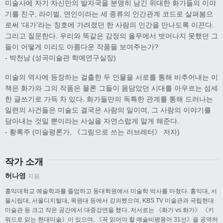
미술사에 자기 자신만의 발자국을 분명히 남긴 위대한 화가들의 이야
기를 친구, 라이벌, 연인이라는 세 종류의 인간관계 코드로 살펴봄으
로써 ‘대가’라는 칭호에 가려졌던 한 사람의 인간을 만나도록 이끈다.
그리고 질문한다. 우리와 똑같은 감정의 올무에서 벗어나지 못했던 그
들이 어떻게 이리도 아름다운 작품을 보여주는가?
- 박천남 (성곡미술관 학예연구실장)
미술의 역사에 등장하는 걸출한 두 인물을 서로를 통해 비추어내는 이
책은 화가와 그의 작품은 물론 그들이 몸담았던 시대를 아우르는 섬세
한 글쓰기로 가득 차 있다. 화가들만의 독특한 관계를 통해 드러나는
일련의 사건들은 미술도 결국은 사람의 일이며, 그 사람의 이야기를
담아내는 것일 뿐이라는 사실을 자연스럽게 알게 해준다.
- 황록주 (미술평론가, 《그림으로 쓰는 러브레터》 저자)
작가 소개
허나영
지음
홍익대학교 예술학과를 졸업하고 동대학원에서 미술학 박사를 마쳤다. 홍익대, 서
울시립대, 서울디지털대, 목원대 등에서 강의했으며, KBS TV 미술관과 국립현대
미술관 등 크고 작은 공간에서 대중강연을 했다. 저서로는 《화가 vs 화가》 《키
워드로 읽는 현대미술》이 있으며, 《꼭 읽어야 할 예술비평용어 31선》을 공역하