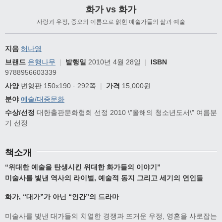
화가 vs 화가
사랑과 우정, 증오의 이름으로 얽힌 예술가들의 삶과 예술
지음
허나영
브랜드
은행나무
|
발행일
2010년 4월 28일
|
ISBN
9788956603339
사양
변형판 150x190 · 292쪽
|
가격
15,000원
분야
예술/대중문화
수상/선정
대한출판문화협회 선정 2010 \"올해의 청소년도서\" 여름분
기 선정
책소개
“위대한 예술을 탄생시킨 위대한 화가들의 이야기”
미술사를 빛낸 역사의 라이벌, 예술적 동지 그리고 세기의 연인들
화가, “대가”가 아닌 “인간”의 드라마
미술사를 빛낸 대가들의 치열한 경쟁과 뜨거운 우정, 영혼을 사로잡는