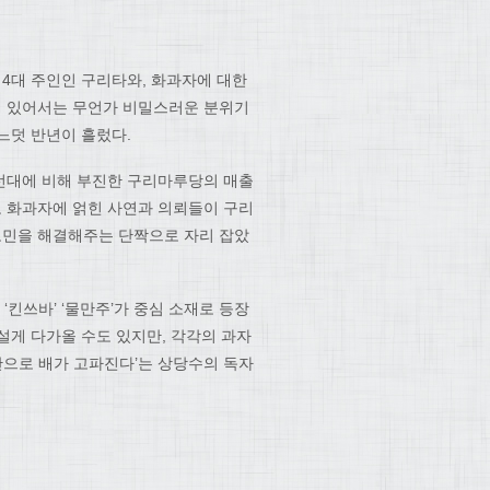
 4대 주인인 구리타와, 화과자에 대한
에 있어서는 무언가 비밀스러운 분위기
느덧 반년이 흘렀다.
선대에 비해 부진한 구리마루당의 매출
 화과자에 얽힌 사연과 의뢰들이 구리
고민을 해결해주는 단짝으로 자리 잡았
’ ‘킨쓰바’ ‘물만주’가 중심 소재로 등장
설게 다가올 수도 있지만, 각각의 과자
만으로 배가 고파진다’는 상당수의 독자