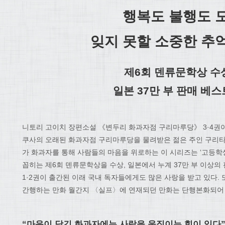
행복도 불행도 
잊지 못할 소중한 추
제
6
회 덴류문학상 수
일본
37
만 부 판매 베
니토리 고이치 장편소설 《변두리 화과자점 구리마루당》 3·4권
쿠사의 오래된 화과자점 구리마루당을 물려받은 젊은 주인 구리
가 화과자를 통해 사람들의 마음을 위로하는 이 시리즈는 ‘고등학생
꼽히는 제6회 덴류문학상을 수상, 일본에서 누계 37만 부 이상의
1·2권이 출간된 이래 국내 독자들에게도 많은 사랑을 받고 있다.
간행하는 만화 월간지 〈실프〉에 연재되던 만화는 단행본화되어 
“
마음이 담긴 화과자에는 사람을 움직이는 힘이 있다