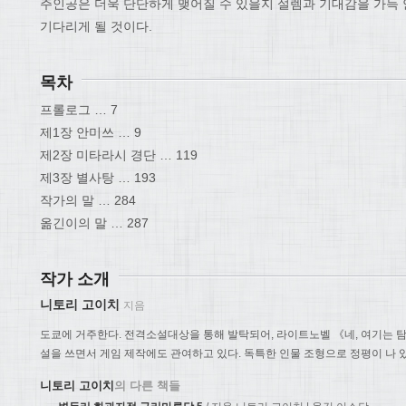
주인공은 더욱 단단하게 맺어질 수 있을지 설렘과 기대감을 가득 
기다리게 될 것이다.
목차
프롤로그 … 7
제1장 안미쓰 … 9
제2장 미타라시 경단 … 119
제3장 별사탕 … 193
작가의 말 … 284
옮긴이의 말 … 287
작가 소개
니토리 고이치
지음
도쿄에 거주한다. 전격소설대상을 통해 발탁되어, 라이트노벨 《네, 여기는
설을 쓰면서 게임 제작에도 관여하고 있다. 독특한 인물 조형으로 정평이 나 
니토리 고이치
의 다른 책들