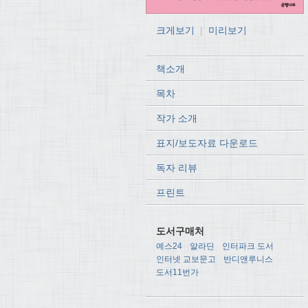
크게보기
|
미리보기
책소개
목차
작가 소개
표지/보도자료 다운로드
독자 리뷰
프린트
도서구매처
예스24
알라딘
인터파크 도서
인터넷 교보문고
반디앤루니스
도서11번가