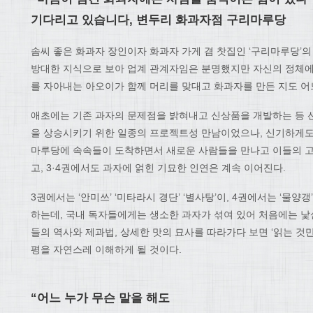
기다리고 있습니다
,
변두리 화과자점 구리마루당
솜씨 좋은 화과자 장인이자 화과자 가게 겸 찻집인 ‘구리마루당’의
방대한 지식으로 보아 업계 관계자임은 분명했지만 자신의 정체
를 자아내는 아오이가 함께 머리를 맞대고 화과자를 만든 지도 어
애초에는 기존 과자의 문제점을 밝혀내고 신상품을 개발하는 등 
을 상승시키기 위한 일종의 프로젝트성 만남이었으나, 신기하게도
마루당에 속속들이 도착하면서 새로운 사람들을 만나고 이들의 
고, 3·4권에서도 과자에 얽힌 기묘한 인연은 계속 이어진다.
3권에서는 ‘안미쓰’ ‘미타라시 경단’ ‘별사탕’이, 4권에서는 ‘물양갱
하는데, 국내 독자들에게는 생소한 과자가 섞여 있어 처음에는 낯
들의 역사와 제과법, 상세한 맛의 묘사를 따라가다 보면 ‘읽는 것
평을 자연스레 이해하게 될 것이다.
“
어느 누가 무슨 말을 해도