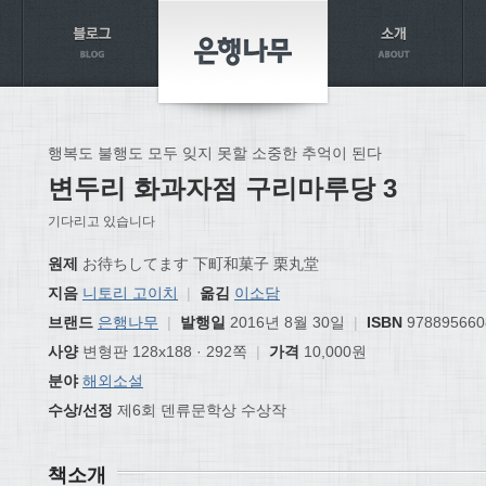
행복도 불행도 모두 잊지 못할 소중한 추억이 된다
변두리 화과자점 구리마루당 3
기다리고 있습니다
원제
お待ちしてます 下町和菓子 栗丸堂
지음
니토리 고이치
|
옮김
이소담
브랜드
은행나무
|
발행일
2016년 8월 30일
|
ISBN
978895660
사양
변형판 128x188 · 292쪽
|
가격
10,000원
분야
해외소설
수상/선정
제6회 덴류문학상 수상작
책소개