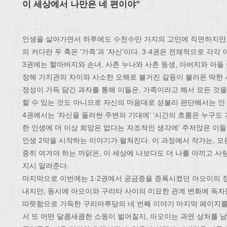
이
세상에서 나만은 네 편이야”
인생을 살아가면서 하루에도 수천수만 가지의 고민에 직면하지만,
의 커다란 두 축은 ‘가족’과 ‘자신’이다. 3·4권은 전체적으로 각각 
3권에는 할아버지와 손녀, 사촌 누나와 사촌 동생, 아버지와 아들
장해 가치관의 차이와 사소한 오해로 불거진 갈등이 불러온 딱한
정성이 가득 담긴 과자를 통해 이들은, 가족이라고 해서 모든 것을
할 수 있는 것도 아니므로 자신의 마음대로 섣불리 판단해서는 안
4권에서는 ‘자신을 둘러싼 주변의 기대에’ ‘시간의 흐름은 누구도 
한 인생에 더 이상 희망은 없다는 자조적인 생각에’ 주저앉은 이들
인생 2막을 시작하는 이야기가 펼쳐진다. 이 과정에서 작가는, 모
중히 여겨야 하는 까닭은, 이 세상에 나보다도 더 나를 아끼고 사
지시 알려준다.
마지막으로 이번에는 1·2권에서 궁금증을 증폭시켰던 아오이의 
내지만, 동시에 아오이와 구리타 사이의 미묘한 관계 변화에 독자
따뜻함으로 가득한 구리마루당의 네 번째 이야기 마지막 페이지를
서 또 어떤 달콤새큼한 소동이 벌어질지, 아오이는 과연 상처를 남