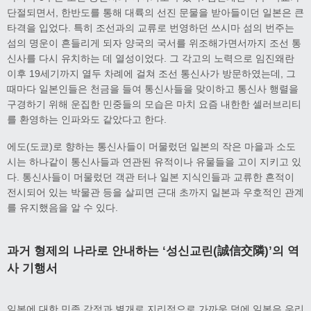
단절되면서, 한반도를 통해 대륙의 선진 문물을 받아들이던 일본은 큰
타격을 입었다. 특히 조선과의 교류로 번영하던 쓰시마 섬의 번주는
섬의 명운이 흔들리게 되자 양국의 국서를 위조해가면서까지 조선 통
신사를 다시 유치하는 데 열성이었다. 그 각고의 노력으로 임진왜란
이후 19세기까지 열두 차례에 걸쳐 조선 통신사가 방문하였는데, 그
때마다 일본인들은 천금을 들여 통신사들을 맞이하고 통신사 행렬을
구경하기 위해 운집한 민중들의 모습은 마치 요즘 내한한 셀러브리티
를 환영하는 인파와도 같았다고 한다.
에도(도쿄)로 향하는 통신사들이 머물렀던 일본의 작은 마을과 소도
시는 하나같이 통신사들과 연관된 유적이나 유물들을 고이 지키고 있
다. 통신사들이 머물렀던 객관 터나 일본 지식인들과 교류한 흔적이
전시되어 있는 박물관 등을 살피면 근대 초까지 일본과 우호적인 관계
를 유지했음을 알 수 있다.
과거 형제의 나라로 안내하는 ‘성신교린(誠信交隣)’의 역
사 기행서
일본에 대한 민족 감정과 별개로 지리적으로 가까운 덕에 일본은 우리