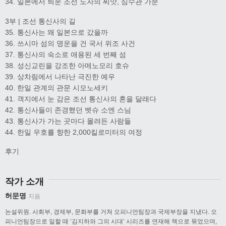
34. 일본에서 틔운 조선 도자의 씨앗, 심수관 가문
3부 | 조선 통신사의 길
35. 통신사는 왜 일본으로 갔을까
36. 쓰시마 섬의 명운을 건 국서 위조 사건
37. 통신사의 숙소로 애용된 세 번째 섬
38. 성신교린을 강조한 아메노모리 호슈
39. 상차림에서 나타난 극진한 예우
40. 한일 관계의 관문 시모노세키
41. 객지에서 눈 감은 조선 통신사의 혼을 달래다
42. 통신사들이 존경했던 벳슈 소엔 스님
43. 통신사가 가는 곳마다 몰려든 사람들
44. 한일 우호를 향한 2,000킬로미터의 여정
후기
작가 소개
허문명
지음
논설위원. 사회부, 경제부, 문화부를 거쳐 오피니언팀장과 국제부장을 지냈다. 오
피니언팀장으로 일할 때 ‘김지하와 그의 시대’ 시리즈를 연재해 책으로 묶었으며,