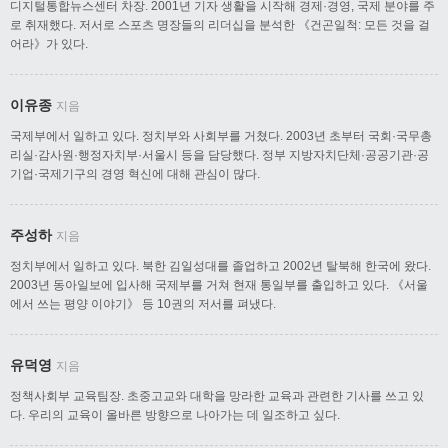
디지털통합뉴스센터 차장. 2001년 기자 생활을 시작해 경제·경영, 국제 분야를 주
로 취재했다. 저서로 스포츠 명장들의 리더십을 분석한 《건곤일척: 모든 것을 걸
어라》가 있다.
이유종
지음
국제부에서 일하고 있다. 정치부와 사회부를 거쳤다. 2003년 초부터 국회·국무총
리실·감사원·행정자치부·서울시 등을 담당했다. 정부 지방자치단체·공공기관·공
기업·국제기구의 경영 혁신에 대해 관심이 많다.
주성하
지음
정치부에서 일하고 있다. 북한 김일성대를 졸업하고 2002년 탈북해 한국에 왔다.
2003년 동아일보에 입사해 국제부를 거쳐 현재 통일부를 출입하고 있다. 《서울
에서 쓰는 평양 이야기》 등 10권의 저서를 펴냈다.
유덕영
지음
정책사회부 교육팀장. 초중고교와 대학을 망라한 교육과 관련한 기사를 쓰고 있
다. 우리의 교육이 올바른 방향으로 나아가는 데 일조하고 싶다.