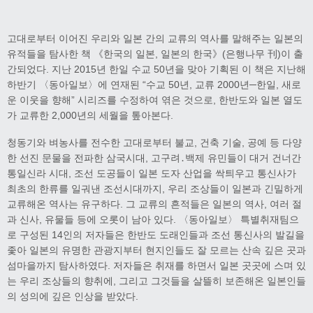
고대로부터 이어진 우리와 일본 간의 교류의 역사를 말해주는 일본의
유적들을 탐사한 책 《한국의 일본, 일본의 한국》(은행나무 刊)이 출
간되었다. 지난 2015년 한일 수교 50년을 맞아 기획된 이 책은 지난해
하반기 〈동아일보〉에 연재된 “수교 50년, 교류 2000년─한일, 새로
운 이웃을 향해” 시리즈를 수정하여 엮은 것으로, 한반도와 일본 열도
가 교류한 2,000년의 세월을 톺아본다.
청동기와 벼농사를 전수한 고대로부터 불교, 건축 기술, 공예 등 다양
한 선진 문물을 전파한 삼국시대, 고구려․백제 유민들이 대거 건너간
통일신라 시대, 조선 도공들이 일본 도자 산업을 싹틔우고 통신사가
최초의 한류를 일궈낸 조선시대까지, 우리 조상들이 일본과 긴밀하게
교류해온 역사는 유구하다. 그 교류의 흔적들은 일본의 역사, 여러 절
과 신사, 유물들 등에 오롯이 남아 있다. 〈동아일보〉 특별취재팀으
로 구성된 14인의 저자들은 한반도 도래인들과 조선 통신사의 발길을
좇아 일본의 유명한 관광지부터 현지인들도 잘 모르는 산속 깊은 곳과
섬마을까지 탐사하였다. 저자들은 취재를 하면서 일본 곳곳에 스며 있
는 우리 조상들의 향취에, 그리고 그것들을 살뜰히 보존해온 일본인들
의 성의에 깊은 인상을 받았다.