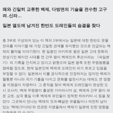
왜와 긴밀히 교류한 백제, 다방면의 기술을 전수한 고구
려․신라…
일본 열도에 남겨진 한반도 도래인들의 숨결을 찾다
총 3부로 구성되어 있는 이 책의 1부에서는 일본에 대한 한반도 문물
전파를 이야기할 때 가장 긴밀한 관계를 유지했던 것으로 언급되는 백
제의 활약을 이야기한다. 현 일왕인 아키히토 왕은 일본 고대 문화의
전성기인 헤이안 시대를 연 간무 왕이 백제인의 후손이라는 《속일본
기》의 기록을 인지하고 있다고 밝혔으며 일본 왕족 또한 무령왕릉을
참배할 정도로, 현재 일본인에 백제계 도래인의 피가 흐르고 있음을
부정할 수 없다. 일본에서 이를 공식적으로 인정하지는 않지만 백제가
혈통뿐 아니라 국가 기틀을 다지고 문화를 발전시키는 데에도 큰 영향
을 끼쳤음이 자명하다. 그 흔적을 찾아 백제계 도래인들이 완성한 도
시 오사카, 백제 무령왕이 출생한 가카라시마 섬, 백제계 간무 왕이 세
운 교토, 삼국 통일 이후 백제계 유민들이 정착한 히라카타 시 등을 찾
았다. 그곳에서 만나는 백제의 것과 빼닮은 유물들이나 여전히 남아
있는 ‘백제(구다라)’와 연관된 지명들에서 백제가 일본에 진한 영향을
미쳤음을 알 수 있다.