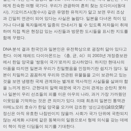
에게 친숙한 여행 국가다. 우리가 관광하며 흔히 찾는 도다이사(동대
사), 기요미즈사(청수사) 같은 유명한 유적지가 알고 보면 우리 조상
과 긴밀히 연관이 되어 있다는 사실은 놀랍다. 일본을 다녀온 적이 있
거나 다녀올 독자들에게 일종의 안내서가 될 수 있도록 저자들이 취재
하며 직접 찍은 현장감 있는 사진들과 방문한 도시들을 표시한 지도를
함께 꾸렸다.
DNA 분석 결과 한국인과 일본인은 유전학상으로 굉장히 닮아 있다고
한다. 이에 재레드 다이아몬드는 《총, 균, 쇠》의 2003년 개정증보판
에서 한일 양국을 ‘쌍둥이 국가’로까지 묘사하였다. 하지만 현대사의
아픔을 따지면 일본과 우리가 친밀했음을 인정하기란 쉽지가 않다. 일
본이 치밀하고 꼼꼼하게 우리와 연관된 유물들을 고이 보관하고 있는
것을 보면 냉랭한 국제 관계와는 별개로 역사적인 사실들을 살펴야 함
을 느끼게 된다. 근현대의 알력 때문에 국가 간의 관계는 순탄치 못하
나 일본이 우리 선조들의 피를 이은 아우의 나라, 과거 가장 가까웠던
이웃임을 기억하는 것은 큰 의미가 있다. 이때 최초의 일본인 통역관
아메노모리 호슈가 한일 양국을 오가며 강조한 ‘성신교린(誠信交隣)’
정신은 아직 유효한 나침반이지 않을까. 사회가 국가 단위에 국한되지
않는 세계화 시대에 같은 동북아의 일원으로서 형제 의식을 갖는 데에
이 책이 작은 디딤돌이 되기를 기대한다.