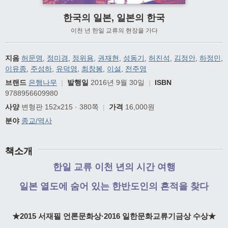
한국의 일본, 일본의 한국
이천 년 한일 교류의 현장을 가다
지음
허문명
,
정미경
,
정위용
,
권재현
,
성동기
,
허진석
,
김정안
,
하정민
,
이유종
,
주성하
,
유덕영
,
최창봉
,
이설
,
전주영
브랜드
은행나무
|
발행일
2016년 9월 30일
|
ISBN
9788956609980
사양
변형판 152x215 · 380쪽
|
가격
16,000원
분야
종교/역사
책소개
한일 교류 이천 년의 시간 여행
일본 열도에 숨어 있는 한반도인의 흔적을 찾다
★2015 서재필 언론문화상·2016 일한문화교류기금상 수상★