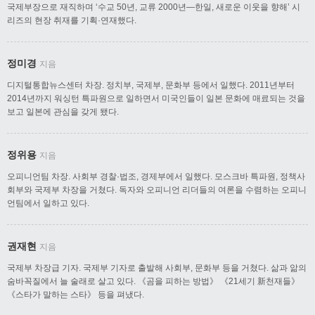
국제부장으로 재직하며 ‘수교 50년, 교류 2000년—한일, 새로운 이웃을 향해’ 시
리즈의 현장 취재를 기획·연재했다.
정미경
지음
디지털통합뉴스센터 차장. 정치부, 국제부, 문화부 등에서 일했다. 2011년부터
2014년까지 워싱턴 특파원으로 일하면서 미국인들이 일본 문화에 매료되는 것을
보고 일본에 관심을 갖게 됐다.
정위용
지음
오피니언팀 차장. 사회부 경찰·법조, 경제부에서 일했다. 모스크바 특파원, 정책사
회부와 국제부 차장을 거쳤다. 독자와 오피니언 리더들의 여론을 수렴하는 오피니
언팀에서 일하고 있다.
권재현
지음
국제부 차장급 기자. 국제부 기자로 출발해 사회부, 문화부 등을 거쳤다. 삶과 앎의
숨바꼭질에서 늘 술래로 살고 있다. 《곰을 피하는 방법》 《21세기 新천재들》
《스타가 말하는 스타》 등을 펴냈다.