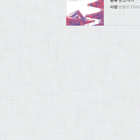
분류
종교/역사
|
사양
변형판 152x2