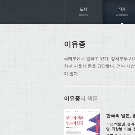
Axt
이유종
국제부에서 일하고 있다. 정치부와 사
치부·서울시 등을 담당했다. 정부 지
이 많다.
이유종
의 책들
한국의 일본, 
지음
허문명
,
정미
영
,
최창봉
,
이설
,