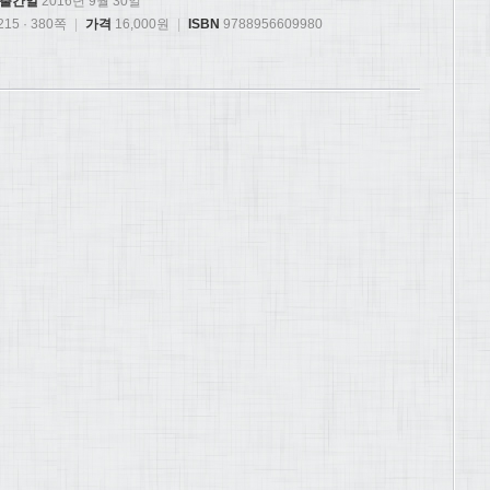
출간일
2016년 9월 30일
15 · 380쪽
|
가격
16,000원
|
ISBN
9788956609980